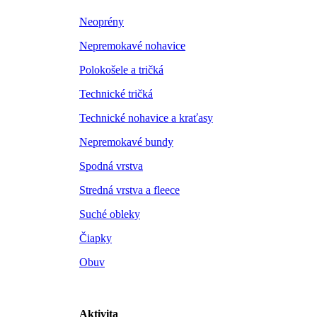
Neoprény
Nepremokavé nohavice
Polokošele a tričká
Technické tričká
Technické nohavice a kraťasy
Nepremokavé bundy
Spodná vrstva
Stredná vrstva a fleece
Suché obleky
Čiapky
Obuv
Aktivita