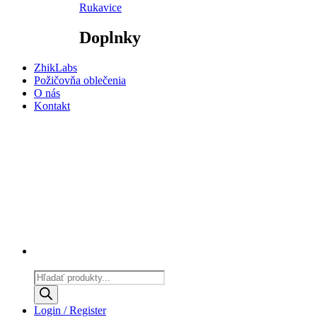
Rukavice
Doplnky
ZhikLabs
Požičovňa oblečenia
O nás
Kontakt
Products
search
Login / Register