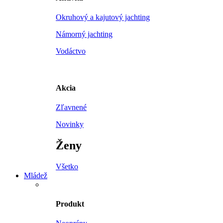
Okruhový a kajutový jachting
Námorný jachting
Vodáctvo
Akcia
Zľavnené
Novinky
Ženy
Všetko
Mládež
Produkt