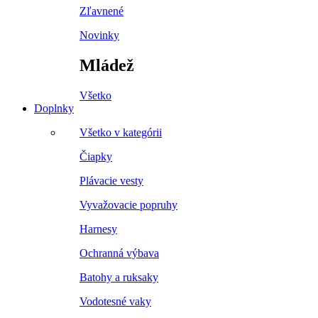
Zľavnené
Novinky
Mládež
Všetko
Doplnky
Všetko v kategórii
Čiapky
Plávacie vesty
Vyvažovacie popruhy
Harnesy
Ochranná výbava
Batohy a ruksaky
Vodotesné vaky