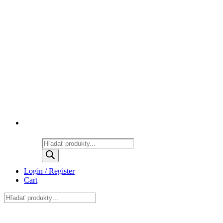
Products
search
Login / Register
Cart