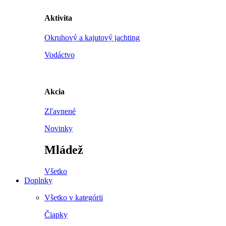
Aktivita
Okruhový a kajutový jachting
Vodáctvo
Akcia
Zľavnené
Novinky
Mládež
Všetko
Doplnky
Všetko v kategórii
Čiapky