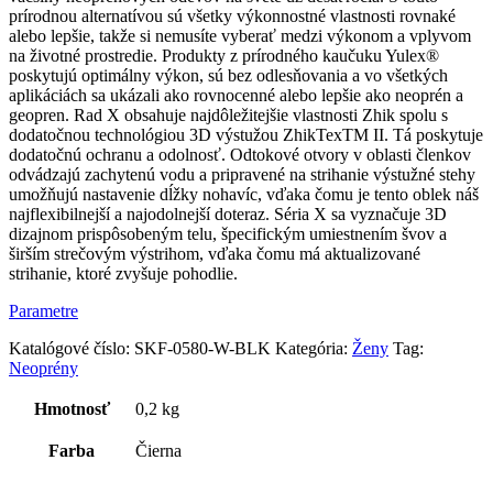
prírodnou alternatívou sú všetky výkonnostné vlastnosti rovnaké
alebo lepšie, takže si nemusíte vyberať medzi výkonom a vplyvom
na životné prostredie. Produkty z prírodného kaučuku Yulex®
poskytujú optimálny výkon, sú bez odlesňovania a vo všetkých
aplikáciách sa ukázali ako rovnocenné alebo lepšie ako neoprén a
geopren. Rad X obsahuje najdôležitejšie vlastnosti Zhik spolu s
dodatočnou technológiou 3D výstužou ZhikTexTM II. Tá poskytuje
dodatočnú ochranu a odolnosť. Odtokové otvory v oblasti členkov
odvádzajú zachytenú vodu a pripravené na strihanie výstužné stehy
umožňujú nastavenie dĺžky nohavíc, vďaka čomu je tento oblek náš
najflexibilnejší a najodolnejší doteraz. Séria X sa vyznačuje 3D
dizajnom prispôsobeným telu, špecifickým umiestnením švov a
širším strečovým výstrihom, vďaka čomu má aktualizované
strihanie, ktoré zvyšuje pohodlie.
Parametre
Katalógové číslo:
SKF-0580-W-BLK
Kategória:
Ženy
Tag:
Neoprény
Hmotnosť
0,2 kg
Farba
Čierna