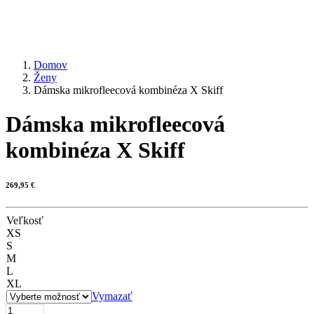
Domov
Ženy
Dámska mikrofleecová kombinéza X Skiff
Dámska mikrofleecová
kombinéza X Skiff
269,95
€
Veľkosť
XS
S
M
L
XL
Vymazať
množstvo