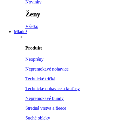
Novinky
Ženy
Všetko
Mládež
Produkt
Neoprény
Nepremokavé nohavice
Technické tričká
Technické nohavice a kraťasy
Nepremokavé bundy
Stredná vrstva a fleece
Suché obleky