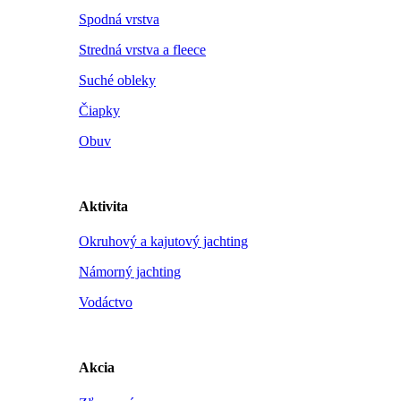
Spodná vrstva
Stredná vrstva a fleece
Suché obleky
Čiapky
Obuv
Aktivita
Okruhový a kajutový jachting
Námorný jachting
Vodáctvo
Akcia