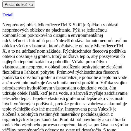
Dámska
Pridať do košíka
mikrofleecová
kombinéza
Detail
X
Skiff
Neoprénový oblek MicrofleeceTM X Skiff je špičkou v oblasti
neoprénových oblekov na plachtenie. Pýši sa jedinečnou
kombináciou pokrokového dizajnu a environmentálnej
udržateľnosti. Prírodná pena Yulex® dodáva tomuto neoprénovému
obleku všetky vlastnosti, ktoré očakávate od rady MicrofleeceTM
X, a to na udržateľnom základe. Rýchloschnúca fleecová podšívka
obleku obsahuje aj grafen, ktorý udržiava teplo, aby poskytoval čo
najlepšiu tepelnú izoláciu a pohodlie. Vďaka pokročilým
vlastnostiam neoprénu v oblasti predĺženia poskytujeme zlepšenú
flexibilitu a ľahkosť pohybu. Prémiová rýchloschnúca fleecová
podšívka s obsahom grafenu maximalizuje pohodlie a teplo na vode
a zároveň minimalizuje čas schnutia medzi použitím. Vďaka svojim
prirodzeným hydrofóbnym vlastnostiam odpudzuje vodu, čím
udržuje oblek ľahší, keď je na vode, a zároveň zvyšuje zadržiavanie
telesného tepla. Tepelné vlastnosti grafenu sú lepšie ako vlastnosti
iných vnútorných podšívok, pretože grafen sa zahrieva a akumuluje
teplo rýchlejšie ako iné materiály. Integrovaná pena Yulex® je
zložená z odolných rastlinných materiálov pochádzajúcich z
organických zdrojov kaučuku. Produkt bol navrhnutý ako náhrada
toxického výrobného procesu neoprénu, ktorý sa používa na výrobu
väčšiny neoprénových odevov na svete už desaťročia. S touto