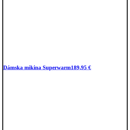
Dámska mikina Superwarm
189,95
€