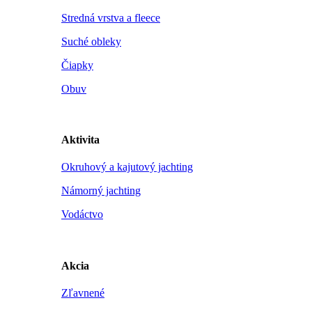
Stredná vrstva a fleece
Suché obleky
Čiapky
Obuv
Aktivita
Okruhový a kajutový jachting
Námorný jachting
Vodáctvo
Akcia
Zľavnené