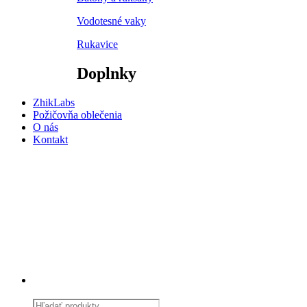
Vodotesné vaky
Rukavice
Doplnky
ZhikLabs
Požičovňa oblečenia
O nás
Kontakt
Products