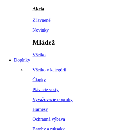
Akcia
Zľavnené
Novinky
Mládež
Všetko
Doplnky
Všetko v kategórii
Čiapky
Plávacie vesty
Vyvažovacie popruhy
Harnesy
Ochranná výbava
Batohy a ruksaky