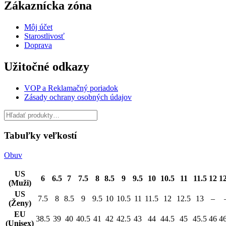
Zákaznícka zóna
Môj účet
Starostlivosť
Doprava
Užitočné odkazy
VOP a Reklamačný poriadok
Zásady ochrany osobných údajov
Tabuľky veľkostí
Obuv
US
6
6.5
7
7.5
8
8.5
9
9.5
10
10.5
11
11.5
12
12
(Muži)
US
7.5
8
8.5
9
9.5
10
10.5
11
11.5
12
12.5
13
–
(Ženy)
EU
38.5
39
40
40.5
41
42
42.5
43
44
44.5
45
45.5
46
46
(Unisex)