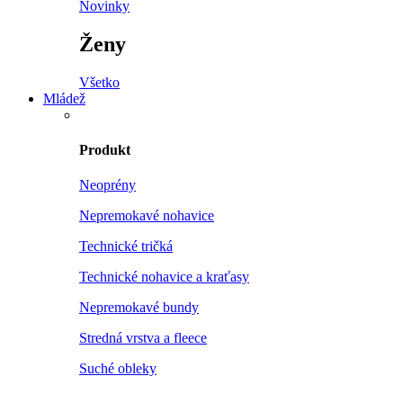
Novinky
Ženy
Všetko
Mládež
Produkt
Neoprény
Nepremokavé nohavice
Technické tričká
Technické nohavice a kraťasy
Nepremokavé bundy
Stredná vrstva a fleece
Suché obleky