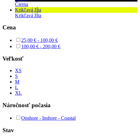
Čierna
Krikľavá žĺta
Krikľavá žĺta
Cena
25,00
€
-
100,00
€
100,00
€
-
200,00
€
Veľkosť
XS
S
M
L
XL
Náročnosť počasia
Onshore - Inshore - Coastal
Stav