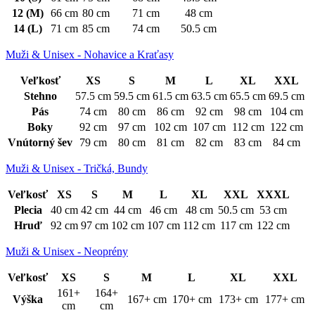
12 (M)
66 cm
80 cm
71 cm
48 cm
14 (L)
71 cm
85 cm
74 cm
50.5 cm
Muži & Unisex - Nohavice a Kraťasy
Veľkosť
XS
S
M
L
XL
XXL
Stehno
57.5 cm
59.5 cm
61.5 cm
63.5 cm
65.5 cm
69.5 cm
Pás
74 cm
80 cm
86 cm
92 cm
98 cm
104 cm
Boky
92 cm
97 cm
102 cm
107 cm
112 cm
122 cm
Vnútorný šev
79 cm
80 cm
81 cm
82 cm
83 cm
84 cm
Muži & Unisex - Tričká, Bundy
Veľkosť
XS
S
M
L
XL
XXL
XXXL
Plecia
40 cm
42 cm
44 cm
46 cm
48 cm
50.5 cm
53 cm
Hruď
92 cm
97 cm
102 cm
107 cm
112 cm
117 cm
122 cm
Muži & Unisex - Neoprény
Veľkosť
XS
S
M
L
XL
XXL
161+
164+
Výška
167+ cm
170+ cm
173+ cm
177+ cm
cm
cm