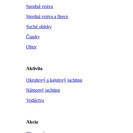
Spodná vrstva
Stredná vrstva a fleece
Suché obleky
Čiapky
Obuv
Aktivita
Okruhový a kajutový jachting
Námorný jachting
Vodáctvo
Akcia