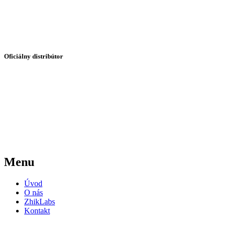
Oficiálny distribútor
Menu
Úvod
O nás
ZhikLabs
Kontakt