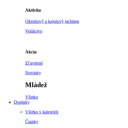
Aktivita
Okruhový a kajutový jachting
Vodáctvo
Akcia
Zľavnené
Novinky
Mládež
Všetko
Doplnky
Všetko v kategórii
Čiapky