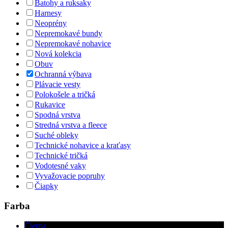
Batohy a ruksaky
Harnesy
Neoprény
Nepremokavé bundy
Nepremokavé nohavice
Nová kolekcia
Obuv
Ochranná výbava
Plávacie vesty
Polokošele a tričká
Rukavice
Spodná vrstva
Stredná vrstva a fleece
Suché obleky
Technické nohavice a kraťasy
Technické tričká
Vodotesné vaky
Vyvažovacie popruhy
Čiapky
Farba
Čierna