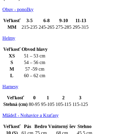
Obuv - ponožky
Veľkosť
3-5
6-8
9-10
11-13
MM
215-235
245-265
275-285
295-315
Helmy
Veľkosť
Obvod hlavy
XS
51 – 53 cm
S
54 – 56 cm
M
57 -59 cm
L
60 – 62 cm
Harnesy
Veľkosť
0
1
2
3
Stehná (cm)
80-95
95-105
105-115
115-125
Mládež - Nohavice a Kraťasy
Veľkosť
Pás
Bedro
Vnútorný šev
Stehno
10 (S)
61 cm
75 cm
68 cm
45.5 cm