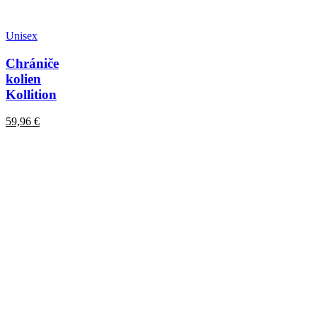
Unisex
Chrániče
kolien
Kollition
59,96
€