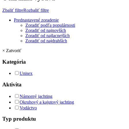
Zbaliť filtre
Rozbaliť filtre
Prednastavené zoradenie
Zoradiť podľa populárnosti
Zoradiť od najnovších
Zoradiť od najlacnejších
Zoradiť od najdrahších
×
Zatvoriť
Kategória
Unisex
Aktivita
Námorný jachting
Okruhový a kajutový jachting
Vodáctvo
Typ produktu