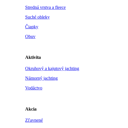
Stredná vrstva a fleece
Suché obleky
Čiapky
Obuv
Aktivita
Okruhový a kajutový jachting
Námorný jachting
Vodáctvo
Akcia
Zľavnené