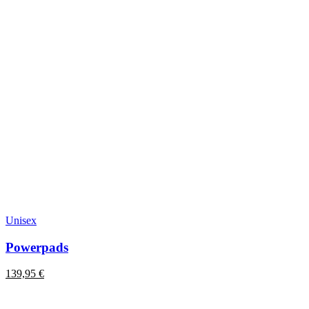
Unisex
Powerpads
139,95
€