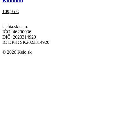
Kollition
109,95
€
jachta.sk s.r.o.
IČO: 46290036
DIČ: 2023314920
IČ DPH: SK2023314920
© 2026 Kelo.sk