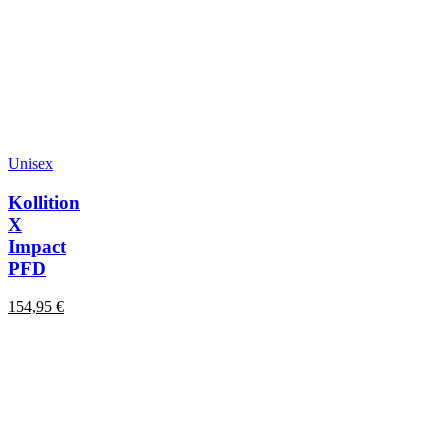
Unisex
Kollition
X
Impact
PFD
154,95
€