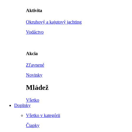
Aktivita
Okruhový a kajutový jachting
Vodáctvo
Akcia
Zľavnené
Novinky
Mládež
Všetko
Doplnky
Všetko v kategórii
Čiapky