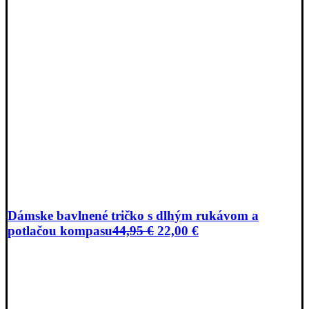
Dámske bavlnené tričko s dlhým rukávom a
Pôvodná
Aktuálna
potlačou kompasu
44,95
€
22,00
€
cena
cena
bola:
je:
44,95 €.
22,00 €.