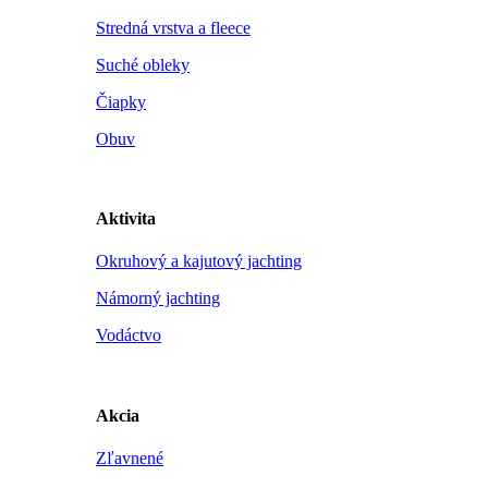
Stredná vrstva a fleece
Suché obleky
Čiapky
Obuv
Aktivita
Okruhový a kajutový jachting
Námorný jachting
Vodáctvo
Akcia
Zľavnené