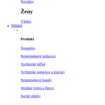
Novinky
Ženy
Všetko
Mládež
Produkt
Neoprény
Nepremokavé nohavice
Technické tričká
Technické nohavice a kraťasy
Nepremokavé bundy
Stredná vrstva a fleece
Suché obleky