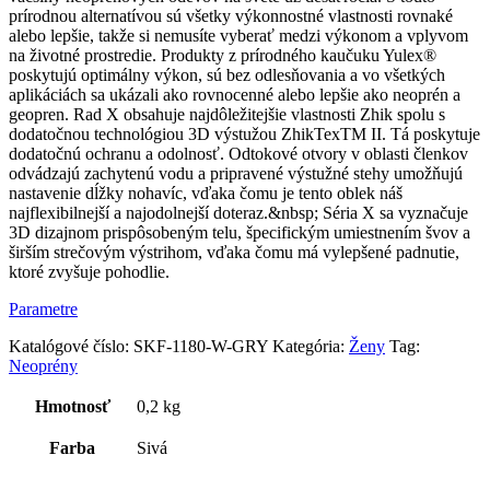
prírodnou alternatívou sú všetky výkonnostné vlastnosti rovnaké
alebo lepšie, takže si nemusíte vyberať medzi výkonom a vplyvom
na životné prostredie. Produkty z prírodného kaučuku Yulex®
poskytujú optimálny výkon, sú bez odlesňovania a vo všetkých
aplikáciách sa ukázali ako rovnocenné alebo lepšie ako neoprén a
geopren. Rad X obsahuje najdôležitejšie vlastnosti Zhik spolu s
dodatočnou technológiou 3D výstužou ZhikTexTM II. Tá poskytuje
dodatočnú ochranu a odolnosť. Odtokové otvory v oblasti členkov
odvádzajú zachytenú vodu a pripravené výstužné stehy umožňujú
nastavenie dĺžky nohavíc, vďaka čomu je tento oblek náš
najflexibilnejší a najodolnejší doteraz.&nbsp; ­Séria X sa vyznačuje
3D dizajnom prispôsobeným telu, špecifickým umiestnením švov a
širším strečovým výstrihom, vďaka čomu má vylepšené padnutie,
ktoré zvyšuje pohodlie.
Parametre
Katalógové číslo:
SKF-1180-W-GRY
Kategória:
Ženy
Tag:
Neoprény
Hmotnosť
0,2 kg
Farba
Sivá