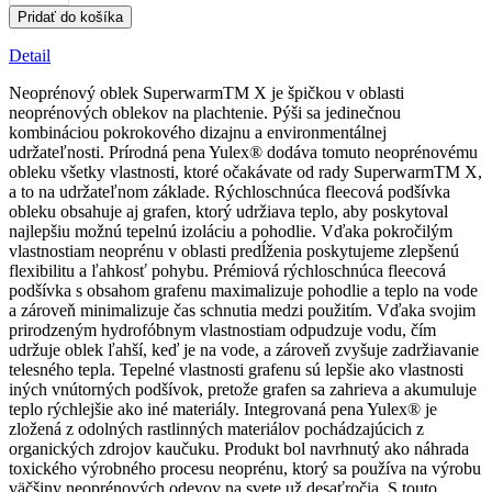
Dámska
Pridať do košíka
superteplá
kombinéza
Detail
X
Skiff
Neoprénový oblek SuperwarmTM X je špičkou v oblasti
neoprénových oblekov na plachtenie. Pýši sa jedinečnou
kombináciou pokrokového dizajnu a environmentálnej
udržateľnosti. Prírodná pena Yulex® dodáva tomuto neoprénovému
obleku všetky vlastnosti, ktoré očakávate od rady SuperwarmTM X,
a to na udržateľnom základe. Rýchloschnúca fleecová podšívka
obleku obsahuje aj grafen, ktorý udržiava teplo, aby poskytoval
najlepšiu možnú tepelnú izoláciu a pohodlie. Vďaka pokročilým
vlastnostiam neoprénu v oblasti predĺženia poskytujeme zlepšenú
flexibilitu a ľahkosť pohybu. Prémiová rýchloschnúca fleecová
podšívka s obsahom grafenu maximalizuje pohodlie a teplo na vode
a zároveň minimalizuje čas schnutia medzi použitím. Vďaka svojim
prirodzeným hydrofóbnym vlastnostiam odpudzuje vodu, čím
udržuje oblek ľahší, keď je na vode, a zároveň zvyšuje zadržiavanie
telesného tepla. Tepelné vlastnosti grafenu sú lepšie ako vlastnosti
iných vnútorných podšívok, pretože grafen sa zahrieva a akumuluje
teplo rýchlejšie ako iné materiály. Integrovaná pena Yulex® je
zložená z odolných rastlinných materiálov pochádzajúcich z
organických zdrojov kaučuku. Produkt bol navrhnutý ako náhrada
toxického výrobného procesu neoprénu, ktorý sa používa na výrobu
väčšiny neoprénových odevov na svete už desaťročia. S touto