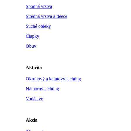
Spodná vrstva
Stredná vrstva a fleece
Suché obleky
Čiapky
Obuv
Aktivita
Okruhový a kajutový jachting
Námorný jachting
Vodáctvo
Akcia