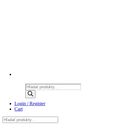
Products
search
Login / Register
Cart