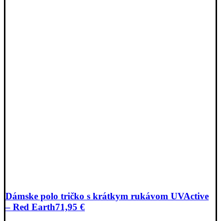
Dámske polo tričko s krátkym rukávom UVActive
– Red Earth
71,95
€