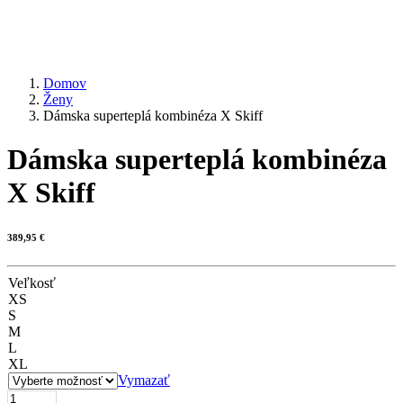
Domov
Ženy
Dámska superteplá kombinéza X Skiff
Dámska superteplá kombinéza
X Skiff
389,95
€
Veľkosť
XS
S
M
L
XL
Vymazať
množstvo