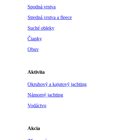
Spodná vrstva
Stredná vrstva a fleece
Suché obleky
Čiapky
Obuv
Aktivita
Okruhový a kajutový jachting
Námorný jachting
Vodáctvo
Akcia