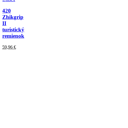
420
Zhikgrip
II
turistický
remienok
59,96
€