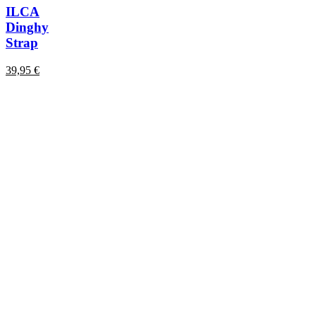
ILCA
Dinghy
Strap
39,95
€