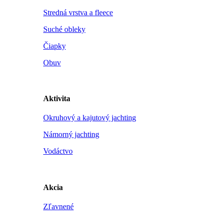
Stredná vrstva a fleece
Suché obleky
Čiapky
Obuv
Aktivita
Okruhový a kajutový jachting
Námorný jachting
Vodáctvo
Akcia
Zľavnené