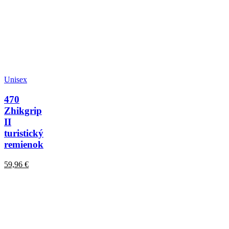
Unisex
470
Zhikgrip
II
turistický
remienok
59,96
€