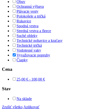
Obuv
Ochranná výbava
Plávacie vesty
Polokošele a tričká
Rukavice
Spodná vrstva
Stredná vrstva a fleece
Suché obleky
Technické nohavice a kraťasy
Technické tričká
Vodotesné vaky
Vyvažovacie popruhy
Čiapky
Cena
25,00
€
-
100,00
€
Stav
Na sklade
Zrušiť všetko
Aplikovať