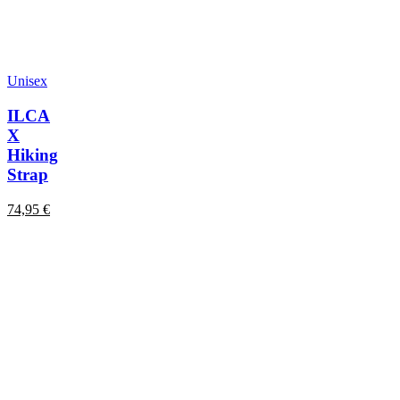
Unisex
ILCA
X
Hiking
Strap
74,95
€