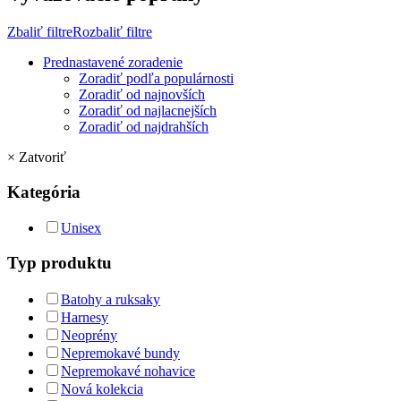
Zbaliť filtre
Rozbaliť filtre
Prednastavené zoradenie
Zoradiť podľa populárnosti
Zoradiť od najnovších
Zoradiť od najlacnejších
Zoradiť od najdrahších
×
Zatvoriť
Kategória
Unisex
Typ produktu
Batohy a ruksaky
Harnesy
Neoprény
Nepremokavé bundy
Nepremokavé nohavice
Nová kolekcia