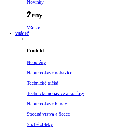
Novinky
Ženy
Všetko
Mládež
Produkt
Neoprény
Nepremokavé nohavice
Technické tričká
Technické nohavice a kraťasy
Nepremokavé bundy
Stredná vrstva a fleece
Suché obleky