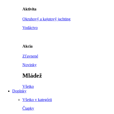
Aktivita
Okruhový a kajutový jachting
Vodáctvo
Akcia
Zľavnené
Novinky
Mládež
Všetko
Doplnky
Všetko v kategórii
Čiapky