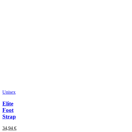
Unisex
Elite
Foot
Strap
34,94
€