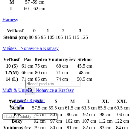
M
57 -59 cm
L
60 – 62 cm
Harnesy
Veľkosť
0
1
2
3
Stehná (cm)
80-95
95-105
105-115
115-125
Mládež - Nohavice a Kraťasy
Veľkosť
Pás
Bedro
Vnútorný šev
Stehno
10 (S)
61 cm
75 cm
68 cm
45.5 cm
12 (M)
66 cm
80 cm
71 cm
48 cm
14 (L)
71 cm
85 cm
74 cm
50.5 cm
Products
search
Muži & Unisex - Nohavice a Kraťasy
Login / Register
Veľkosť
XS
S
M
L
XL
XXL
Cart
Stehno
57.5 cm
59.5 cm
61.5 cm
63.5 cm
65.5 cm
69.5 cm
Pás
74 cm
80 cm
86 cm
92 cm
98 cm
104 cm
Boky
92 cm
97 cm
102 cm
107 cm
112 cm
122 cm
Vnútorný šev
79 cm
80 cm
81 cm
82 cm
83 cm
84 cm