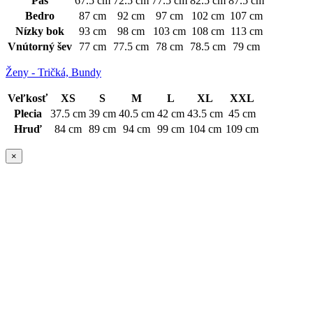
Pás
67.5 cm
72.5 cm
77.5 cm
82.5 cm
87.5 cm
Bedro
87 cm
92 cm
97 cm
102 cm
107 cm
Nízky bok
93 cm
98 cm
103 cm
108 cm
113 cm
Vnútorný šev
77 cm
77.5 cm
78 cm
78.5 cm
79 cm
Ženy - Tričká, Bundy
Veľkosť
XS
S
M
L
XL
XXL
Plecia
37.5 cm
39 cm
40.5 cm
42 cm
43.5 cm
45 cm
Hruď
84 cm
89 cm
94 cm
99 cm
104 cm
109 cm
×