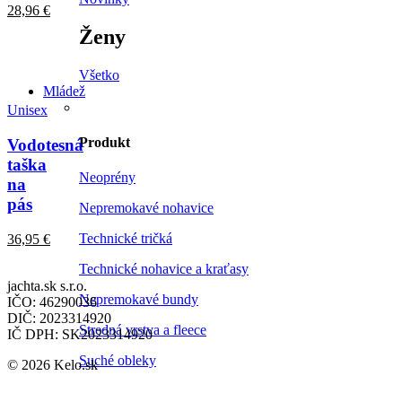
28,96
€
Ženy
Všetko
Mládež
Unisex
Produkt
Vodotesná
taška
Neoprény
na
pás
Nepremokavé nohavice
Technické tričká
36,95
€
Technické nohavice a kraťasy
jachta.sk s.r.o.
Nepremokavé bundy
IČO: 46290036
DIČ: 2023314920
Stredná vrstva a fleece
IČ DPH: SK2023314920
Suché obleky
© 2026 Kelo.sk