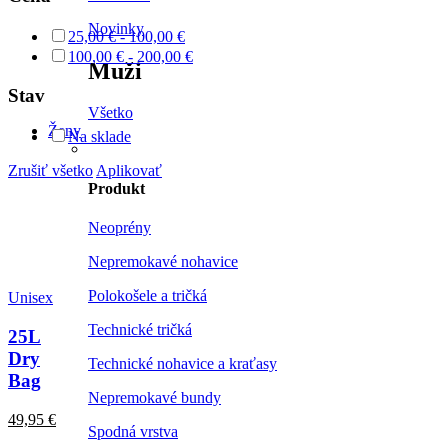
Novinky
25,00
€
-
100,00
€
100,00
€
-
200,00
€
Muži
Stav
Všetko
Ženy
Na sklade
Zrušiť všetko
Aplikovať
Produkt
Neoprény
Nepremokavé nohavice
Polokošele a tričká
Unisex
Technické tričká
25L
Dry
Technické nohavice a kraťasy
Bag
Nepremokavé bundy
49,95
€
Spodná vrstva