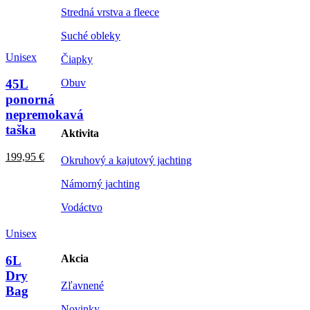
Stredná vrstva a fleece
Suché obleky
Unisex
Čiapky
45L
Obuv
ponorná
nepremokavá
taška
Aktivita
199,95
€
Okruhový a kajutový jachting
Námorný jachting
Vodáctvo
Unisex
Akcia
6L
Dry
Zľavnené
Bag
Novinky