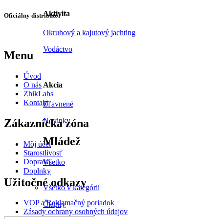
Aktivita
Oficiálny distribútor
Okruhový a kajutový jachting
Vodáctvo
Menu
Úvod
O nás
Akcia
ZhikLabs
Kontakt
Zľavnené
Novinky
Zákaznícka zóna
Mládež
Môj účet
Starostlivosť
Doprava
Všetko
Doplnky
Užitočné odkazy
Všetko v kategórii
VOP a Reklamačný poriadok
Čiapky
Zásady ochrany osobných údajov