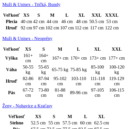
Muži & Unisex - Tričká, Bundy
Veľkosť
XS
S
M
L
XL
XXL
XXXL
Plecia
40 cm
42 cm
44 cm
46 cm
48 cm
50.5 cm
53 cm
Hruď
92 cm
97 cm
102 cm
107 cm
112 cm
117 cm
122 cm
Muži & Unisex - Neoprény
Veľkosť
XS
S
M
L
XL
XXL
161+
164+
Výška
167+ cm
170+ cm
173+ cm
177+ cm
cm
cm
50-55
55-65
85-100
100-120
Váha
65-75 kg
75-85 kg
kg
kg
kg
kg
82-86
87-94
95-102
103-110
111-118
119-129
Hruď
cm
cm
cm
cm
cm
cm
67-72
73-80
81-88
97-105
106-115
Pás
89-96 cm
cm
cm
cm
cm
cm
Ženy - Nohavice a Kraťasy
Veľkosť
XS
S
M
L
XL
Stehno
52.5 cm
55 cm
57.5 cm
60 cm
62.5 cm