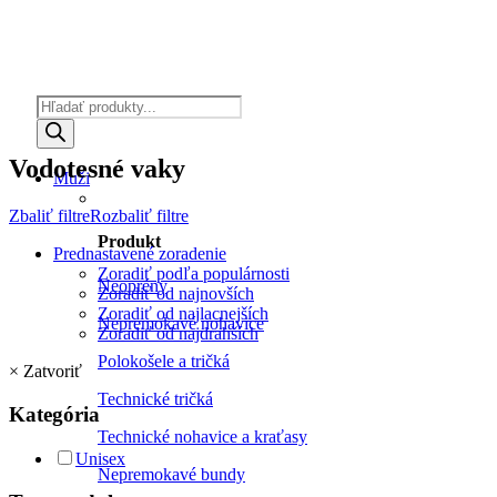
Products
search
Vodotesné vaky
Muži
Zbaliť filtre
Rozbaliť filtre
Produkt
Prednastavené zoradenie
Zoradiť podľa populárnosti
Neoprény
Zoradiť od najnovších
Zoradiť od najlacnejších
Nepremokavé nohavice
Zoradiť od najdrahších
Polokošele a tričká
×
Zatvoriť
Technické tričká
Kategória
Technické nohavice a kraťasy
Unisex
Nepremokavé bundy