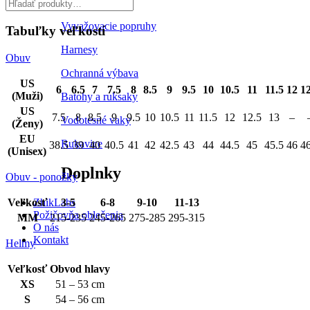
Plávacie vesty
Vyvažovacie popruhy
Tabuľky veľkostí
Harnesy
Obuv
Ochranná výbava
US
6
6.5
7
7.5
8
8.5
9
9.5
10
10.5
11
11.5
12
12
(Muži)
Batohy a ruksaky
US
7.5
8
8.5
9
9.5
10
10.5
11
11.5
12
12.5
13
–
Vodotesné vaky
(Ženy)
EU
Rukavice
38.5
39
40
40.5
41
42
42.5
43
44
44.5
45
45.5
46
46
(Unisex)
Doplnky
Obuv - ponožky
ZhikLabs
Veľkosť
3-5
6-8
9-10
11-13
Požičovňa oblečenia
MM
215-235
245-265
275-285
295-315
O nás
Kontakt
Helmy
Veľkosť
Obvod hlavy
XS
51 – 53 cm
S
54 – 56 cm