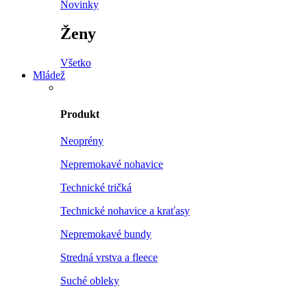
Novinky
Ženy
Všetko
Mládež
Produkt
Neoprény
Nepremokavé nohavice
Technické tričká
Technické nohavice a kraťasy
Nepremokavé bundy
Stredná vrstva a fleece
Suché obleky