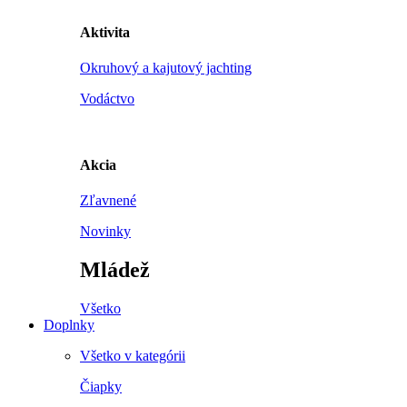
Aktivita
Okruhový a kajutový jachting
Vodáctvo
Akcia
Zľavnené
Novinky
Mládež
Všetko
Doplnky
Všetko v kategórii
Čiapky