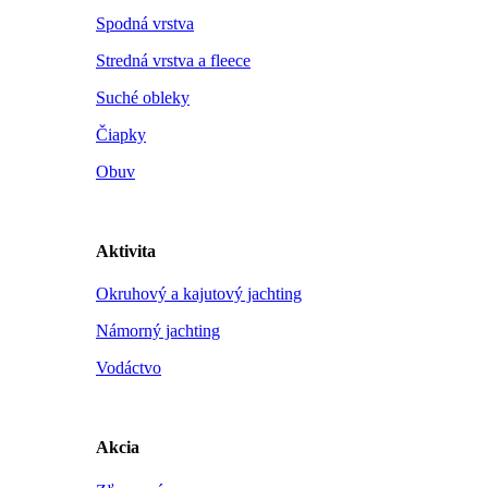
Spodná vrstva
Stredná vrstva a fleece
Suché obleky
Čiapky
Obuv
Aktivita
Okruhový a kajutový jachting
Námorný jachting
Vodáctvo
Akcia