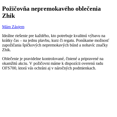
Požičovňa nepremokavého oblečenia
Zhik
Mám Záujem
Ideálne riešenie pre každého, kto potrebuje kvalitnú výbavu na
krátky čas – na jednu plavbu, kurz či regatu. Ponúkame možnosť
zapožičania špičkových nepremokavých búnd a nohavíc značky
Zhik.
Oblečenie je pravidelne kontrolované, čistené a pripravené na
okamžitú akciu. V požičovni máme k dispozícii overenú radu
OFS700, ktorá vás ochráni aj v náročných podmienkach.