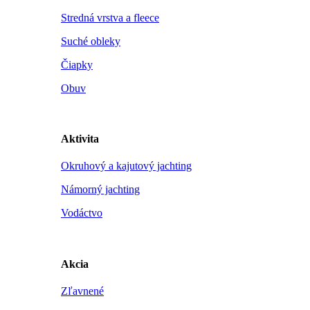
Stredná vrstva a fleece
Suché obleky
Čiapky
Obuv
Aktivita
Okruhový a kajutový jachting
Námorný jachting
Vodáctvo
Akcia
Zľavnené