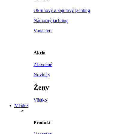
Okruhový a kajutový jachting
Námorný jachting
Vodáctvo
Akcia
Zľavnené
Novinky
Ženy
Všetko
Mládež
Produkt