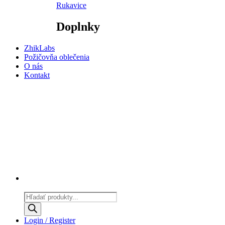
Rukavice
Doplnky
ZhikLabs
Požičovňa oblečenia
O nás
Kontakt
Products
search
Login / Register