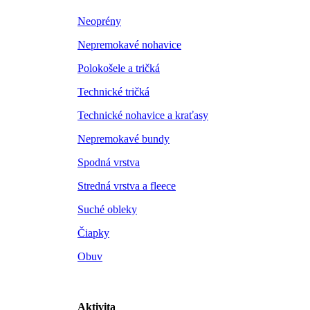
Neoprény
Nepremokavé nohavice
Polokošele a tričká
Technické tričká
Technické nohavice a kraťasy
Nepremokavé bundy
Spodná vrstva
Stredná vrstva a fleece
Suché obleky
Čiapky
Obuv
Aktivita