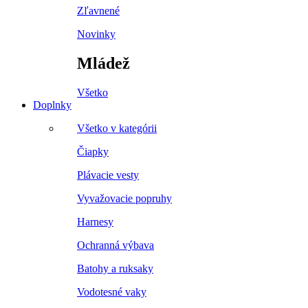
Zľavnené
Novinky
Mládež
Všetko
Doplnky
Všetko v kategórii
Čiapky
Plávacie vesty
Vyvažovacie popruhy
Harnesy
Ochranná výbava
Batohy a ruksaky
Vodotesné vaky