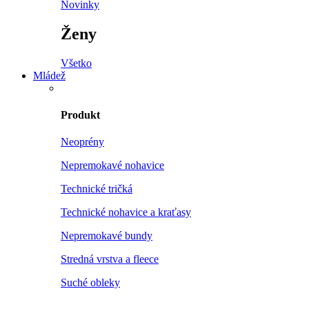
Novinky
Ženy
Všetko
Mládež
Produkt
Neoprény
Nepremokavé nohavice
Technické tričká
Technické nohavice a kraťasy
Nepremokavé bundy
Stredná vrstva a fleece
Suché obleky