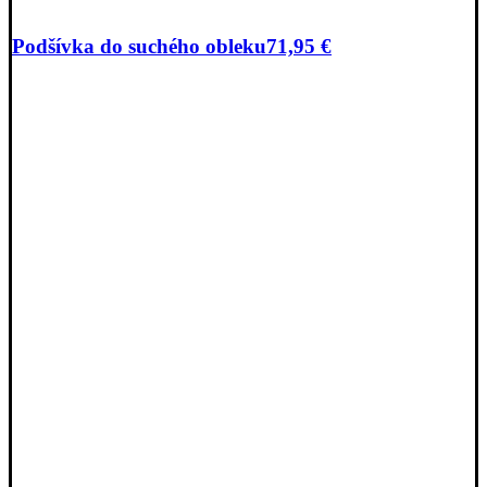
Podšívka do suchého obleku
71,95
€