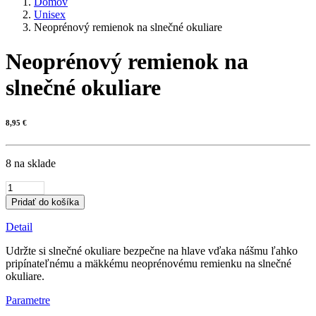
Domov
Unisex
Neoprénový remienok na slnečné okuliare
Neoprénový remienok na
slnečné okuliare
8,95
€
8 na sklade
množstvo
Neoprénový
Pridať do košíka
remienok
na
Detail
slnečné
okuliare
Udržte si slnečné okuliare bezpečne na hlave vďaka nášmu ľahko
pripínateľnému a mäkkému neoprénovému remienku na slnečné
okuliare.
Parametre