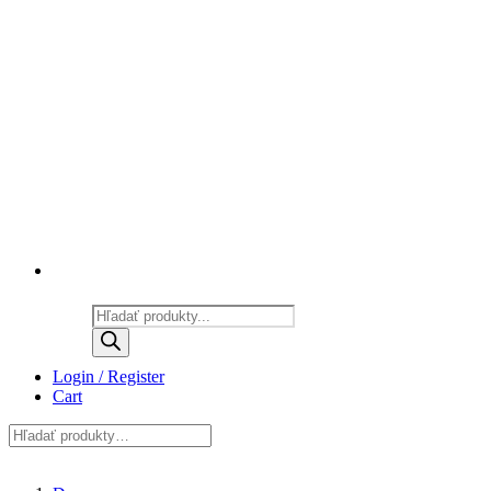
Products
search
Login / Register
Cart