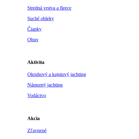
Stredná vrstva a fleece
Suché obleky
Čiapky
Obuv
Aktivita
Okruhový a kajutový jachting
Námorný jachting
Vodáctvo
Akcia
Zľavnené