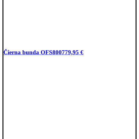
Čierna bunda OFS800
779,95
€