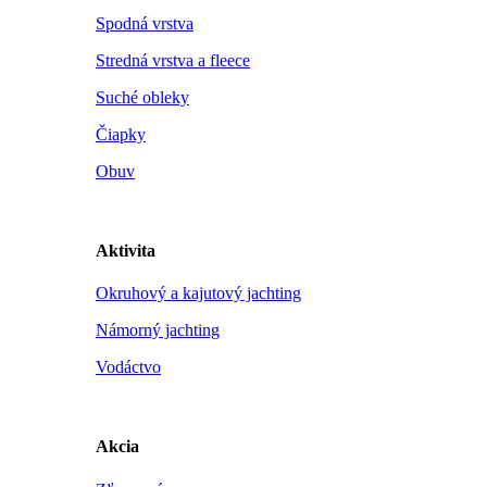
Spodná vrstva
Stredná vrstva a fleece
Suché obleky
Čiapky
Obuv
Aktivita
Okruhový a kajutový jachting
Námorný jachting
Vodáctvo
Akcia