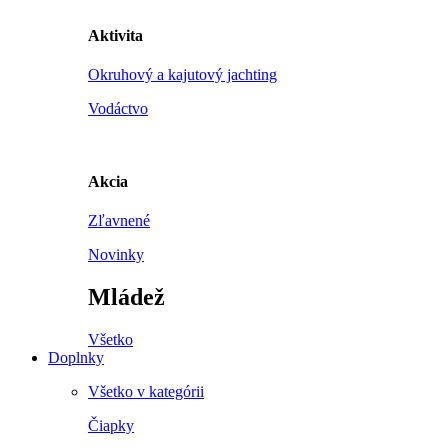
Aktivita
Okruhový a kajutový jachting
Vodáctvo
Akcia
Zľavnené
Novinky
Mládež
Všetko
Doplnky
Všetko v kategórii
Čiapky