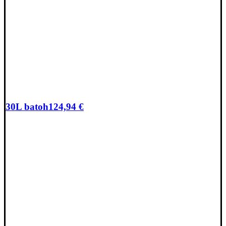
30L batoh
124,94
€