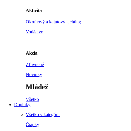
Aktivita
Okruhový a kajutový jachting
Vodáctvo
Akcia
Zľavnené
Novinky
Mládež
Všetko
Doplnky
Všetko v kategórii
Čiapky