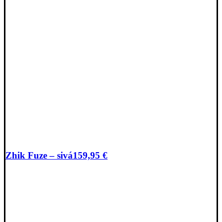
Zhik Fuze – sivá
159,95
€