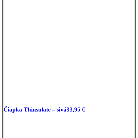
Čiapka Thinsulate – sivá
33,95
€