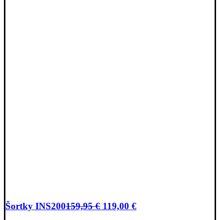
Pôvodná
Aktuálna
Šortky INS200
159,95
€
119,00
€
cena
cena