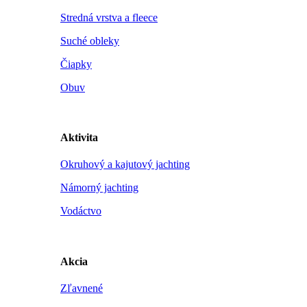
Stredná vrstva a fleece
Suché obleky
Čiapky
Obuv
Aktivita
Okruhový a kajutový jachting
Námorný jachting
Vodáctvo
Akcia
Zľavnené