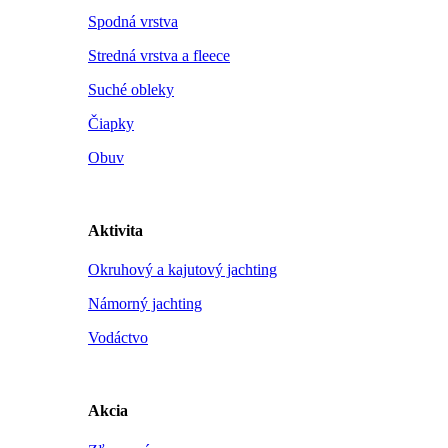
Spodná vrstva
Stredná vrstva a fleece
Suché obleky
Čiapky
Obuv
Aktivita
Okruhový a kajutový jachting
Námorný jachting
Vodáctvo
Akcia