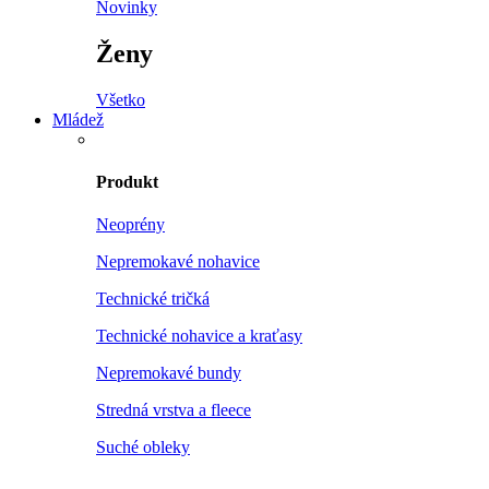
Novinky
Ženy
Všetko
Mládež
Produkt
Neoprény
Nepremokavé nohavice
Technické tričká
Technické nohavice a kraťasy
Nepremokavé bundy
Stredná vrstva a fleece
Suché obleky