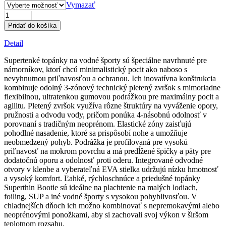
Vymazať
množstvo
Supertenké
Pridať do košíka
topánky
Detail
Supertenké topánky na vodné športy sú špeciálne navrhnuté pre
námorníkov, ktorí chcú minimalistický pocit ako naboso s
nevyhnutnou priľnavosťou a ochranou. Ich inovatívna konštrukcia
kombinuje odolný 3-zónový technický pletený zvršok s mimoriadne
flexibilnou, ultratenkou gumovou podrážkou pre maximálny pocit a
agilitu. Pletený zvršok využíva rôzne štruktúry na vyváženie opory,
pružnosti a odvodu vody, pričom ponúka 4-násobnú odolnosť v
porovnaní s tradičným neoprénom. Elastické zóny zaisťujú
pohodlné nasadenie, ktoré sa prispôsobí nohe a umožňuje
neobmedzený pohyb. Podrážka je profilovaná pre vysokú
priľnavosť na mokrom povrchu a má predĺžené špičky a päty pre
dodatočnú oporu a odolnosť proti oderu. Integrované odvodné
otvory v klenbe a vyberateľná EVA stielka udržujú nízku hmotnosť
a vysoký komfort. Ľahké, rýchloschnúce a priedušné topánky
Superthin Bootie sú ideálne na plachtenie na malých lodiach,
foiling, SUP a iné vodné športy s vysokou pohyblivosťou. V
chladnejších dňoch ich možno kombinovať s nepremokavými alebo
neoprénovými ponožkami, aby si zachovali svoj výkon v širšom
teplotnom rozsahu.