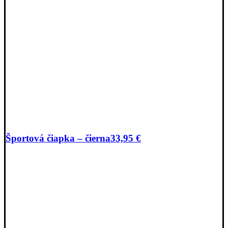
Športová čiapka – čierna
33,95
€