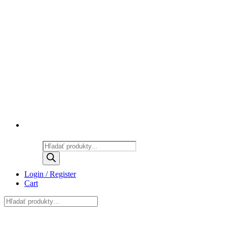
Products
search
Login / Register
Cart