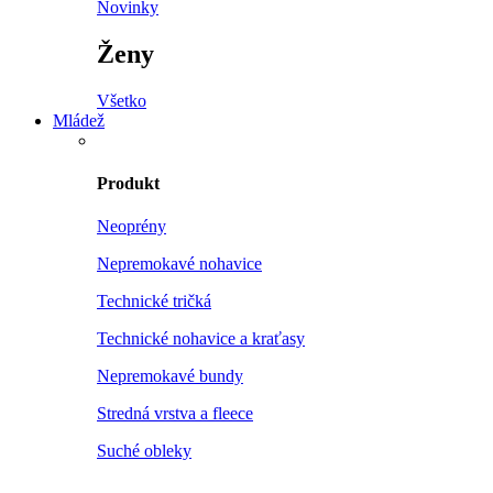
Novinky
Ženy
Všetko
Mládež
Produkt
Neoprény
Nepremokavé nohavice
Technické tričká
Technické nohavice a kraťasy
Nepremokavé bundy
Stredná vrstva a fleece
Suché obleky