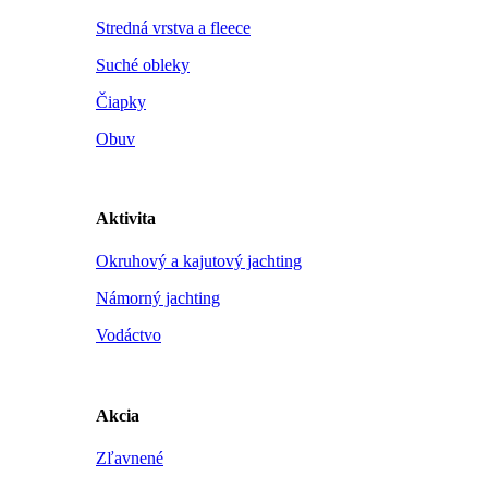
Stredná vrstva a fleece
Suché obleky
Čiapky
Obuv
Aktivita
Okruhový a kajutový jachting
Námorný jachting
Vodáctvo
Akcia
Zľavnené