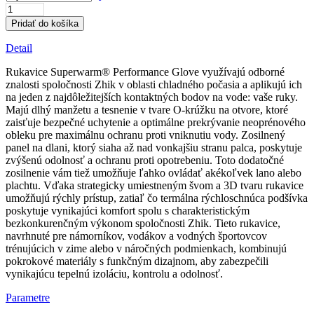
množstvo
Superwarm
Pridať do košíka
Neoprenové
rukavice
Detail
Rukavice Superwarm® Performance Glove využívajú odborné
znalosti spoločnosti Zhik v oblasti chladného počasia a aplikujú ich
na jeden z najdôležitejších kontaktných bodov na vode: vaše ruky.
Majú dlhý manžetu a tesnenie v tvare O-krúžku na otvore, ktoré
zaisťuje bezpečné uchytenie a optimálne prekrývanie neoprénového
obleku pre maximálnu ochranu proti vniknutiu vody. Zosilnený
panel na dlani, ktorý siaha až nad vonkajšiu stranu palca, poskytuje
zvýšenú odolnosť a ochranu proti opotrebeniu. Toto dodatočné
zosilnenie vám tiež umožňuje ľahko ovládať akékoľvek lano alebo
plachtu. Vďaka strategicky umiestneným švom a 3D tvaru rukavice
umožňujú rýchly prístup, zatiaľ čo termálna rýchloschnúca podšívka
poskytuje vynikajúci komfort spolu s charakteristickým
bezkonkurenčným výkonom spoločnosti Zhik. Tieto rukavice,
navrhnuté pre námorníkov, vodákov a vodných športovcov
trénujúcich v zime alebo v náročných podmienkach, kombinujú
pokrokové materiály s funkčným dizajnom, aby zabezpečili
vynikajúcu tepelnú izoláciu, kontrolu a odolnosť.
Parametre