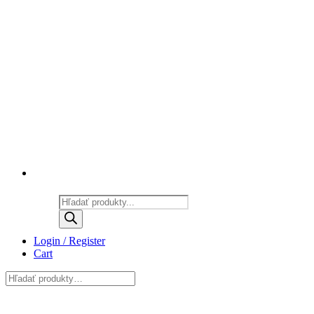
Products
search
Login / Register
Cart