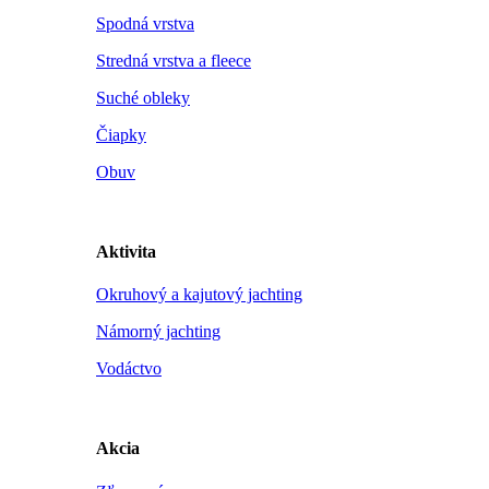
Spodná vrstva
Stredná vrstva a fleece
Suché obleky
Čiapky
Obuv
Aktivita
Okruhový a kajutový jachting
Námorný jachting
Vodáctvo
Akcia