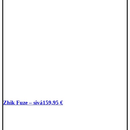
Zhik Fuze – sivá
159,95
€