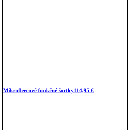
Mikrofleecové funkčné šortky
114,95
€