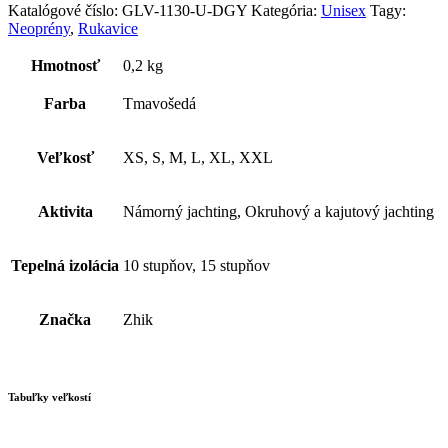
Katalógové číslo:
GLV-1130-U-DGY
Kategória:
Unisex
Tagy:
Neoprény
,
Rukavice
Hmotnosť
0,2 kg
Farba
Tmavošedá
Veľkosť
XS, S, M, L, XL, XXL
Aktivita
Námorný jachting, Okruhový a kajutový jachting
Tepelná izolácia
10 stupňov, 15 stupňov
Značka
Zhik
Tabuľky veľkostí