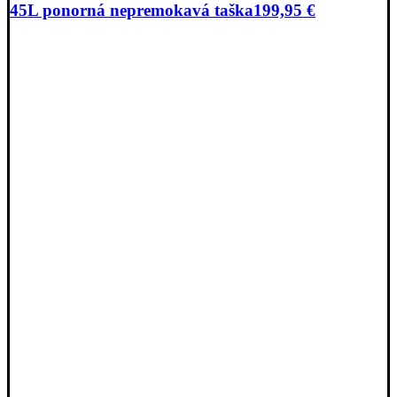
45L ponorná nepremokavá taška
199,95
€