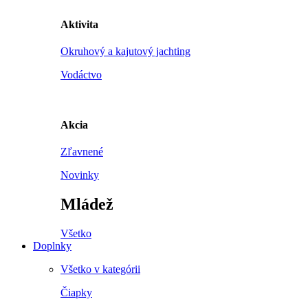
Aktivita
Okruhový a kajutový jachting
Vodáctvo
Akcia
Zľavnené
Novinky
Mládež
Všetko
Doplnky
Všetko v kategórii
Čiapky