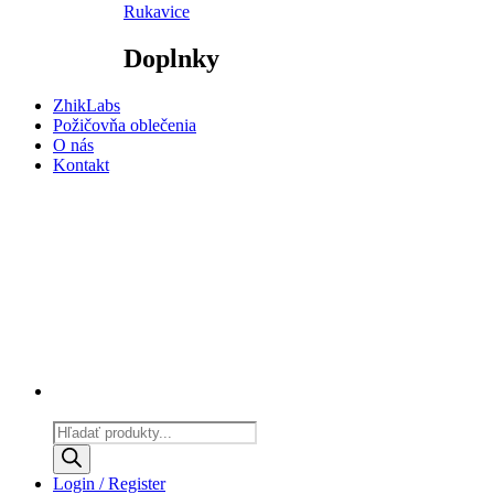
Rukavice
Doplnky
ZhikLabs
Požičovňa oblečenia
O nás
Kontakt
Products
search
Login / Register