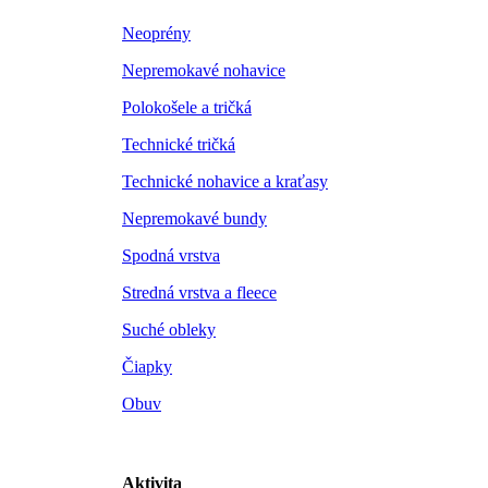
Neoprény
Nepremokavé nohavice
Polokošele a tričká
Technické tričká
Technické nohavice a kraťasy
Nepremokavé bundy
Spodná vrstva
Stredná vrstva a fleece
Suché obleky
Čiapky
Obuv
Aktivita