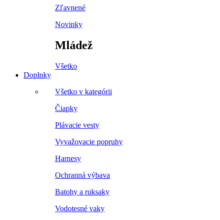
Zľavnené
Novinky
Mládež
Všetko
Doplnky
Všetko v kategórii
Čiapky
Plávacie vesty
Vyvažovacie popruhy
Harnesy
Ochranná výbava
Batohy a ruksaky
Vodotesné vaky