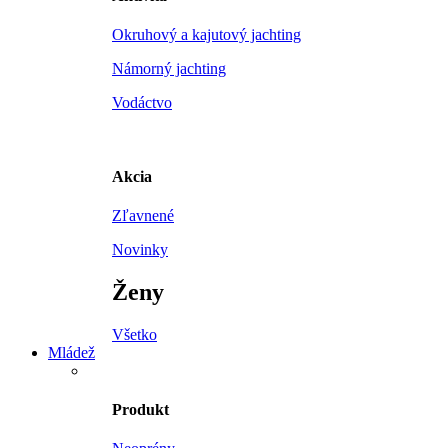
Okruhový a kajutový jachting
Námorný jachting
Vodáctvo
Akcia
Zľavnené
Novinky
Ženy
Všetko
Mládež
Produkt