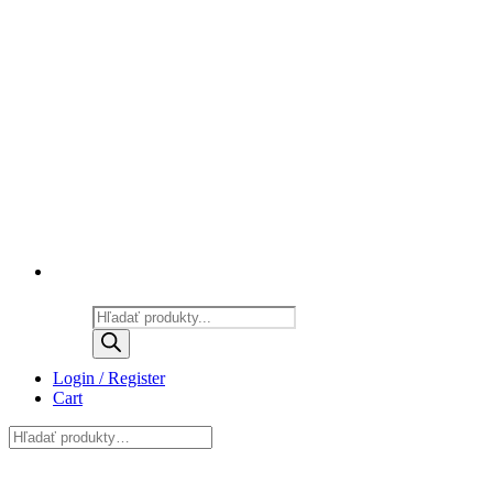
Products
search
Login / Register
Cart