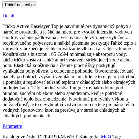
Pánska
Pridať do košíka
aktívna
základná
Detail
vrstva
Tričko Active Baselayer Top je navrhnuté pre dynamický pohyb a
náročné prostredie a je šité na mieru pre vysokú intenzitu vodných
športov, vrátane pádlovania a veslovania. Je vyrobené výlučne z
recyklovaného polyesteru a mäkká pletenina poskytuje ľahké teplo a
zároveň zabezpečuje rýchle odvádzanie vlhkosti a rýchle schnutie.
Konštrukcia s hustotou 105 GSM minimalizuje absorpciu vody,
takže tričko zostáva ľahké aj pri vystavení striekajúcej vode alebo
potu. Elastická konštrukcia a členité ploché švy poskytujú
vynikajúcu pohyblivosť a celodenné pohodlie. Otvorené sieťované
panely po bokoch zvyšujú ventiláciu tam, kde je to najviac potrebné,
a pomáhajú regulovať telesnú teplotu v chladných alebo okrajových
podmienkach. Táto spodná vrstva funguje rovnako dobre pod
bundou, suchým oblekom alebo spandexom, keď je potrebné
dodatočné teplo bez obmedzenia. Navrhnutá pre rýchly výkon a
udržateľnosť, je to nevyhnutná vrstva priamo na tele pre náročných
vodných športovcov, ktorí sa presúvajú v stredne chladných až
chladných podmienkach.
Parametre
Katalógové číslo:
DTP-0190-M-WHT
Kategória:
Muži
Tag: