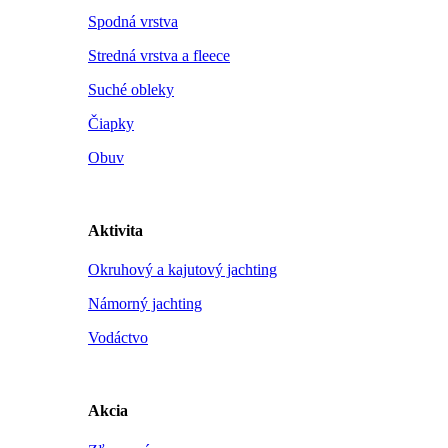
Spodná vrstva
Stredná vrstva a fleece
Suché obleky
Čiapky
Obuv
Aktivita
Okruhový a kajutový jachting
Námorný jachting
Vodáctvo
Akcia