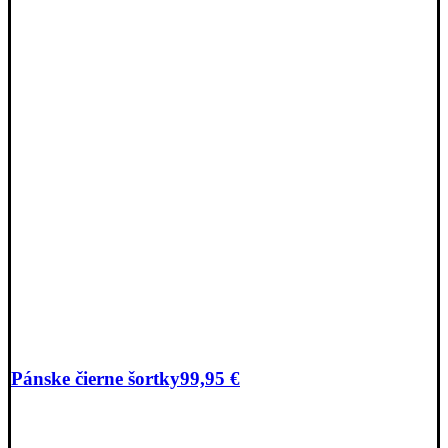
Pánske čierne šortky
99,95
€