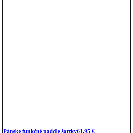
Pánske funkčné paddle šortky
61,95
€