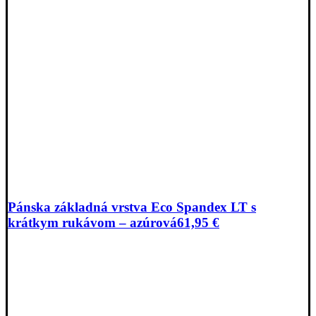
Pánska základná vrstva Eco Spandex LT s
krátkym rukávom – azúrová
61,95
€