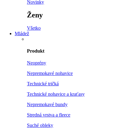
Novinky
Ženy
Všetko
Mládež
Produkt
Neoprény
Nepremokavé nohavice
Technické tričká
Technické nohavice a kraťasy
Nepremokavé bundy
Stredná vrstva a fleece
Suché obleky