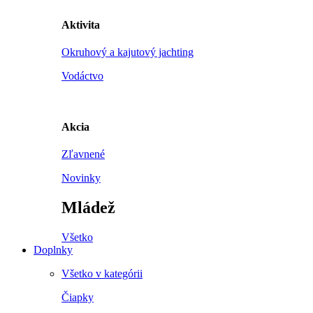
Aktivita
Okruhový a kajutový jachting
Vodáctvo
Akcia
Zľavnené
Novinky
Mládež
Všetko
Doplnky
Všetko v kategórii
Čiapky