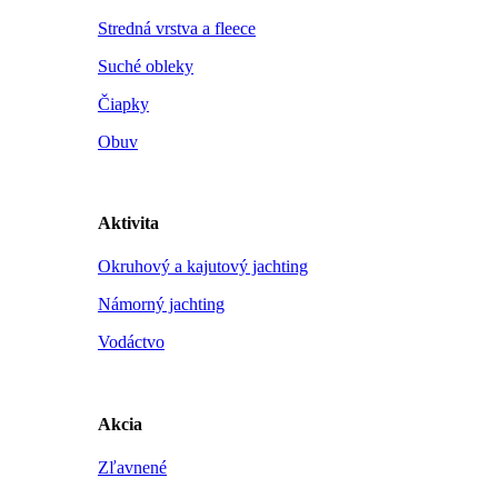
Stredná vrstva a fleece
Suché obleky
Čiapky
Obuv
Aktivita
Okruhový a kajutový jachting
Námorný jachting
Vodáctvo
Akcia
Zľavnené