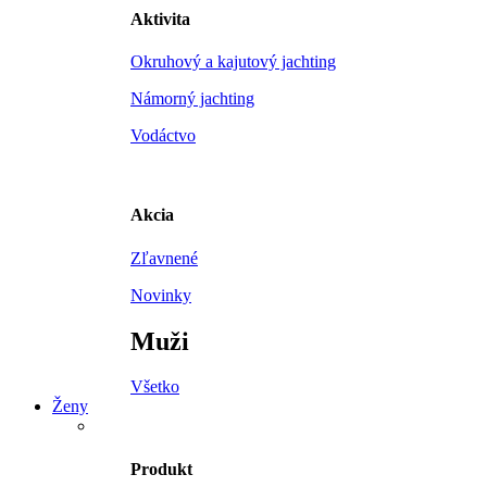
Aktivita
Okruhový a kajutový jachting
Námorný jachting
Vodáctvo
Akcia
Zľavnené
Novinky
Muži
Všetko
Ženy
Produkt