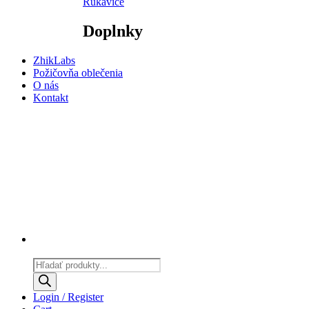
Rukavice
Doplnky
ZhikLabs
Požičovňa oblečenia
O nás
Kontakt
Products
search
Login / Register