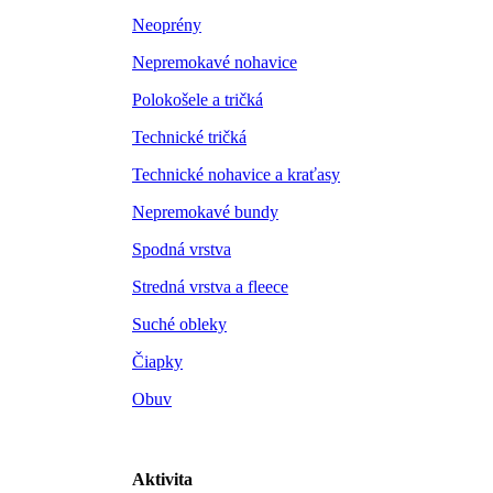
Neoprény
Nepremokavé nohavice
Polokošele a tričká
Technické tričká
Technické nohavice a kraťasy
Nepremokavé bundy
Spodná vrstva
Stredná vrstva a fleece
Suché obleky
Čiapky
Obuv
Aktivita