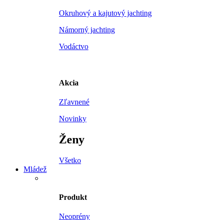
Okruhový a kajutový jachting
Námorný jachting
Vodáctvo
Akcia
Zľavnené
Novinky
Ženy
Všetko
Mládež
Produkt
Neoprény