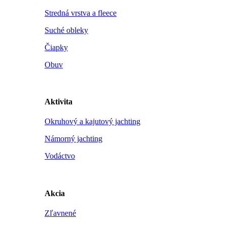
Stredná vrstva a fleece
Suché obleky
Čiapky
Obuv
Aktivita
Okruhový a kajutový jachting
Námorný jachting
Vodáctvo
Akcia
Zľavnené