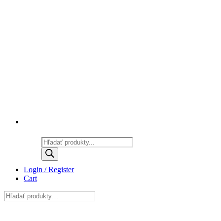
Products
search
Login / Register
Cart