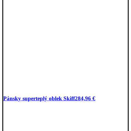
Pánsky superteplý oblek Skiff
284,96
€