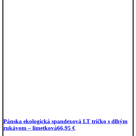
Pánska ekologická spandexová LT tričko s dlhým
rukávom – limetková
66,95
€