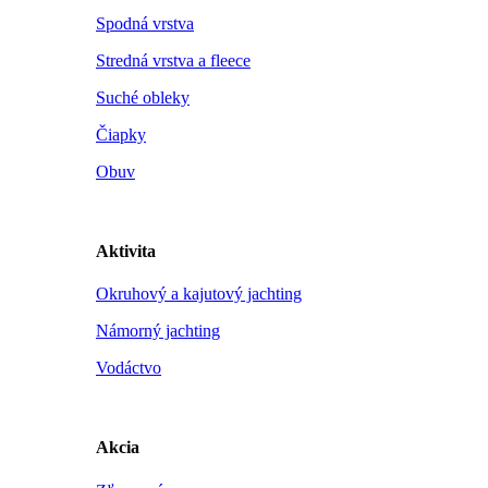
Spodná vrstva
Stredná vrstva a fleece
Suché obleky
Čiapky
Obuv
Aktivita
Okruhový a kajutový jachting
Námorný jachting
Vodáctvo
Akcia