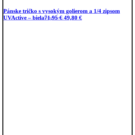
Pánske tričko s vysokým golierom a 1/4 zipsom
Pôvodná
Aktuálna
UVActive – biela
71,95
€
49,80
€
cena
cena
bola:
je:
71,95 €.
49,80 €.