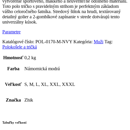
–
vytvorenie športového, mäkkého a neuveriteľne odolného materiálu.
námornícka
Toto polo tričko s pravidelným strihom je perfektným základom
modrá
vášho celoročného šatníka. Stredový štítok na hrudi, textúrovaný
detailný golier a 2-gombíkové zapínanie v strede dotvárajú tento
univerzálny kúsok.
Parametre
Katalógové číslo:
POL-0170-M-NVY
Kategória:
Muži
Tag:
Polokošele a tričká
Hmotnosť
0,2 kg
Farba
Námornická modrá
Veľkosť
S, M, L, XL, XXL, XXXL
Značka
Zhik
Tabuľky veľkostí