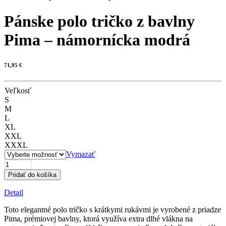
Pánske polo tričko z bavlny
Pima – námornícka modrá
71,95
€
Veľkosť
S
M
L
XL
XXL
XXXL
Vymazať
množstvo
Pánske
Pridať do košíka
polo
tričko
Detail
z
bavlny
Toto elegantné polo tričko s krátkymi rukávmi je vyrobené z priadze
Pima
Pima, prémiovej bavlny, ktorá využíva extra dlhé vlákna na