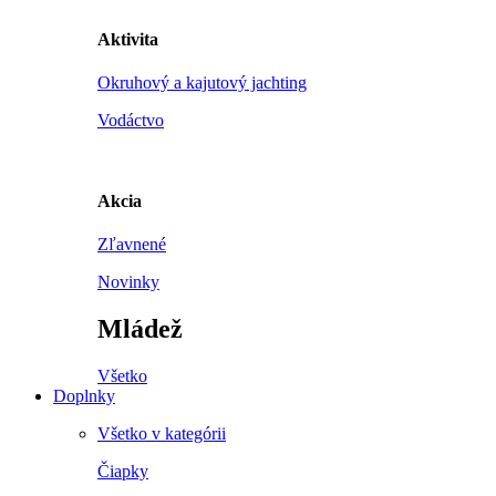
Aktivita
Okruhový a kajutový jachting
Vodáctvo
Akcia
Zľavnené
Novinky
Mládež
Všetko
Doplnky
Všetko v kategórii
Čiapky