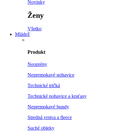
Novinky
Ženy
Všetko
Mládež
Produkt
Neoprény
Nepremokavé nohavice
Technické tričká
Technické nohavice a kraťasy
Nepremokavé bundy
Stredná vrstva a fleece
Suché obleky