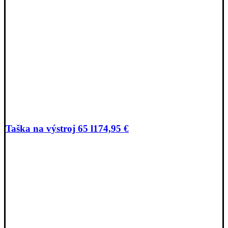
Taška na výstroj 65 l
174,95
€