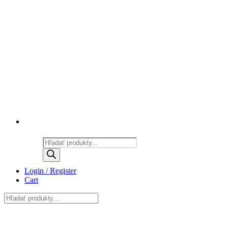
Products
search
Login / Register
Cart