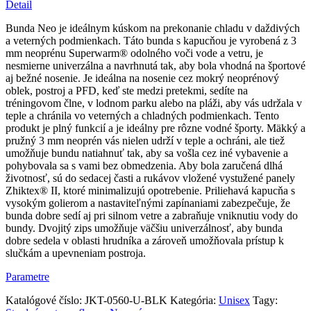
Detail
Bunda Neo je ideálnym kúskom na prekonanie chladu v daždivých
a veterných podmienkach. Táto bunda s kapucňou je vyrobená z 3
mm neoprénu Superwarm® odolného voči vode a vetru, je
nesmierne univerzálna a navrhnutá tak, aby bola vhodná na športové
aj bežné nosenie. Je ideálna na nosenie cez mokrý neoprénový
oblek, postroj a PFD, keď ste medzi pretekmi, sedíte na
tréningovom člne, v lodnom parku alebo na pláži, aby vás udržala v
teple a chránila vo veterných a chladných podmienkach. Tento
produkt je plný funkcií a je ideálny pre rôzne vodné športy. Mäkký a
pružný 3 mm neoprén vás nielen udrží v teple a ochráni, ale tiež
umožňuje bundu natiahnuť tak, aby sa vošla cez iné vybavenie a
pohybovala sa s vami bez obmedzenia. Aby bola zaručená dlhá
životnosť, sú do sedacej časti a rukávov vložené vystužené panely
Zhiktex® II, ktoré minimalizujú opotrebenie. Priliehavá kapucňa s
vysokým golierom a nastaviteľnými zapínaniami zabezpečuje, že
bunda dobre sedí aj pri silnom vetre a zabraňuje vniknutiu vody do
bundy. Dvojitý zips umožňuje väčšiu univerzálnosť, aby bunda
dobre sedela v oblasti hrudníka a zároveň umožňovala prístup k
slučkám a upevneniam postroja.
Parametre
Katalógové číslo:
JKT-0560-U-BLK
Kategória:
Unisex
Tagy: