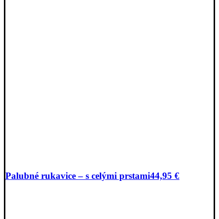
Palubné rukavice – s celými prstami
44,95
€