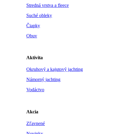
Stredná vrstva a fleece
Suché obleky
Čiapky
Obuv
Aktivita
Okruhový a kajutový jachting
Námorný jachting
Vodáctvo
Akcia
Zľavnené
Novinky