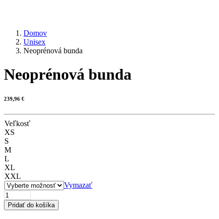
Domov
Unisex
Neoprénová bunda
Neoprénová bunda
239,96
€
Veľkosť
XS
S
M
L
XL
XXL
Vymazať
množstvo
Neoprénová
Pridať do košíka
bunda