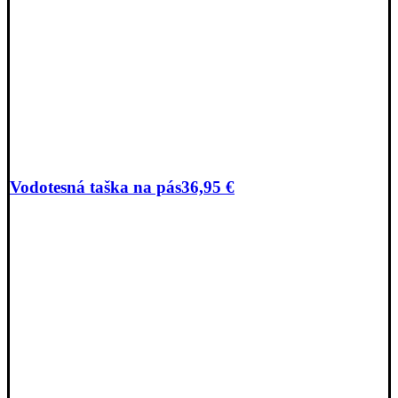
Vodotesná taška na pás
36,95
€