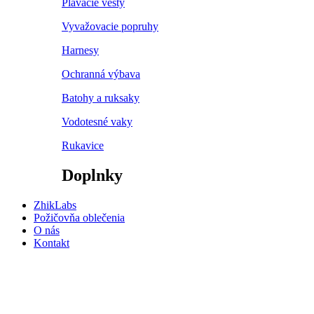
Plávacie vesty
Vyvažovacie popruhy
Harnesy
Ochranná výbava
Batohy a ruksaky
Vodotesné vaky
Rukavice
Doplnky
ZhikLabs
Požičovňa oblečenia
O nás
Kontakt