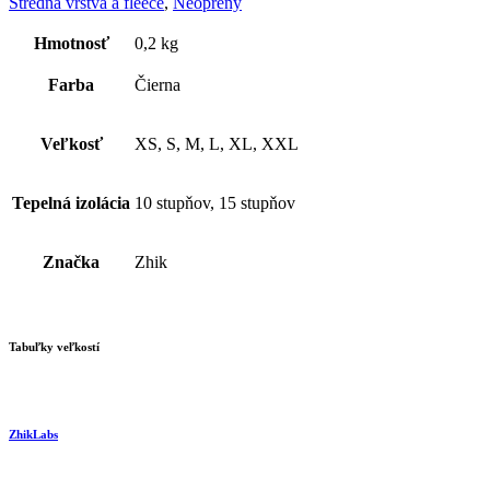
Stredná vrstva a fleece
,
Neoprény
Hmotnosť
0,2 kg
Farba
Čierna
Veľkosť
XS, S, M, L, XL, XXL
Tepelná izolácia
10 stupňov, 15 stupňov
Značka
Zhik
Tabuľky veľkostí
ZhikLabs