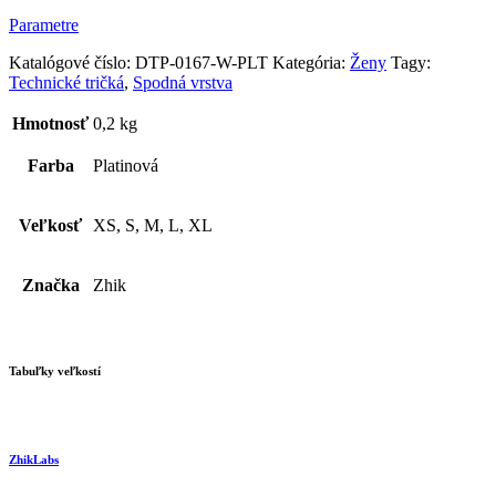
Parametre
Katalógové číslo:
DTP-0167-W-PLT
Kategória:
Ženy
Tagy:
Technické tričká
,
Spodná vrstva
Hmotnosť
0,2 kg
Farba
Platinová
Veľkosť
XS, S, M, L, XL
Značka
Zhik
Tabuľky veľkostí
ZhikLabs