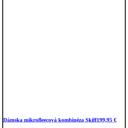
Dámska mikrofleecová kombinéza Skiff
199,95
€