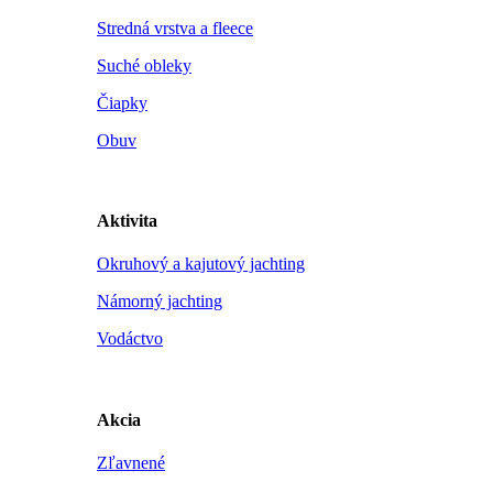
Stredná vrstva a fleece
Suché obleky
Čiapky
Obuv
Aktivita
Okruhový a kajutový jachting
Námorný jachting
Vodáctvo
Akcia
Zľavnené