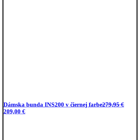
Dámska bunda INS200 v čiernej farbe
279,95
€
Pôvodná
Aktuálna
209,00
€
cena
cena
bola:
je:
279,95 €.
209,00 €.