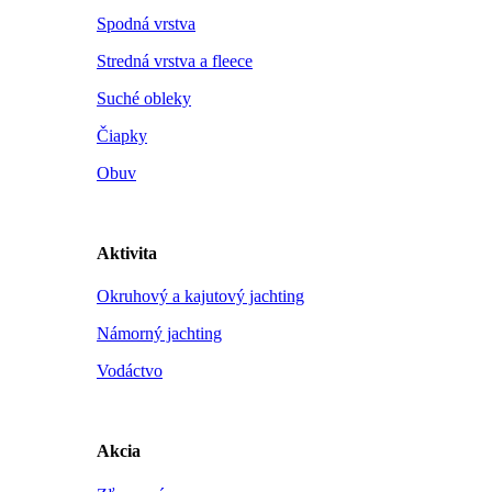
Spodná vrstva
Stredná vrstva a fleece
Suché obleky
Čiapky
Obuv
Aktivita
Okruhový a kajutový jachting
Námorný jachting
Vodáctvo
Akcia