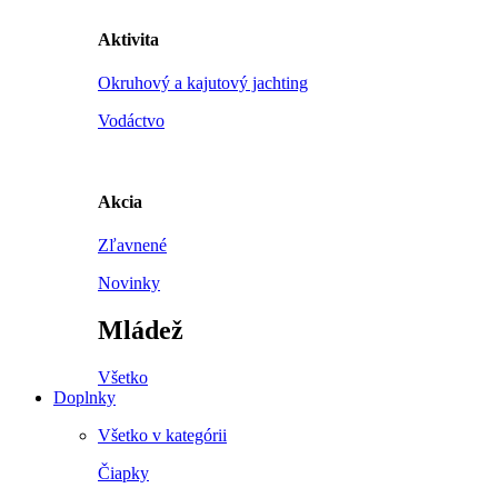
Aktivita
Okruhový a kajutový jachting
Vodáctvo
Akcia
Zľavnené
Novinky
Mládež
Všetko
Doplnky
Všetko v kategórii
Čiapky