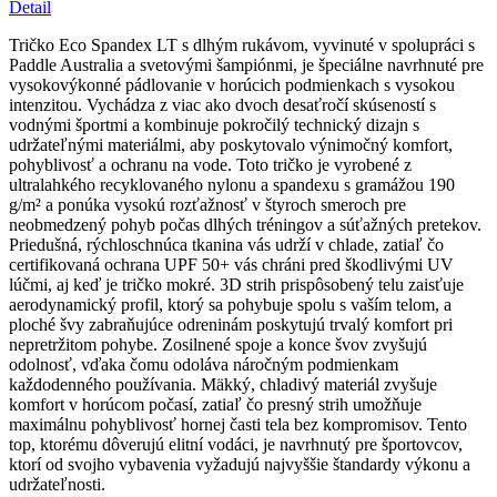
Eco
Detail
Spandex
LT
Tričko Eco Spandex LT s dlhým rukávom, vyvinuté v spolupráci s
s
Paddle Australia a svetovými šampiónmi, je špeciálne navrhnuté pre
krátkym
vysokovýkonné pádlovanie v horúcich podmienkach s vysokou
rukávom
intenzitou. Vychádza z viac ako dvoch desaťročí skúseností s
–
vodnými športmi a kombinuje pokročilý technický dizajn s
platinová
udržateľnými materiálmi, aby poskytovalo výnimočný komfort,
farba
pohyblivosť a ochranu na vode. Toto tričko je vyrobené z
ultralahkého recyklovaného nylonu a spandexu s gramážou 190
g/m² a ponúka vysokú rozťažnosť v štyroch smeroch pre
neobmedzený pohyb počas dlhých tréningov a súťažných pretekov.
Priedušná, rýchloschnúca tkanina vás udrží v chlade, zatiaľ čo
certifikovaná ochrana UPF 50+ vás chráni pred škodlivými UV
lúčmi, aj keď je tričko mokré. 3D strih prispôsobený telu zaisťuje
aerodynamický profil, ktorý sa pohybuje spolu s vaším telom, a
ploché švy zabraňujúce odreninám poskytujú trvalý komfort pri
nepretržitom pohybe. Zosilnené spoje a konce švov zvyšujú
odolnosť, vďaka čomu odoláva náročným podmienkam
každodenného používania. Mäkký, chladivý materiál zvyšuje
komfort v horúcom počasí, zatiaľ čo presný strih umožňuje
maximálnu pohyblivosť hornej časti tela bez kompromisov. Tento
top, ktorému dôverujú elitní vodáci, je navrhnutý pre športovcov,
ktorí od svojho vybavenia vyžadujú najvyššie štandardy výkonu a
udržateľnosti.