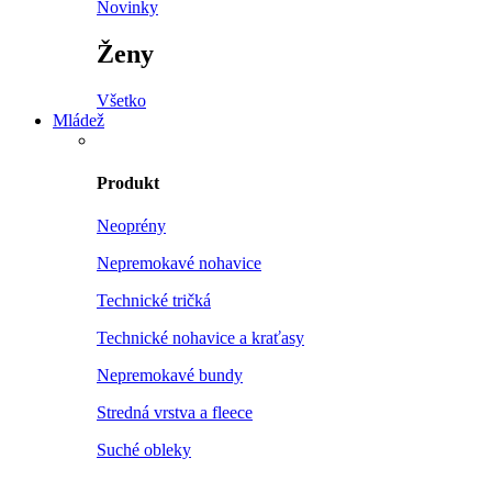
Novinky
Ženy
Všetko
Mládež
Produkt
Neoprény
Nepremokavé nohavice
Technické tričká
Technické nohavice a kraťasy
Nepremokavé bundy
Stredná vrstva a fleece
Suché obleky