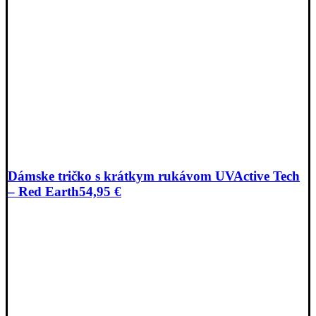
Dámske tričko s krátkym rukávom UVActive Tech
– Red Earth
54,95
€