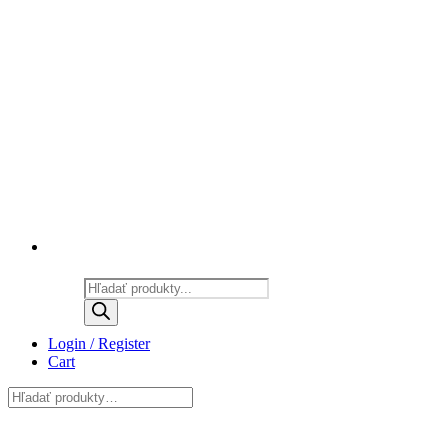
Products
search
Login / Register
Cart