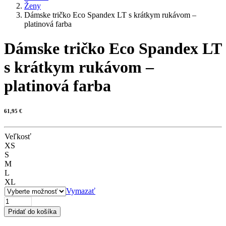
Ženy
Dámske tričko Eco Spandex LT s krátkym rukávom –
platinová farba
Dámske tričko Eco Spandex LT
s krátkym rukávom –
platinová farba
61,95
€
Veľkosť
XS
S
M
L
XL
Vymazať
množstvo
Dámske
Pridať do košíka
tričko