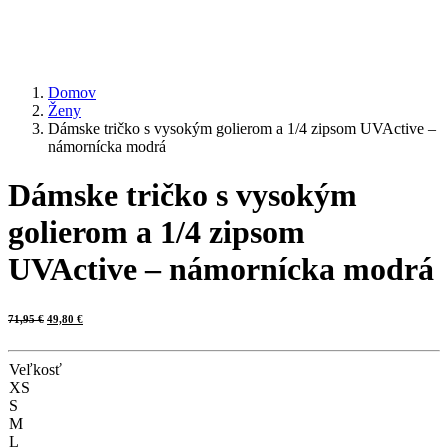
Domov
Ženy
Dámske tričko s vysokým golierom a 1/4 zipsom UVActive –
námornícka modrá
Dámske tričko s vysokým
golierom a 1/4 zipsom
UVActive – námornícka modrá
Pôvodná
Aktuálna
71,95
€
49,80
€
cena
cena
bola:
je:
71,95 €.
49,80 €.
Veľkosť
XS
S
M
L