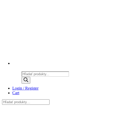
Products
search
Login / Register
Cart