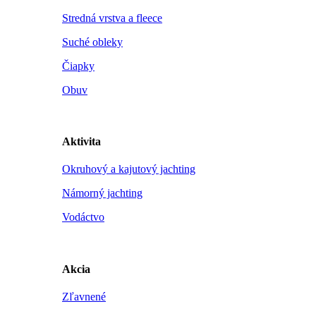
Stredná vrstva a fleece
Suché obleky
Čiapky
Obuv
Aktivita
Okruhový a kajutový jachting
Námorný jachting
Vodáctvo
Akcia
Zľavnené