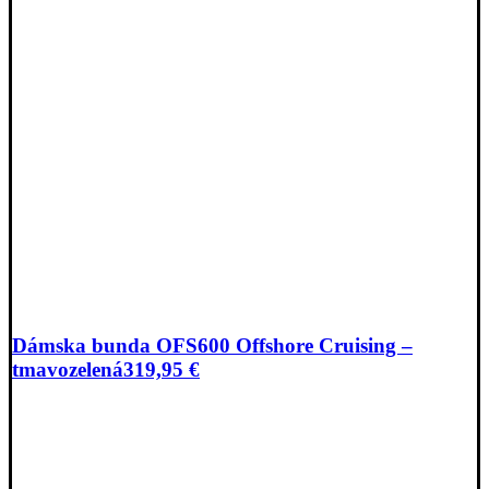
Dámska bunda OFS600 Offshore Cruising –
tmavozelená
319,95
€