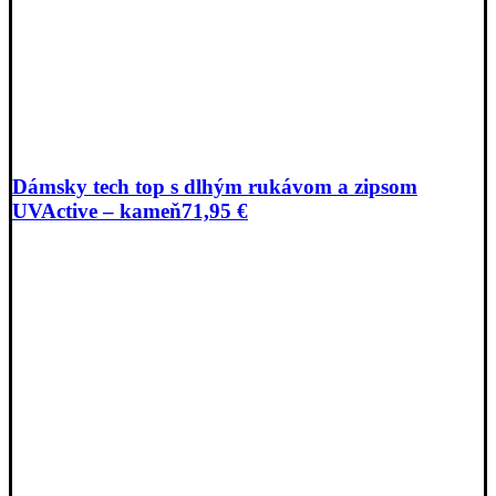
Dámsky tech top s dlhým rukávom a zipsom
UVActive – kameň
71,95
€