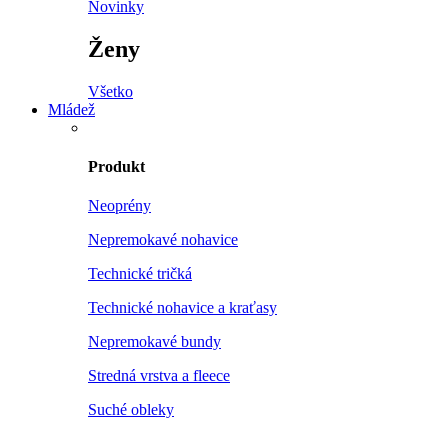
Novinky
Ženy
Všetko
Mládež
Produkt
Neoprény
Nepremokavé nohavice
Technické tričká
Technické nohavice a kraťasy
Nepremokavé bundy
Stredná vrstva a fleece
Suché obleky