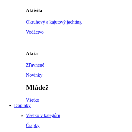
Aktivita
Okruhový a kajutový jachting
Vodáctvo
Akcia
Zľavnené
Novinky
Mládež
Všetko
Doplnky
Všetko v kategórii
Čiapky