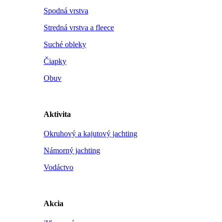
Spodná vrstva
Stredná vrstva a fleece
Suché obleky
Čiapky
Obuv
Aktivita
Okruhový a kajutový jachting
Námorný jachting
Vodáctvo
Akcia