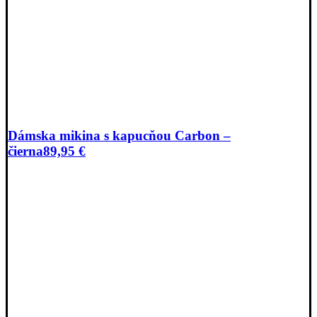
Dámska mikina s kapucňou Carbon –
čierna
89,95
€