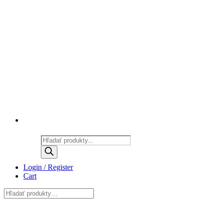
Products
search
Login / Register
Cart