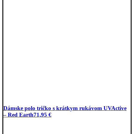
Dámske polo tričko s krátkym rukávom UVActive
– Red Earth
71,95
€