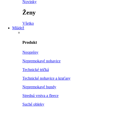
Novinky
Ženy
Všetko
Mládež
Produkt
Neoprény
Nepremokavé nohavice
Technické tričká
Technické nohavice a kraťasy
Nepremokavé bundy
Stredná vrstva a fleece
Suché obleky