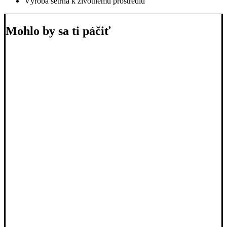
Výroba šetrná k životnému prostrediu
Mohlo by sa ti páčiť