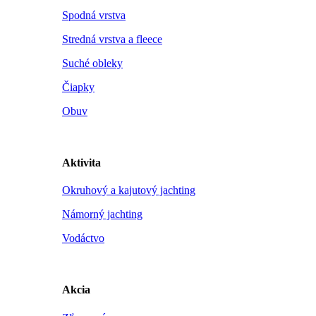
Spodná vrstva
Stredná vrstva a fleece
Suché obleky
Čiapky
Obuv
Aktivita
Okruhový a kajutový jachting
Námorný jachting
Vodáctvo
Akcia