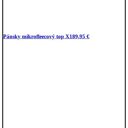
Pánsky mikrofleecový top X
189,95
€