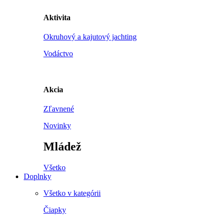
Aktivita
Okruhový a kajutový jachting
Vodáctvo
Akcia
Zľavnené
Novinky
Mládež
Všetko
Doplnky
Všetko v kategórii
Čiapky