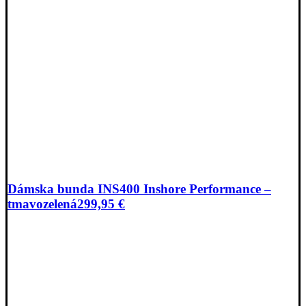
Dámska bunda INS400 Inshore Performance –
tmavozelená
299,95
€