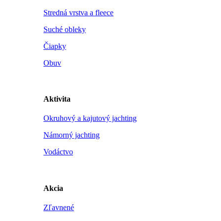
Stredná vrstva a fleece
Suché obleky
Čiapky
Obuv
Aktivita
Okruhový a kajutový jachting
Námorný jachting
Vodáctvo
Akcia
Zľavnené