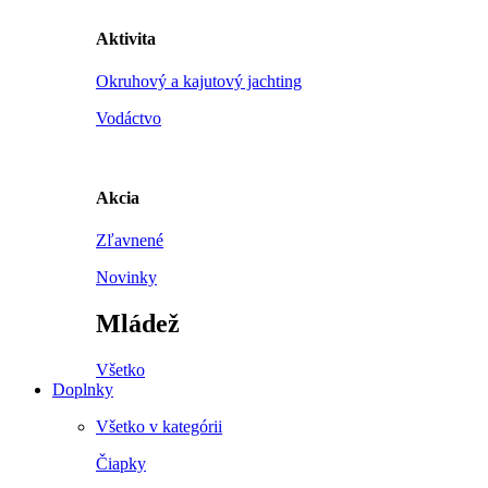
Aktivita
Okruhový a kajutový jachting
Vodáctvo
Akcia
Zľavnené
Novinky
Mládež
Všetko
Doplnky
Všetko v kategórii
Čiapky