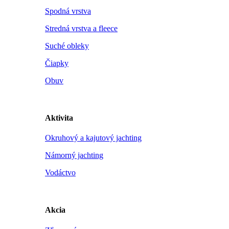
Spodná vrstva
Stredná vrstva a fleece
Suché obleky
Čiapky
Obuv
Aktivita
Okruhový a kajutový jachting
Námorný jachting
Vodáctvo
Akcia