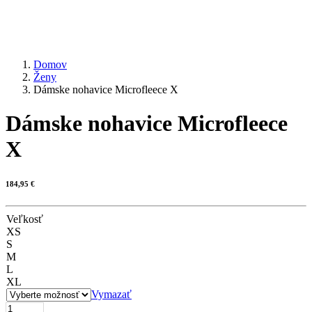
Domov
Ženy
Dámske nohavice Microfleece X
Dámske nohavice Microfleece
X
184,95
€
Veľkosť
XS
S
M
L
XL
Vymazať
množstvo