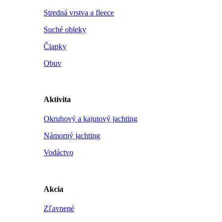
Stredná vrstva a fleece
Suché obleky
Čiapky
Obuv
Aktivita
Okruhový a kajutový jachting
Námorný jachting
Vodáctvo
Akcia
Zľavnené