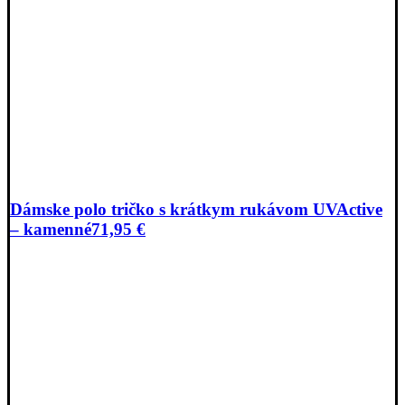
Dámske polo tričko s krátkym rukávom UVActive
– kamenné
71,95
€