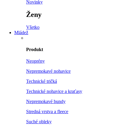
Novinky
Ženy
Všetko
Mládež
Produkt
Neoprény
Nepremokavé nohavice
Technické tričká
Technické nohavice a kraťasy
Nepremokavé bundy
Stredná vrstva a fleece
Suché obleky