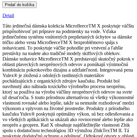
Dámske
Pridať do košíka
nohavice
Microfleece
Detail
X
Táto jedinečná dámska kolekcia MicrofleeceTM X poskytuje väčšiu
prispôsobivosť pri príprave na podmienky na vode. Vďaka
jedinečnému systému vnútorných preplietaných úchytov sa dámske
tričko alebo vesta MicrofleeceTM X bezproblémovo spája s
nohavicami. To poskytuje väčšie pohodlie pri vrstvení a ľahšie
prestávky na toalete ako tradičné modely skiffových oblekov.
Dámske nohavice MicrofleeceTM X predstavujú skutočný pokrok v
oblasti plaveckých neoprénových odevov a ponúkajú výnimočnú
kombináciu pokrokového dizajnu a udržateľnosti. Integrovaná pena
Yulex® je zložená z odolných rastlinných materiálov
pochádzajúcich z organických zdrojov kaučuku. Produkt bol
navrhnutý ako náhrada toxického výrobného procesu neoprénu,
ktorý sa používa na výrobu väčšiny neoprénových odevov na svete
už desaťročia. S touto prírodnou alternatívou sú všetky výkonnostné
vlastnosti rovnaké alebo lepšie, takže sa nemusíte rozhodovať medzi
výkonom a vplyvom na životné prostredie. Produkty z prírodného
kaučuku Yulex® poskytujú optimálny výkon, sú bez odlesňovania a
vo všetkých aplikáciách sa ukázali ako rovnocenné alebo lepšie ako
neoprén a geopren. Rad X obsahuje najdôležitejšie vlastnosti Zhik
spolu s dodatočnou technológiou 3D výstužou ZhikTexTM II. Tá
poskytuje dodatočnú ochranu a odolnosť. Odtokové otvory v oblasti