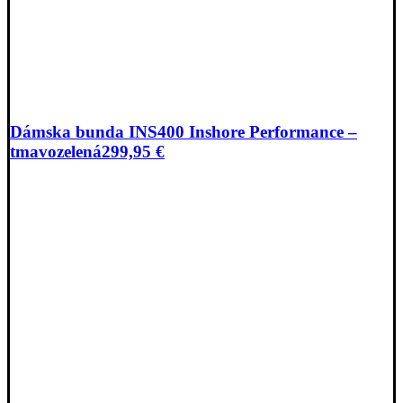
Dámska bunda INS400 Inshore Performance –
tmavozelená
299,95
€