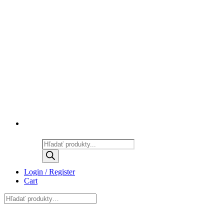
Products
search
Login / Register
Cart