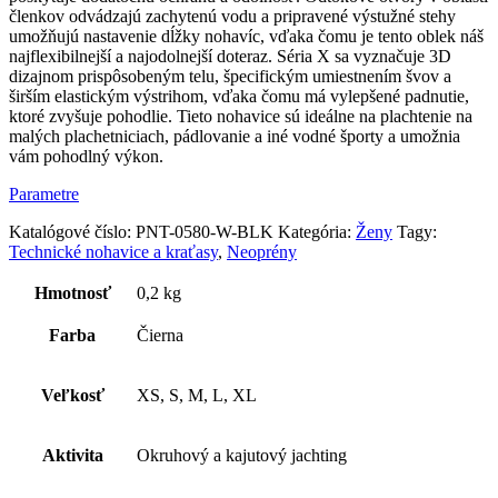
členkov odvádzajú zachytenú vodu a pripravené výstužné stehy
umožňujú nastavenie dĺžky nohavíc, vďaka čomu je tento oblek náš
najflexibilnejší a najodolnejší doteraz. Séria X sa vyznačuje 3D
dizajnom prispôsobeným telu, špecifickým umiestnením švov a
širším elastickým výstrihom, vďaka čomu má vylepšené padnutie,
ktoré zvyšuje pohodlie. Tieto nohavice sú ideálne na plachtenie na
malých plachetniciach, pádlovanie a iné vodné športy a umožnia
vám pohodlný výkon.
Parametre
Katalógové číslo:
PNT-0580-W-BLK
Kategória:
Ženy
Tagy:
Technické nohavice a kraťasy
,
Neoprény
Hmotnosť
0,2 kg
Farba
Čierna
Veľkosť
XS, S, M, L, XL
Aktivita
Okruhový a kajutový jachting