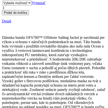
Vymazať
množstvo
Dámska
Pridať do košíka
bunda
OFS700
Detail
Offshore
Sailing
Jacket
Dámska bunda OFS700™ Offshore Sailing Jacket je navrhnutá pre
–
výkon a ochranu v náročných podmienkach na mori. Táto bunda
čierna
bola vyvinutá s použitím rovnakého dizajnu ako naša rada Ocean a
využíva 3-vrstvovú laminovanú konštrukciu s technológiou
mikroporéznej PU membrány, ktorá zaisťuje vynikajúcu
nepremokavosť a priedušnosť. S hodnotením 20K/20K zabraňuje
vnikaniu vlhkosti a zároveň umožňuje únik vnútornej pary, vďaka
čomu zostanete v suchu a pohodlí aj počas dlhých plavieb. Pohodlie
a praktickosť idú ruka v ruke s predĺženou dĺžkou tela,
zapínateľným lemom a členitým strihom pre ľahké vrstvenie.
Vysoký golier s fleecovou podšívkou, modulárna maska na tvár a
skladateľná kapucňa poskytujú ochranu na mieru proti vetru a
striekajúcej vode. Zosilnené sedacie panely zvyšujú odolnosť, zatiaľ
čo aerodynamické vrecká (vrátane dvoch nákladných vreciek a
nepremokavého vrecka na hrudi) vám poskytujú všetko, čo
potrebujete, presne tam, kde to potrebujete. Od víkendových
pretekárov po oddané posádky na mori, OFS700™ je bunda voľby,