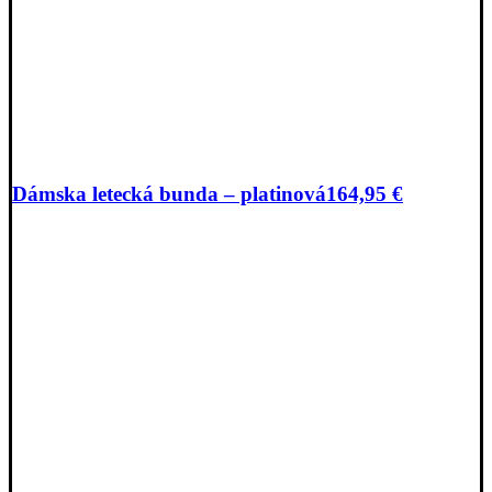
Dámska letecká bunda – platinová
164,95
€