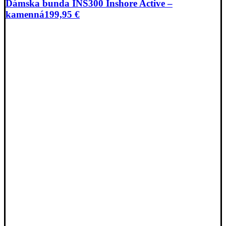
Dámska bunda INS300 Inshore Active –
kamenná
199,95
€