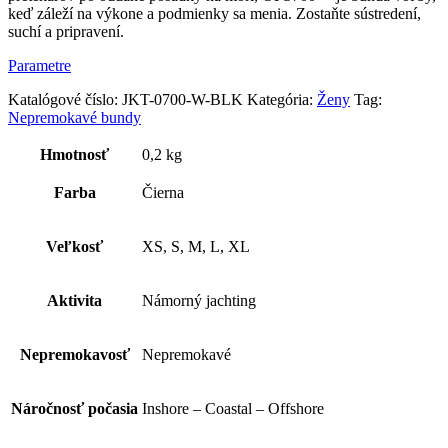
keď záleží na výkone a podmienky sa menia. Zostaňte sústredení,
suchí a pripravení.
Parametre
Katalógové číslo:
JKT-0700-W-BLK
Kategória:
Ženy
Tag:
Nepremokavé bundy
Hmotnosť
0,2 kg
Farba
Čierna
Veľkosť
XS, S, M, L, XL
Aktivita
Námorný jachting
Nepremokavosť
Nepremokavé
Náročnosť počasia
Inshore – Coastal – Offshore