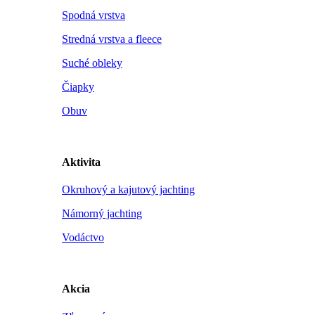
Spodná vrstva
Stredná vrstva a fleece
Suché obleky
Čiapky
Obuv
Aktivita
Okruhový a kajutový jachting
Námorný jachting
Vodáctvo
Akcia