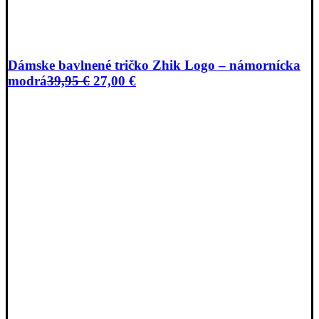
Dámske bavlnené tričko Zhik Logo – námornícka
Pôvodná
Aktuálna
modrá
39,95
€
27,00
€
cena
cena
bola:
je:
39,95 €.
27,00 €.