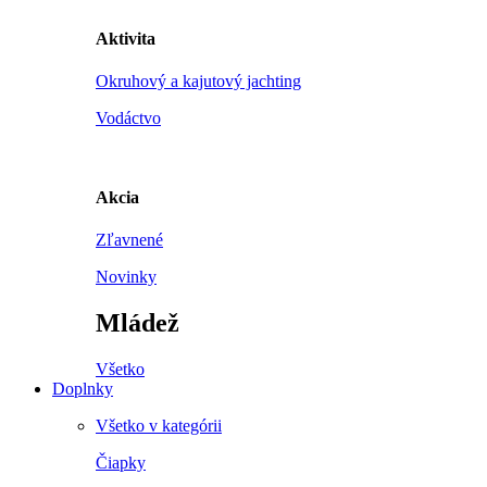
Aktivita
Okruhový a kajutový jachting
Vodáctvo
Akcia
Zľavnené
Novinky
Mládež
Všetko
Doplnky
Všetko v kategórii
Čiapky