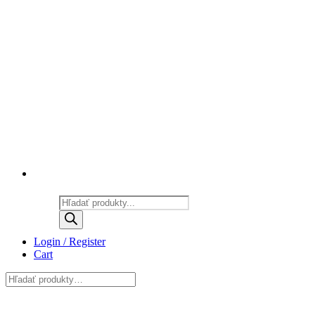
Products
search
Login / Register
Cart