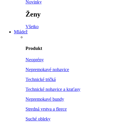
Novinky
Ženy
Všetko
Mládež
Produkt
Neoprény
Nepremokavé nohavice
Technické tričká
Technické nohavice a kraťasy
Nepremokavé bundy
Stredná vrstva a fleece
Suché obleky