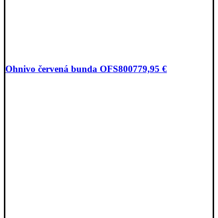
Ohnivo červená bunda OFS800
779,95
€