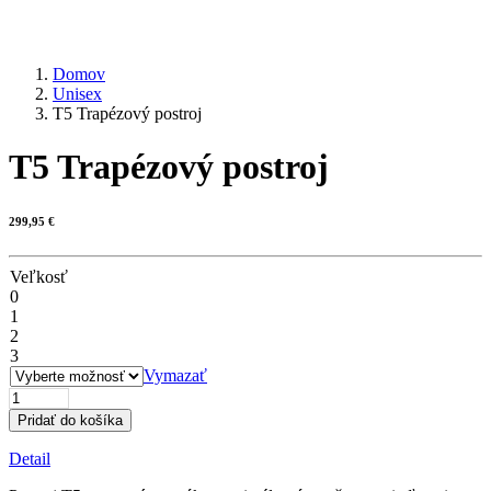
Domov
Unisex
T5 Trapézový postroj
T5 Trapézový postroj
299,95
€
Veľkosť
0
1
2
3
Vymazať
množstvo
T5
Pridať do košíka
Trapézový
postroj
Detail