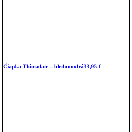
Čiapka Thinsulate – bledomodrá
33,95
€