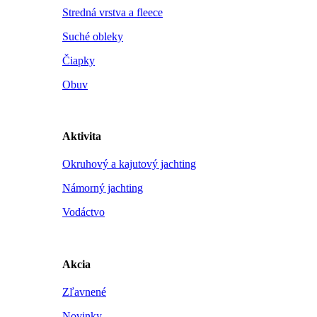
Stredná vrstva a fleece
Suché obleky
Čiapky
Obuv
Aktivita
Okruhový a kajutový jachting
Námorný jachting
Vodáctvo
Akcia
Zľavnené
Novinky