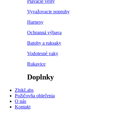
Plávacie vesty
Vyvažovacie popruhy
Harnesy
Ochranná výbava
Batohy a ruksaky
Vodotesné vaky
Rukavice
Doplnky
ZhikLabs
Požičovňa oblečenia
O nás
Kontakt