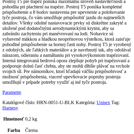
Postroj T5 pre trapéz ponúka maximálnu úroveň nastaviteľnosti a
pohodlia pri plachtení na trapéze. Postroj T5 ponúka kompletné
prispôsobenie a 8 bodov nastavenia pre upevnenie a polohovanie
tyče postroja, čo vám umožňuje prispôsobiť jazdu do najmenších
detailov. Všetky odolné nastavovacie prvky sú diskrétne zakryté a
uložené pod dodatočnými aerodynamickými krytmi, aby sa
zabránilo zachyteniu pri manévrovaní na lodi. Nohavice sú
vybavené mäkkou a hladkou neoprénovou výstelkou, ktorá zaisťuje
pohodlné prispôsobenie sa hornej časti nohy. Postroj T5 je vyrobený
z odolných, ale ľahkých materiálov a je navrhnutý tak, aby odolával
nárazom, odieraniu a namáhaniu pri vysokovýkonnom trapézovaní.
Interná integrovaná bedrová opora zlepšuje pohyb pri trapézovaní a
podporuje dolnú časť chrbta, aby ste mohli dlhšie plávať na vrchole
svojich síl. Pre námorníkov, ktorí hľadajú väčšiu prispôsobivosť a
možnosť prispôsobenia, viaceré upevňovacie popruhy postroja
umožňujú v prípade potreby využiť aj iné tyče postroja.
Parametre
Katalógové číslo:
HRN-0051-U-BLK
Kategória:
Unisex
Tag:
Harnesy
Hmotnosť
0,2 kg
Farba
Čierna