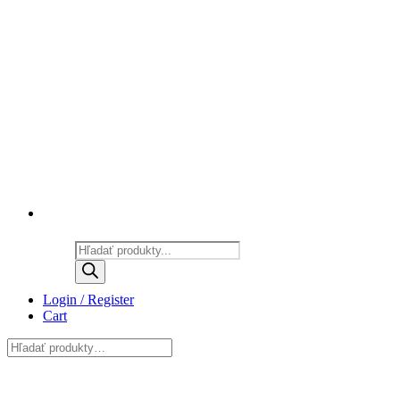
Products
search
Login / Register
Cart