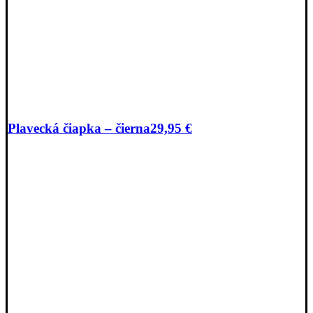
Plavecká čiapka – čierna
29,95
€