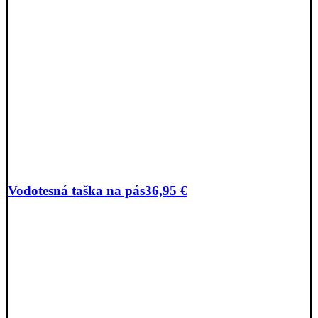
Vodotesná taška na pás
36,95
€