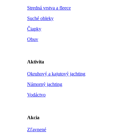
Stredná vrstva a fleece
Suché obleky
Čiapky
Obuv
Aktivita
Okruhový a kajutový jachting
Námorný jachting
Vodáctvo
Akcia
Zľavnené