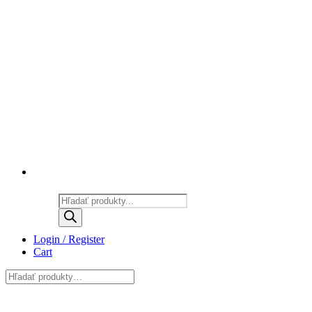
Products
search
Login / Register
Cart