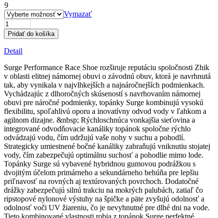
9
Vymazať
množstvo
Surge
Pridať do košíka
Performance
Race
Detail
Shoe
–
Surge Performance Race Shoe rozširuje reputáciu spoločnosti Zhik
biele
v oblasti elitnej námornej obuvi o závodnú obuv, ktorá je navrhnutá
tak, aby vynikala v najvlhkejších a najnáročnejších podmienkach.
Vychádzajúc z dlhoročných skúseností s navrhovaním námornej
obuvi pre náročné podmienky, topánky Surge kombinujú vysokú
flexibilitu, spoľahlivú oporu a inovatívny odvod vody v ľahkom a
agilnom dizajne. &nbsp; Rýchloschnúca vonkajšia sieťovina a
integrované odvodňovacie kanáliky topánok spoločne rýchlo
odvádzajú vodu, čím udržujú vaše nohy v suchu a pohodlí.
Strategicky umiestnené bočné kanáliky zabraňujú vniknutiu stojatej
vody, čím zabezpečujú optimálnu suchosť a pohodlie mimo lode.
Topánky Surge sú vybavené hybridnou gumovou podrážkou s
dvojitým účelom primárneho a sekundárneho behúňa pre lepšiu
priľnavosť na rovných aj textúrovaných povrchoch. Dodatočné
drážky zabezpečujú silnú trakciu na mokrých palubách, zatiaľ čo
ripstopové nylonové výstuhy na špičke a päte zvyšujú odolnosť a
odolnosť voči UV žiareniu, čo je nevyhnutné pre dlhé dni na vode.
Tieto kombinované vlastnosti robia z topánok Surge perfektné