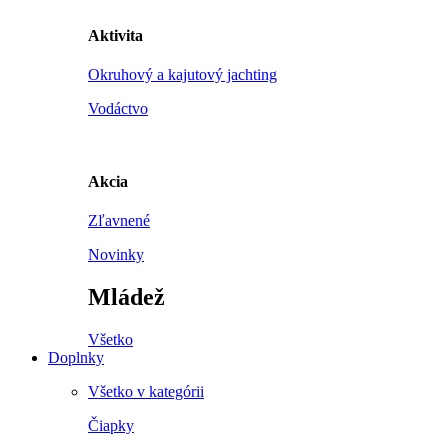
Aktivita
Okruhový a kajutový jachting
Vodáctvo
Akcia
Zľavnené
Novinky
Mládež
Všetko
Doplnky
Všetko v kategórii
Čiapky