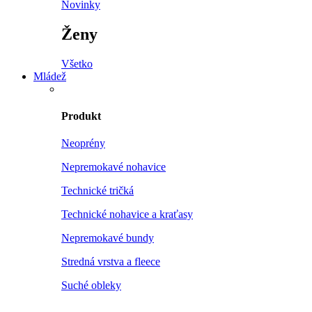
Novinky
Ženy
Všetko
Mládež
Produkt
Neoprény
Nepremokavé nohavice
Technické tričká
Technické nohavice a kraťasy
Nepremokavé bundy
Stredná vrstva a fleece
Suché obleky