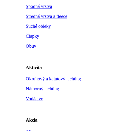
Spodná vrstva
Stredná vrstva a fleece
Suché obleky
Čiapky
Obuv
Aktivita
Okruhový a kajutový jachting
Námorný jachting
Vodáctvo
Akcia