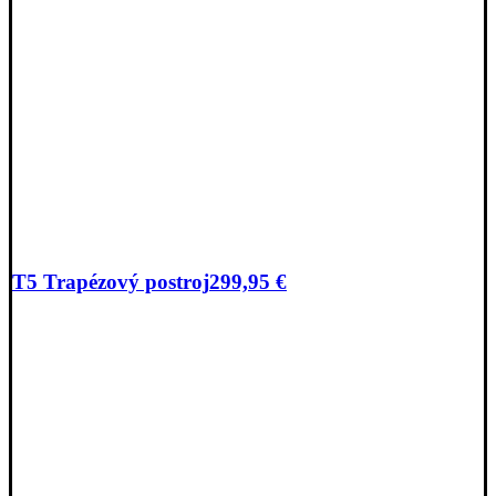
T5 Trapézový postroj
299,95
€