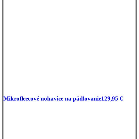
Mikrofleecové nohavice na pádlovanie
129,95
€