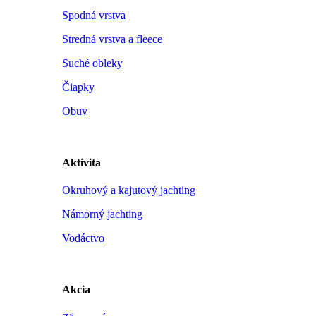
Spodná vrstva
Stredná vrstva a fleece
Suché obleky
Čiapky
Obuv
Aktivita
Okruhový a kajutový jachting
Námorný jachting
Vodáctvo
Akcia