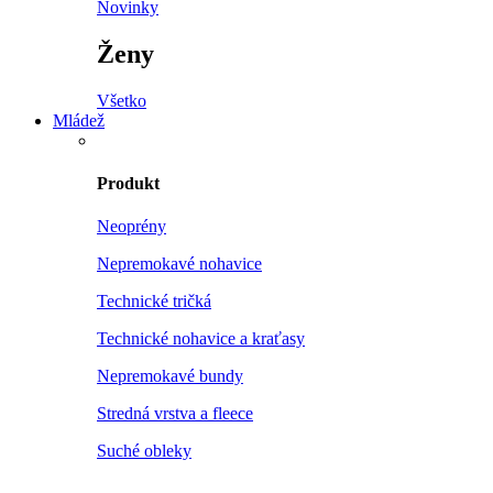
Novinky
Ženy
Všetko
Mládež
Produkt
Neoprény
Nepremokavé nohavice
Technické tričká
Technické nohavice a kraťasy
Nepremokavé bundy
Stredná vrstva a fleece
Suché obleky