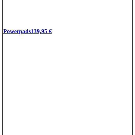
Powerpads
139,95
€