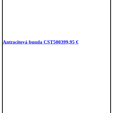
Antracitová bunda CST500
399,95
€