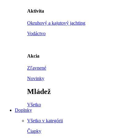
Aktivita
Okruhový a kajutový jachting
Vodáctvo
Akcia
Zľavnené
Novinky
Mládež
Všetko
Doplnky
Všetko v kategórii
Čiapky