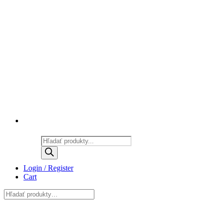
Products
search
Login / Register
Cart