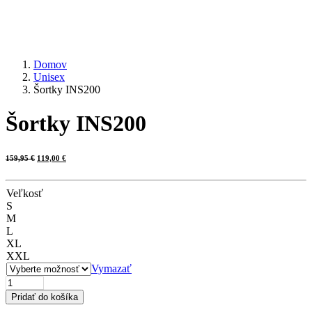
Domov
Unisex
Šortky INS200
Šortky INS200
Pôvodná
Aktuálna
159,95
€
119,00
€
cena
cena
bola:
je:
159,95 €.
119,00 €.
Veľkosť
S
M
L
XL
XXL
Vymazať
množstvo
Šortky
Pridať do košíka
INS200