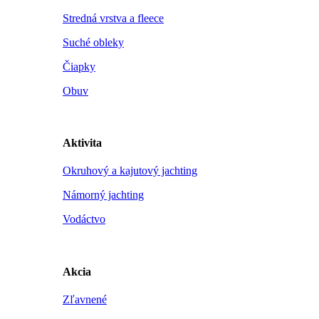
Stredná vrstva a fleece
Suché obleky
Čiapky
Obuv
Aktivita
Okruhový a kajutový jachting
Námorný jachting
Vodáctvo
Akcia
Zľavnené