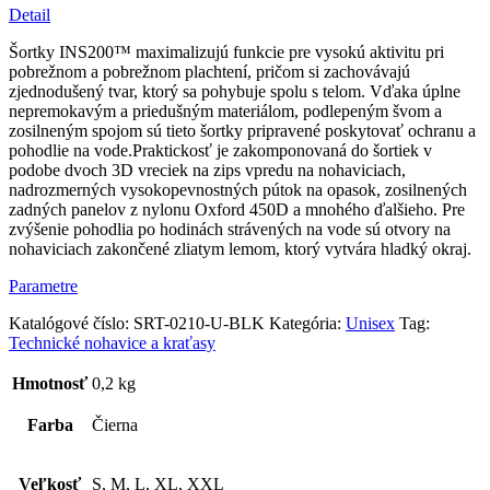
Detail
Šortky INS200™ maximalizujú funkcie pre vysokú aktivitu pri
pobrežnom a pobrežnom plachtení, pričom si zachovávajú
zjednodušený tvar, ktorý sa pohybuje spolu s telom. Vďaka úplne
nepremokavým a priedušným materiálom, podlepeným švom a
zosilneným spojom sú tieto šortky pripravené poskytovať ochranu a
pohodlie na vode.Praktickosť je zakomponovaná do šortiek v
podobe dvoch 3D vreciek na zips vpredu na nohaviciach,
nadrozmerných vysokopevnostných pútok na opasok, zosilnených
zadných panelov z nylonu Oxford 450D a mnohého ďalšieho. Pre
zvýšenie pohodlia po hodinách strávených na vode sú otvory na
nohaviciach zakončené zliatym lemom, ktorý vytvára hladký okraj.
Parametre
Katalógové číslo:
SRT-0210-U-BLK
Kategória:
Unisex
Tag:
Technické nohavice a kraťasy
Hmotnosť
0,2 kg
Farba
Čierna
Veľkosť
S, M, L, XL, XXL