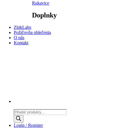
Rukavice
Doplnky
ZhikLabs
Požičovňa oblečenia
O nás
Kontakt
Products
search
Login / Register