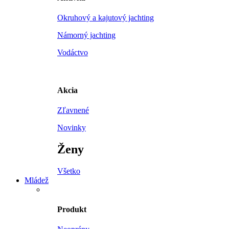
Okruhový a kajutový jachting
Námorný jachting
Vodáctvo
Akcia
Zľavnené
Novinky
Ženy
Všetko
Mládež
Produkt