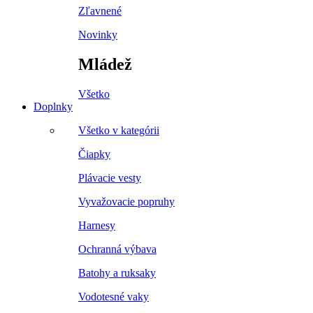
Zľavnené
Novinky
Mládež
Všetko
Doplnky
Všetko v kategórii
Čiapky
Plávacie vesty
Vyvažovacie popruhy
Harnesy
Ochranná výbava
Batohy a ruksaky
Vodotesné vaky