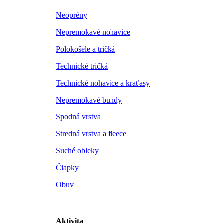
Neoprény
Nepremokavé nohavice
Polokošele a tričká
Technické tričká
Technické nohavice a kraťasy
Nepremokavé bundy
Spodná vrstva
Stredná vrstva a fleece
Suché obleky
Čiapky
Obuv
Aktivita