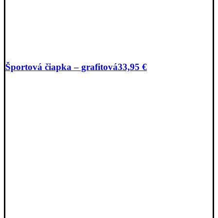
Športová čiapka – grafitová
33,95
€