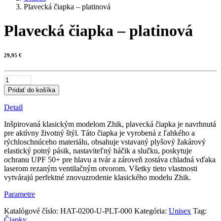
Plavecká čiapka – platinová
Plavecká čiapka – platinová
29,95
€
množstvo
Plavecká
Pridať do košíka
čiapka
–
Detail
platinová
Inšpirovaná klasickým modelom Zhik, plavecká čiapka je navrhnutá
pre aktívny životný štýl. Táto čiapka je vyrobená z ľahkého a
rýchloschnúceho materiálu, obsahuje vstavaný plyšový žakárový
elastický potný pásik, nastaviteľný háčik a slučku, poskytuje
ochranu UPF 50+ pre hlavu a tvár a zároveň zostáva chladná vďaka
laserom rezaným ventilačným otvorom. Všetky tieto vlastnosti
vytvárajú perfektné znovuzrodenie klasického modelu Zhik.
Parametre
Katalógové číslo:
HAT-0200-U-PLT-000
Kategória:
Unisex
Tag:
Čiapky