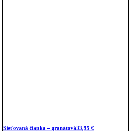
Sieťovaná čiapka – granátová
33,95
€