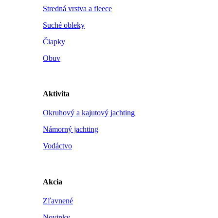
Stredná vrstva a fleece
Suché obleky
Čiapky
Obuv
Aktivita
Okruhový a kajutový jachting
Námorný jachting
Vodáctvo
Akcia
Zľavnené
Novinky