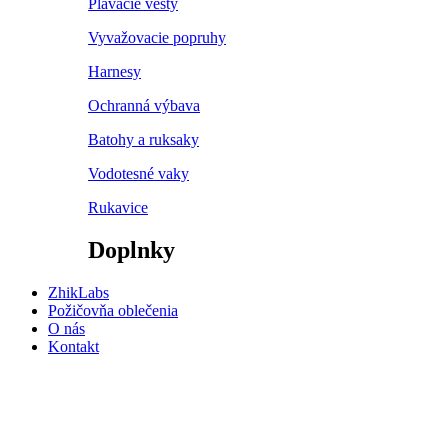
Plávacie vesty
Vyvažovacie popruhy
Harnesy
Ochranná výbava
Batohy a ruksaky
Vodotesné vaky
Rukavice
Doplnky
ZhikLabs
Požičovňa oblečenia
O nás
Kontakt