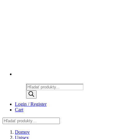
Products
search
Login / Register
Cart
Domov
Unisex