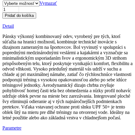
Vymazať
množstvo
Pánsky
Pridať do košíka
výkonný
kombinovaný
Detail
oblek
–
Pánsky výkonný kombinovaný odev, vyrobený pre tých, ktorí
čierny
súťažia na hranici možností, kombinuje technické inovácie s
dizajnom zameraným na športovcov. Bol vyvinutý v spolupráci s
poprednými medzinárodnými veslármi a kajakármi a vyznačuje sa
minimalistickým usporiadaním švov a ergonomickým 3D strihom
prispôsobeným telu, ktorý poskytuje vynikajúci komfort, flexibilitu a
odvod vlhkosti. Vysoko priedušný materiál vás udrží v suchu a
chlade aj pri maximálnej námahe, zatiaľ čo rýchloschnúce vlastnosti
podporujú tréning s vysokou opakovanosťou alebo po sebe idúce
tréningové jednotky. Aerodynamický dizajn chrbta zvyšuje
pohyblivosť hornej časti tela bez obmedzenia a nízky profil nohavíc
udržuje oblek pevne na mieste bez zarezávania. Integrované ploché
švy eliminujú odieranie aj v tých najnáročnejších podmienkach
pretekov. Vďaka vstavanej ochrane proti slnku UPF 50+ je tento
oblek šitý na mieru pre dlhé tréningy na otvorenej vode. Ideálny na
letné použitie alebo ako základná vrstva v chladnejšom počasí.
Parametre