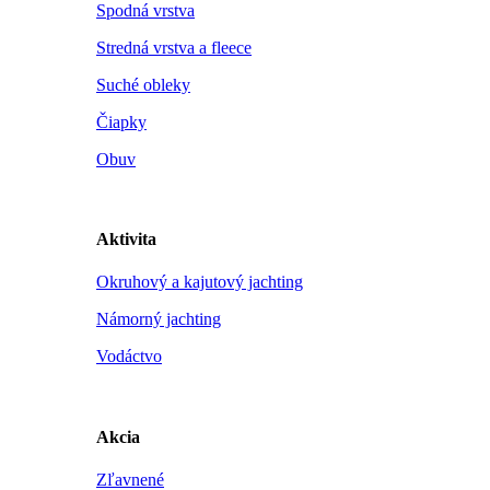
Spodná vrstva
Stredná vrstva a fleece
Suché obleky
Čiapky
Obuv
Aktivita
Okruhový a kajutový jachting
Námorný jachting
Vodáctvo
Akcia
Zľavnené