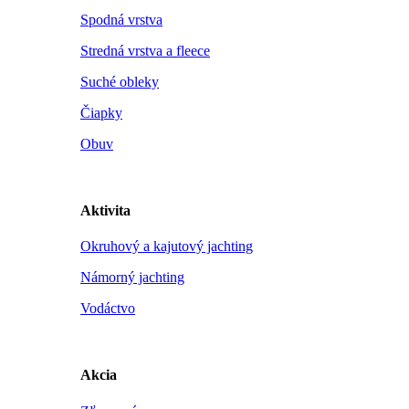
Spodná vrstva
Stredná vrstva a fleece
Suché obleky
Čiapky
Obuv
Aktivita
Okruhový a kajutový jachting
Námorný jachting
Vodáctvo
Akcia