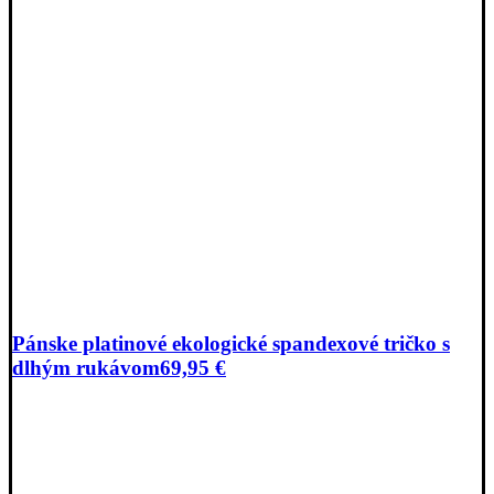
Pánske platinové ekologické spandexové tričko s
dlhým rukávom
69,95
€