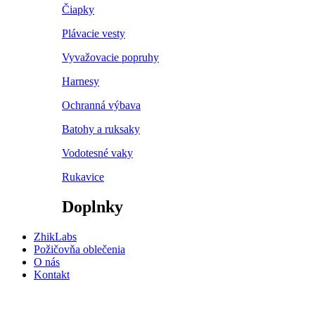
Čiapky
Plávacie vesty
Vyvažovacie popruhy
Harnesy
Ochranná výbava
Batohy a ruksaky
Vodotesné vaky
Rukavice
Doplnky
ZhikLabs
Požičovňa oblečenia
O nás
Kontakt