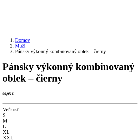
Domov
Muži
Pánsky výkonný kombinovaný oblek – čierny
Pánsky výkonný kombinovaný
oblek – čierny
99,95
€
Veľkosť
S
M
L
XL
XXL