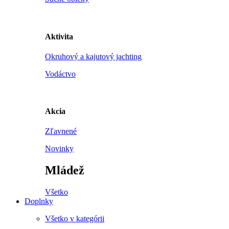
Aktivita
Okruhový a kajutový jachting
Vodáctvo
Akcia
Zľavnené
Novinky
Mládež
Všetko
Doplnky
Všetko v kategórii