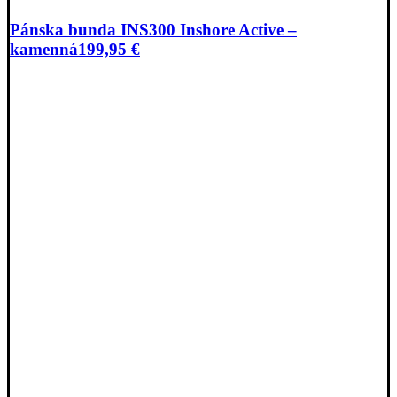
Pánska bunda INS300 Inshore Active –
kamenná
199,95
€