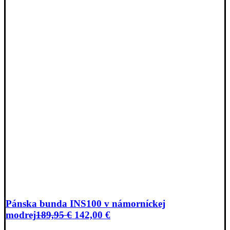
Pánska bunda INS100 v námorníckej
Pôvodná
Aktuálna
modrej
189,95
€
142,00
€
cena
cena