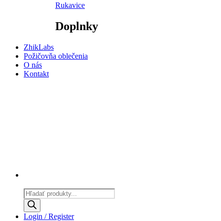
Rukavice
Doplnky
ZhikLabs
Požičovňa oblečenia
O nás
Kontakt
Products
search
Login / Register