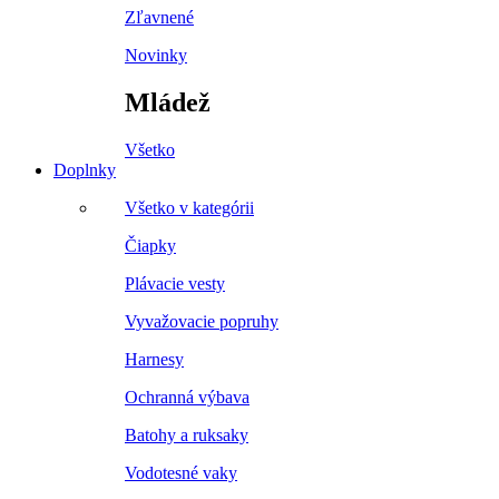
Zľavnené
Novinky
Mládež
Všetko
Doplnky
Všetko v kategórii
Čiapky
Plávacie vesty
Vyvažovacie popruhy
Harnesy
Ochranná výbava
Batohy a ruksaky
Vodotesné vaky