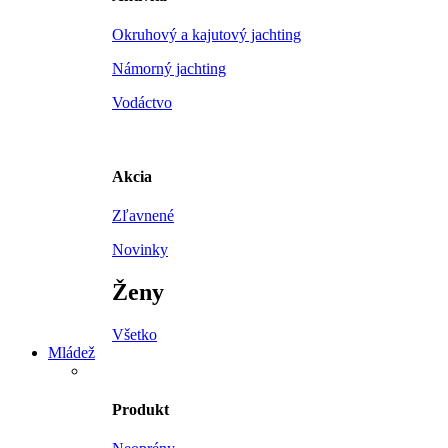
Okruhový a kajutový jachting
Námorný jachting
Vodáctvo
Akcia
Zľavnené
Novinky
Ženy
Všetko
Mládež
Produkt