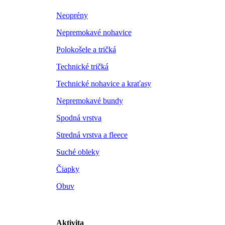
Neoprény
Nepremokavé nohavice
Polokošele a tričká
Technické tričká
Technické nohavice a kraťasy
Nepremokavé bundy
Spodná vrstva
Stredná vrstva a fleece
Suché obleky
Čiapky
Obuv
Aktivita