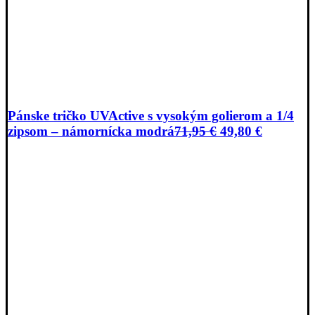
Pánske tričko UVActive s vysokým golierom a 1/4
Pôvodná
Aktuáln
zipsom – námornícka modrá
71,95
€
49,80
€
cena
cena
bola:
je:
71,95 €.
49,80 €.