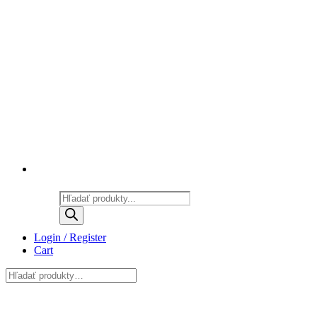
Products
search
Login / Register
Cart