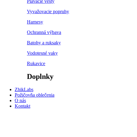
Plávacie vesty
Vyvažovacie popruhy
Harnesy
Ochranná výbava
Batohy a ruksaky
Vodotesné vaky
Rukavice
Doplnky
ZhikLabs
Požičovňa oblečenia
O nás
Kontakt