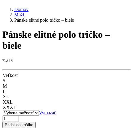
Domov
Muži
Pánske elitné polo tričko – biele
Pánske elitné polo tričko –
biele
71,95
€
Veľkosť
S
M
L
XL
XXL
XXXL
Vymazať
množstvo
Pánske
Pridať do košíka
elitné