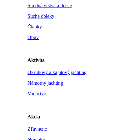
Stredná vrstva a fleece
Suché obleky
Čiapky
Obuv
Aktivita
Okruhový a kajutový jachting
Námorný jachting
Vodáctvo
Akcia
Zľavnené
Novinky