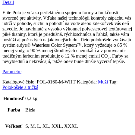
polo
Detail
tričko
–
Elite Polo je vďaka perfektnému spojeniu formy a funkčnosti
biele
stvorené pre aktivity. Vďaka našej technológii kontroly zápachu vás
udrží v pohode, suchu a pohodlí na vode alebo kdekoľvek vás deň
zavedie. Je navrhnuté z vysoko výkonnej polyesterovej textúrovanej
piké tkaniny, ktorá je priedušná, rýchloschnúca a ľahká, takže vám
poslúži aj počas tých najaktívnejších dní.Tieto polokošele využívajú
systém e.dye® Waterless Color System™, ktorý vyžaduje o 85 %
menej vody, o 90 % menej škodlivých chemikálií a v porovnaní s
tradičným farbením produkuje o 12 % menej emisií CO₂. Farby sa
nevyblednú a nekrvácajú, takže odev bude dlhšie vyzerať lepšie.
Parametre
Katalógové číslo:
POL-0160-M-WHT
Kategória:
Muži
Tag:
Polokošele a tričká
Hmotnosť
0,2 kg
Farba
Biela
Veľkosť
S, M, L, XL, XXL, XXXL