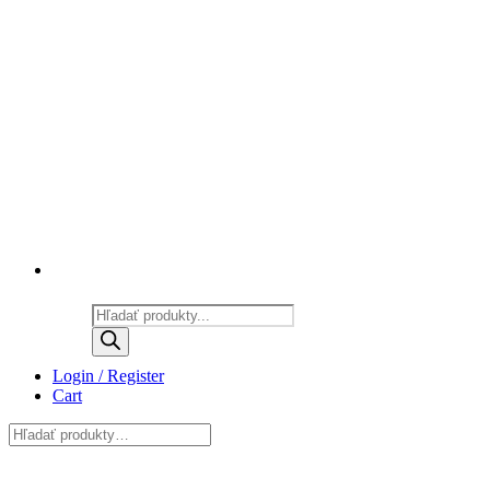
Products
search
Login / Register
Cart