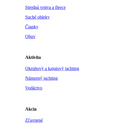
Stredná vrstva a fleece
Suché obleky
Čiapky
Obuv
Aktivita
Okruhový a kajutový jachting
Námorný jachting
Vodáctvo
Akcia
Zľavnené