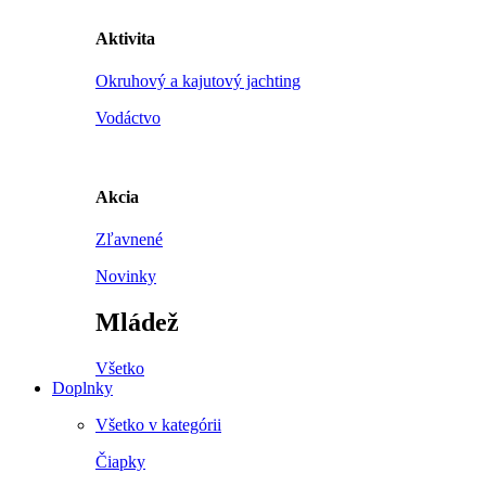
Aktivita
Okruhový a kajutový jachting
Vodáctvo
Akcia
Zľavnené
Novinky
Mládež
Všetko
Doplnky
Všetko v kategórii
Čiapky