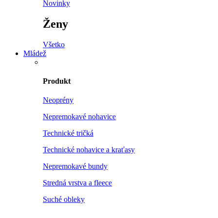
Novinky
Ženy
Všetko
Mládež
Produkt
Neoprény
Nepremokavé nohavice
Technické tričká
Technické nohavice a kraťasy
Nepremokavé bundy
Stredná vrstva a fleece
Suché obleky