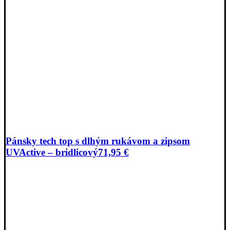
Pánsky tech top s dlhým rukávom a zipsom
UVActive – bridlicový
71,95
€