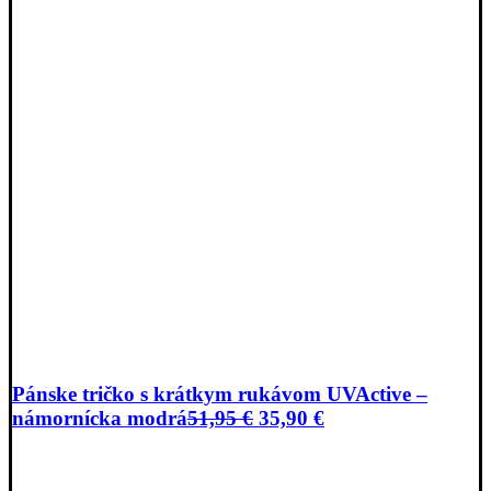
Pánske tričko s krátkym rukávom UVActive –
Pôvodná
Aktuálna
námornícka modrá
51,95
€
35,90
€
cena
cena
bola:
je:
51,95 €.
35,90 €.