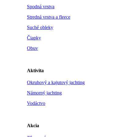
Spodná vrstva
Stredná vrstva a fleece
Suché obleky
Čiapky
Obuv
Aktivita
Okruhový a kajutový jachting
Námorný jachting
Vodáctvo
Akcia