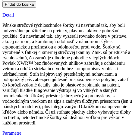
Pánske
Pridať do košíka
čierne
šortky
Detail
Pánske strečové rýchloschnúce šortky sú navrhnuté tak, aby boli
univerzálne použiteľné na preteky, plavbu a aktívne pobrežné
použitie. Sú navrhnuté tak, aby vyzerali rovnako dobre v prístave,
ako aj na mori, a kombinujú odolnosť v námornom štýle s
ergonomickou pružnosťou a odolnosťou proti vode. Šortky sú
vyrobené z ľahkej 4-smernej strečovej tkaniny Zhik, sú priedušné a
rýchlo schnú, čo zaručuje dlhodobé pohodlie v teplých dňoch.
Povlak XWR™ bez fluórovaných uhlíkov zabraňuje ochladeniu
vetrom a odráža striekajúcu vodu bez kompromisov v oblasti
udržateľnosti. Strih inšpirovaný pretekárskymi nohavicami a
polopružný pás zabezpečujú tesné prispôsobenie sa pohybu, zatiaľ
čo koróziivzdorné detaily, ako je plastové zapínanie na patent,
zaručujú hladké fungovanie výstroja aj vo vlhkých a slaných
podmienkach. Úložný priestor je bezpečný a premyslený, s
vodoodolným vreckom na zips a zadným úložným priestorom (len u
pánskych modelov), plus integrovaným D-krúžkom na upevnenie
kľúčov alebo náradia. Či už striháte plachty alebo vybavujete úlohy
na brehu, tieto technické šortky sú ideálnou voľbou pre výkon v
každom prostredí.
Parametre