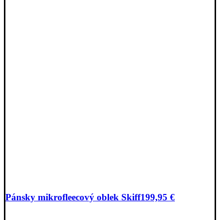
Pánsky mikrofleecový oblek Skiff
199,95
€