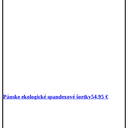
Pánske ekologické spandexové šortky
54,95
€