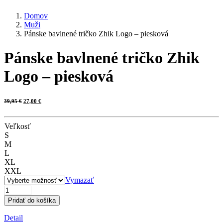
Domov
Muži
Pánske bavlnené tričko Zhik Logo – piesková
Pánske bavlnené tričko Zhik
Logo – piesková
Pôvodná
Aktuálna
39,95
€
27,00
€
cena
cena
bola:
je:
39,95 €.
27,00 €.
Veľkosť
S
M
L
XL
XXL
Vymazať
množstvo
Pánske
Pridať do košíka
bavlnené
tričko
Detail