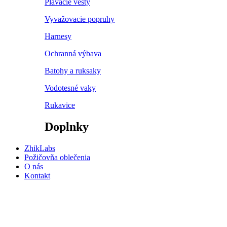
Plávacie vesty
Vyvažovacie popruhy
Harnesy
Ochranná výbava
Batohy a ruksaky
Vodotesné vaky
Rukavice
Doplnky
ZhikLabs
Požičovňa oblečenia
O nás
Kontakt