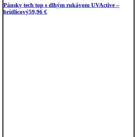
Pánsky tech top s dlhým rukávom UVActive –
bridlicový
59,96
€