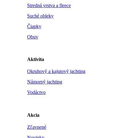
Stredná vrstva a fleece
Suché obleky
Čiapky
Obuv
Aktivita
Okruhový a kajutový jachting
Námorný jachting
Vodáctvo
Akcia
Zľavnené
Novinky