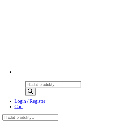
Products
search
Login / Register
Cart