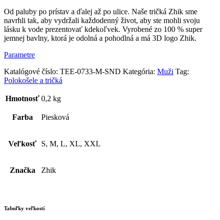
Zhik
Logo
Od paluby po prístav a ďalej až po ulice. Naše tričká Zhik sme
–
navrhli tak, aby vydržali každodenný život, aby ste mohli svoju
piesková
lásku k vode prezentovať kdekoľvek. Vyrobené zo 100 % super
jemnej bavlny, ktorá je odolná a pohodlná a má 3D logo Zhik.
Parametre
Katalógové číslo:
TEE-0733-M-SND
Kategória:
Muži
Tag:
Polokošele a tričká
Hmotnosť
0,2 kg
Farba
Piesková
Veľkosť
S, M, L, XL, XXL
Značka
Zhik
Tabuľky veľkostí