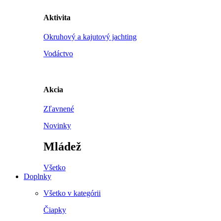
Aktivita
Okruhový a kajutový jachting
Vodáctvo
Akcia
Zľavnené
Novinky
Mládež
Všetko
Doplnky
Všetko v kategórii
Čiapky