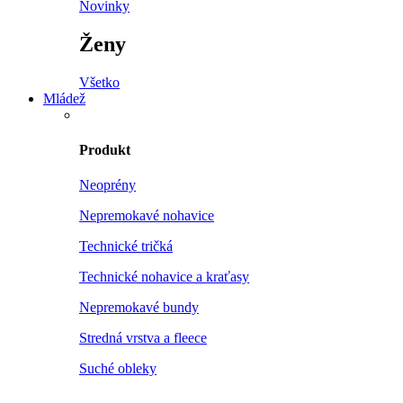
Novinky
Ženy
Všetko
Mládež
Produkt
Neoprény
Nepremokavé nohavice
Technické tričká
Technické nohavice a kraťasy
Nepremokavé bundy
Stredná vrstva a fleece
Suché obleky