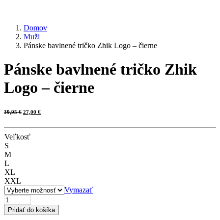
Domov
Muži
Pánske bavlnené tričko Zhik Logo – čierne
Pánske bavlnené tričko Zhik
Logo – čierne
Pôvodná
Aktuálna
39,95
€
27,00
€
cena
cena
bola:
je:
39,95 €.
27,00 €.
Veľkosť
S
M
L
XL
XXL
Vymazať
množstvo
Pánske
Pridať do košíka
bavlnené