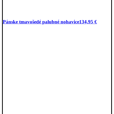
Pánske tmavošedé palubné nohavice
134,95
€