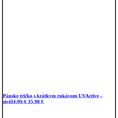
Pánske tričko s krátkym rukávom UVActive –
Pôvodná
Aktuálna
sivé
51,95
€
35,90
€
cena
cena
bola:
je: