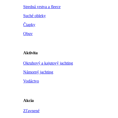
Stredná vrstva a fleece
Suché obleky
Čiapky
Obuv
Aktivita
Okruhový a kajutový jachting
Námorný jachting
Vodáctvo
Akcia
Zľavnené