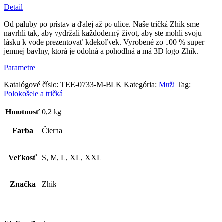
tričko
Detail
Zhik
Logo
Od paluby po prístav a ďalej až po ulice. Naše tričká Zhik sme
–
navrhli tak, aby vydržali každodenný život, aby ste mohli svoju
čierne
lásku k vode prezentovať kdekoľvek. Vyrobené zo 100 % super
jemnej bavlny, ktorá je odolná a pohodlná a má 3D logo Zhik.
Parametre
Katalógové číslo:
TEE-0733-M-BLK
Kategória:
Muži
Tag:
Polokošele a tričká
Hmotnosť
0,2 kg
Farba
Čierna
Veľkosť
S, M, L, XL, XXL
Značka
Zhik