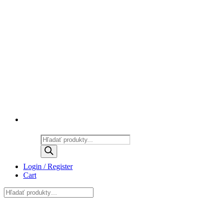
Products
search
Login / Register
Cart