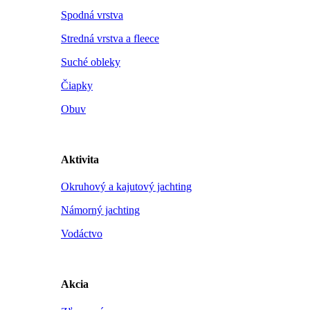
Spodná vrstva
Stredná vrstva a fleece
Suché obleky
Čiapky
Obuv
Aktivita
Okruhový a kajutový jachting
Námorný jachting
Vodáctvo
Akcia