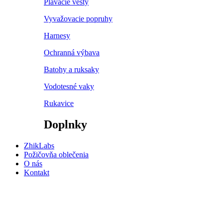
Plávacie vesty
Vyvažovacie popruhy
Harnesy
Ochranná výbava
Batohy a ruksaky
Vodotesné vaky
Rukavice
Doplnky
ZhikLabs
Požičovňa oblečenia
O nás
Kontakt