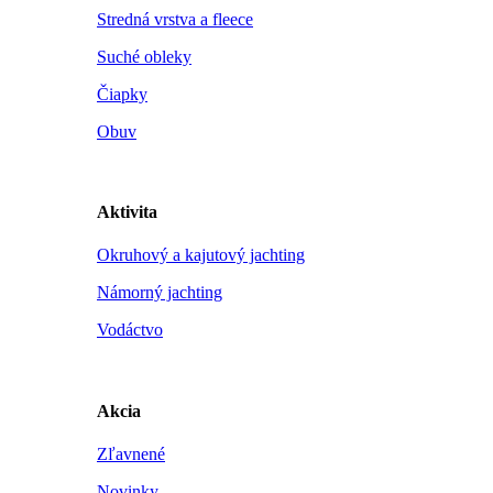
Stredná vrstva a fleece
Suché obleky
Čiapky
Obuv
Aktivita
Okruhový a kajutový jachting
Námorný jachting
Vodáctvo
Akcia
Zľavnené
Novinky