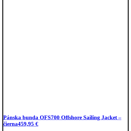
Pánska bunda OFS700 Offshore Sailing Jacket –
čierna
459,95
€