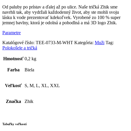
Zhik
Logo
Od paluby po prístav a ďalej až po ulice. Naše tričká Zhik sme
–
navrhli tak, aby vydržali každodenný život, aby ste mohli svoju
biele
lásku k vode prezentovať kdekoľvek. Vyrobené zo 100 % super
jemnej bavlny, ktorá je odolná a pohodlná a má 3D logo Zhik.
Parametre
Katalógové číslo:
TEE-0733-M-WHT
Kategória:
Muži
Tag:
Polokošele a tričká
Hmotnosť
0,2 kg
Farba
Biela
Veľkosť
S, M, L, XL, XXL
Značka
Zhik
Tabuľky veľkostí