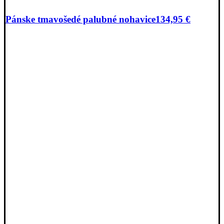
Pánske tmavošedé palubné nohavice
134,95
€