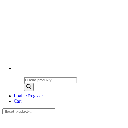
Products
search
Login / Register
Cart