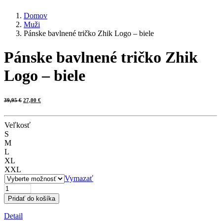
Domov
Muži
Pánske bavlnené tričko Zhik Logo – biele
Pánske bavlnené tričko Zhik
Logo – biele
Pôvodná
Aktuálna
39,95
€
27,00
€
cena
cena
bola:
je:
39,95 €.
27,00 €.
Veľkosť
S
M
L
XL
XXL
Vymazať
množstvo
Pánske
Pridať do košíka
bavlnené
tričko
Detail