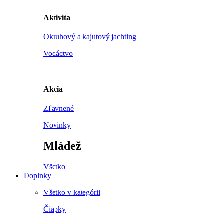
Aktivita
Okruhový a kajutový jachting
Vodáctvo
Akcia
Zľavnené
Novinky
Mládež
Všetko
Doplnky
Všetko v kategórii
Čiapky