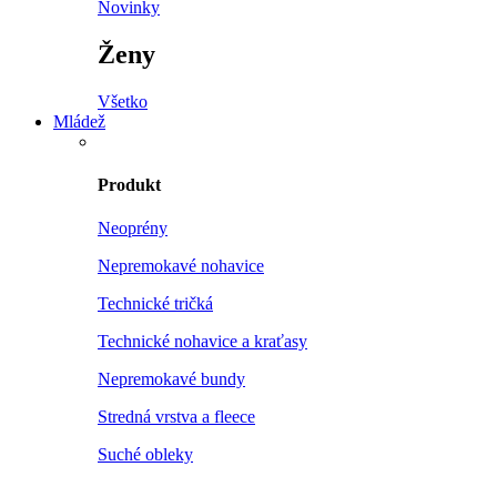
Novinky
Ženy
Všetko
Mládež
Produkt
Neoprény
Nepremokavé nohavice
Technické tričká
Technické nohavice a kraťasy
Nepremokavé bundy
Stredná vrstva a fleece
Suché obleky