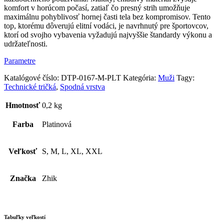
komfort v horúcom počasí, zatiaľ čo presný strih umožňuje
maximálnu pohyblivosť hornej časti tela bez kompromisov. Tento
top, ktorému dôverujú elitní vodáci, je navrhnutý pre športovcov,
ktorí od svojho vybavenia vyžadujú najvyššie štandardy výkonu a
udržateľnosti.
Parametre
Katalógové číslo:
DTP-0167-M-PLT
Kategória:
Muži
Tagy:
Technické tričká
,
Spodná vrstva
Hmotnosť
0,2 kg
Farba
Platinová
Veľkosť
S, M, L, XL, XXL
Značka
Zhik
Tabuľky veľkostí