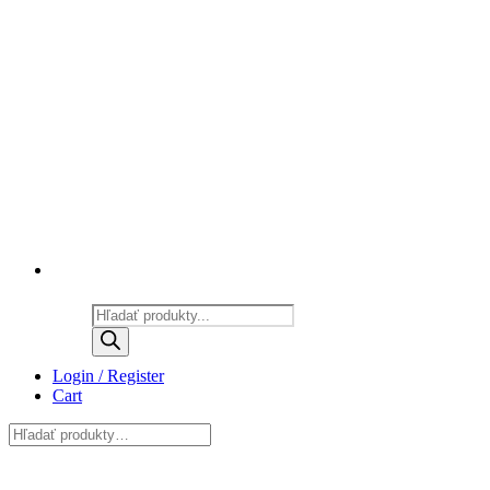
Products
search
Login / Register
Cart