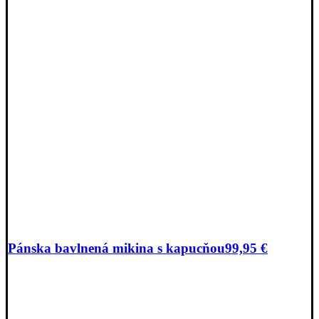
Pánska bavlnená mikina s kapucňou
99,95
€