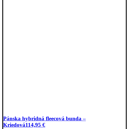
Pánska hybridná fleecová bunda –
Kriedová
114,95
€