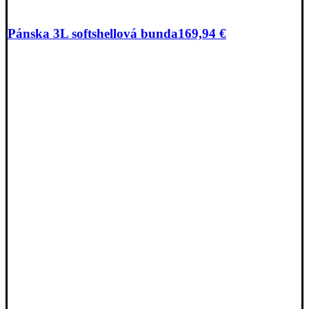
Pánska 3L softshellová bunda
169,94
€