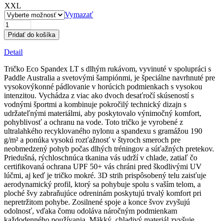
XXL
Vymazať
množstvo
Pánska
Pridať do košíka
základná
vrstva
Detail
Eco
Spandex
Tričko Eco Spandex LT s dlhým rukávom, vyvinuté v spolupráci s
LT
Paddle Australia a svetovými šampiónmi, je špeciálne navrhnuté pre
s
vysokovýkonné pádlovanie v horúcich podmienkach s vysokou
krátkym
intenzitou. Vychádza z viac ako dvoch desaťročí skúseností s
rukávom
vodnými športmi a kombinuje pokročilý technický dizajn s
–
udržateľnými materiálmi, aby poskytovalo výnimočný komfort,
platinová
pohyblivosť a ochranu na vode. Toto tričko je vyrobené z
ultralahkého recyklovaného nylonu a spandexu s gramážou 190
g/m² a ponúka vysokú rozťažnosť v štyroch smeroch pre
neobmedzený pohyb počas dlhých tréningov a súťažných pretekov.
Priedušná, rýchloschnúca tkanina vás udrží v chlade, zatiaľ čo
certifikovaná ochrana UPF 50+ vás chráni pred škodlivými UV
lúčmi, aj keď je tričko mokré. 3D strih prispôsobený telu zaisťuje
aerodynamický profil, ktorý sa pohybuje spolu s vaším telom, a
ploché švy zabraňujúce odreninám poskytujú trvalý komfort pri
nepretržitom pohybe. Zosilnené spoje a konce švov zvyšujú
odolnosť, vďaka čomu odoláva náročným podmienkam
každodenného používania. Mäkký, chladivý materiál zvyšuje