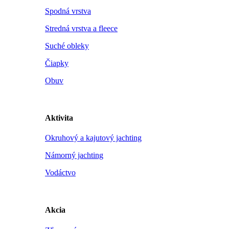
Spodná vrstva
Stredná vrstva a fleece
Suché obleky
Čiapky
Obuv
Aktivita
Okruhový a kajutový jachting
Námorný jachting
Vodáctvo
Akcia