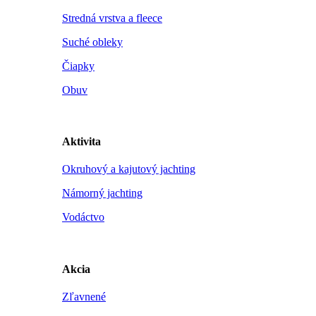
Stredná vrstva a fleece
Suché obleky
Čiapky
Obuv
Aktivita
Okruhový a kajutový jachting
Námorný jachting
Vodáctvo
Akcia
Zľavnené