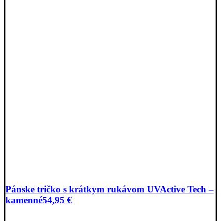
Pánske tričko s krátkym rukávom UVActive Tech –
kamenné
54,95
€