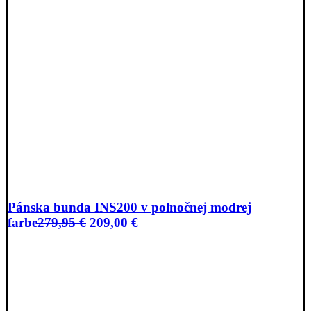
Pánska bunda INS200 v polnočnej modrej
Pôvodná
Aktuálna
farbe
279,95
€
209,00
€
cena
cena
bola:
je:
279,95 €.
209,00 €.