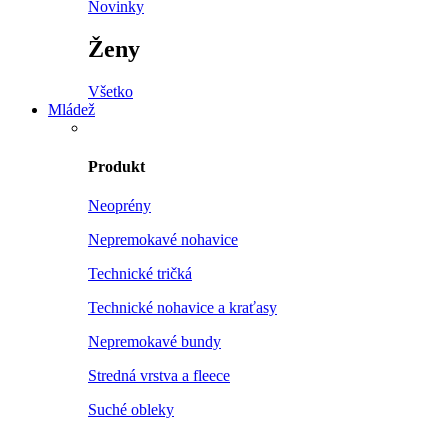
Novinky
Ženy
Všetko
Mládež
Produkt
Neoprény
Nepremokavé nohavice
Technické tričká
Technické nohavice a kraťasy
Nepremokavé bundy
Stredná vrstva a fleece
Suché obleky