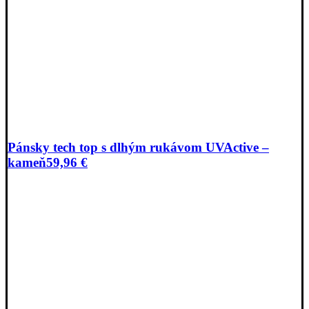
Pánsky tech top s dlhým rukávom UVActive –
kameň
59,96
€