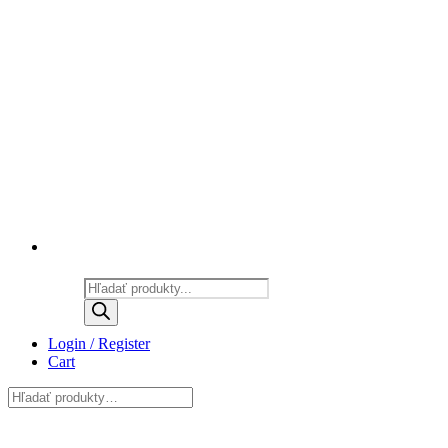
Products
search
Login / Register
Cart