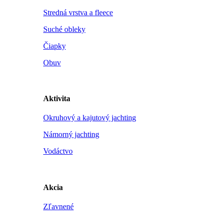
Stredná vrstva a fleece
Suché obleky
Čiapky
Obuv
Aktivita
Okruhový a kajutový jachting
Námorný jachting
Vodáctvo
Akcia
Zľavnené