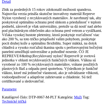
s
Detail
krátkym
rukávom
Zhik za posledných 15 rokov zdokonalil možnosti spandexu.
platinová
Najnovšia verzia prináša skutočne inovatívny materiál Repreve
Eco
Nylon vyrobený z recyklovaných materiálov. Je navrhnutý tak, aby
Spandex
poskytoval optimálnu ochranu pred slnkom a priedušnosť v teplom
podnebí, zároveň je však univerzálny, pretože sa dá nosiť nad alebo
pod plachtárskym oblečením ako ochrana pred vetrom a vyrážkami.
Vďaka vysokej hustote pleteniny, ktorá poskytuje rozťažnosť viac
ako 200 %, sa toto tričko prispôsobí vašim pohybom, poskytuje
pocit druhej kože a optimálnu flexibilitu. Super mäkká, na dotyk
chladivá a vysoko rozťažná tkanina spolu s perforovanými bočnými
panelmi umožňujú univerzálne a pohodlné nosenie. ČO JE
REPREVE®&nbsp;Recyklovaný nylon? Repreve® je svetová
jednotka v oblasti recyklovaných funkčných vlákien. Vlákna sú
vyrobené zo 100 % recyklovaných materiálov, vrátane použitých
plastových fliaš a odpadu pred spotrebou. Výsledkom je funkčné
vlákno, ktoré má jedinečné vlastnosti, ako je odvádzanie vlhkosti,
vodoodpudivosť a adaptívne zahrievanie a chladenie. Sú tiež
certifikované a sledovateľné.
Parametre
Katalógové číslo:
DTP-0067-M-PLT
Kategória:
Muži
Tag:
Technické tričká