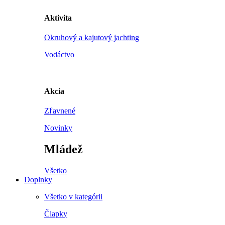
Aktivita
Okruhový a kajutový jachting
Vodáctvo
Akcia
Zľavnené
Novinky
Mládež
Všetko
Doplnky
Všetko v kategórii
Čiapky