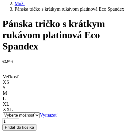
Muži
Pánska tričko s krátkym rukávom platinová Eco Spandex
Pánska tričko s krátkym
rukávom platinová Eco
Spandex
62,94
€
Veľkosť
XS
S
M
L
XL
XXL
Vymazať
množstvo
Pánska
Pridať do košíka
tričko