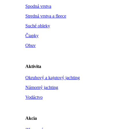
Spodná vrstva
Stredná vrstva a fleece
Suché obleky
Čiapky
Obuv
Aktivita
Okruhový a kajutový jachting
Námorný jachting
Vodáctvo
Akcia