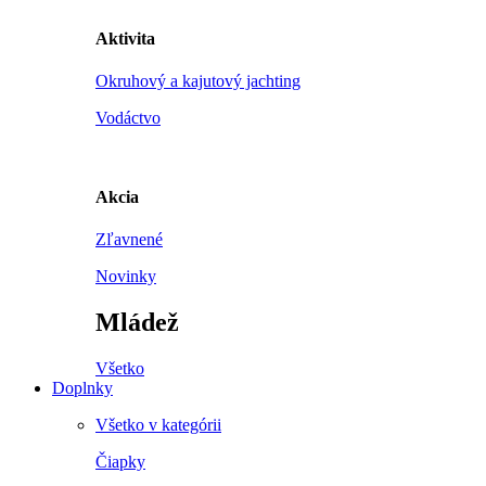
Aktivita
Okruhový a kajutový jachting
Vodáctvo
Akcia
Zľavnené
Novinky
Mládež
Všetko
Doplnky
Všetko v kategórii
Čiapky