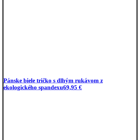
Pánske biele tričko s dlhým rukávom z
ekologického spandexu
69,95
€