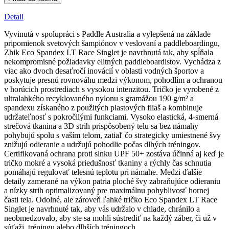
tričko
Eco
Detail
Spandex
LT
Vyvinutá v spolupráci s Paddle Australia a vylepšená na základe
Race
pripomienok svetových šampiónov v veslovaní a paddleboardingu,
Singlet
Zhik Eco Spandex LT Race Singlet je navrhnutá tak, aby spĺňala
–
nekompromisné požiadavky elitných paddleboardistov. Vychádza z
limetková
viac ako dvoch desaťročí inovácií v oblasti vodných športov a
poskytuje presnú rovnováhu medzi výkonom, pohodlím a ochranou
v horúcich prostrediach s vysokou intenzitou. Tričko je vyrobené z
ultralahkého recyklovaného nylonu s gramážou 190 g/m² a
spandexu získaného z použitých plastových fliaš a kombinuje
udržateľnosť s pokročilými funkciami. Vysoko elastická, 4-smerná
strečová tkanina a 3D strih prispôsobený telu sa bez námahy
pohybujú spolu s vaším telom, zatiaľ čo strategicky umiestnené švy
znižujú odieranie a udržujú pohodlie počas dlhých tréningov.
Certifikovaná ochrana proti slnku UPF 50+ zostáva účinná aj keď je
tričko mokré a vysoká priedušnosť tkaniny a rýchly čas schnutia
pomáhajú regulovať telesnú teplotu pri námahe. Medzi ďalšie
detaily zamerané na výkon patria ploché švy zabraňujúce odieraniu
a nízky strih optimalizovaný pre maximálnu pohyblivosť hornej
časti tela. Odolné, ale zároveň ľahké tričko Eco Spandex LT Race
Singlet je navrhnuté tak, aby vás udržalo v chlade, chránilo a
neobmedzovalo, aby ste sa mohli sústrediť na každý záber, či už v
súťaži, tréningu alebo dlhších tréningoch.