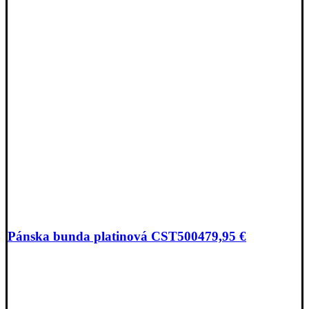
Pánska bunda platinová CST500
479,95
€