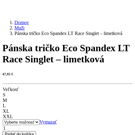
Domov
Muži
Pánska tričko Eco Spandex LT Race Singlet – limetková
Pánska tričko Eco Spandex LT
Race Singlet – limetková
47,95
€
Veľkosť
S
M
L
XL
XXL
Vymazať
množstvo
Pánska
Pridať do košíka