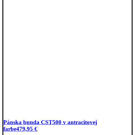
Pánska bunda CST500 v antracitovej
farbe
479,95
€