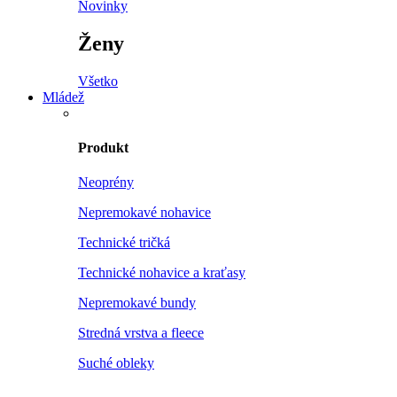
Novinky
Ženy
Všetko
Mládež
Produkt
Neoprény
Nepremokavé nohavice
Technické tričká
Technické nohavice a kraťasy
Nepremokavé bundy
Stredná vrstva a fleece
Suché obleky