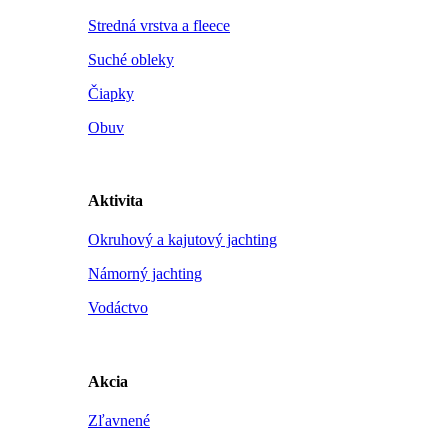
Stredná vrstva a fleece
Suché obleky
Čiapky
Obuv
Aktivita
Okruhový a kajutový jachting
Námorný jachting
Vodáctvo
Akcia
Zľavnené