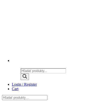
Products
search
Login / Register
Cart