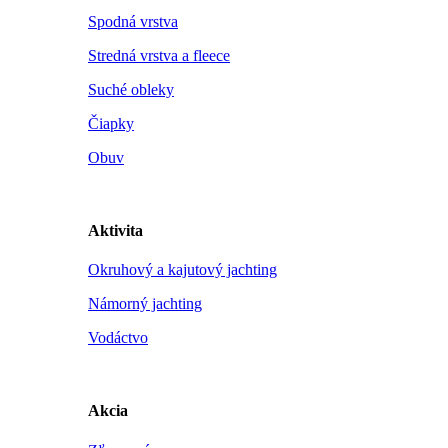
Spodná vrstva
Stredná vrstva a fleece
Suché obleky
Čiapky
Obuv
Aktivita
Okruhový a kajutový jachting
Námorný jachting
Vodáctvo
Akcia