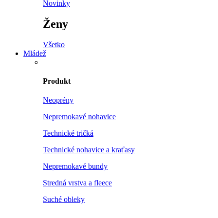
Novinky
Ženy
Všetko
Mládež
Produkt
Neoprény
Nepremokavé nohavice
Technické tričká
Technické nohavice a kraťasy
Nepremokavé bundy
Stredná vrstva a fleece
Suché obleky