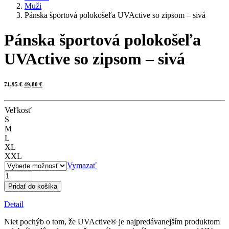
Muži
Pánska športová polokošeľa UVActive so zipsom – sivá
Pánska športová polokošeľa
UVActive so zipsom – sivá
Pôvodná
Aktuálna
71,95
€
49,80
€
cena
cena
bola:
je:
71,95 €.
49,80 €.
Veľkosť
S
M
L
XL
XXL
Vymazať
množstvo
Pánska
Pridať do košíka
športová
polokošeľa
Detail
UVActive
so
Niet pochýb o tom, že UVActive® je najpredávanejším produktom