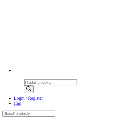
Products
search
Login / Register
Cart