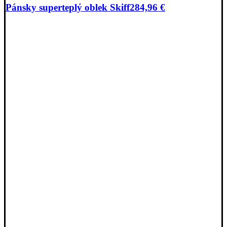
Pánsky superteplý oblek Skiff
284,96
€