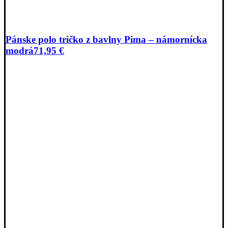
Pánske polo tričko z bavlny Pima – námornícka
modrá
71,95
€