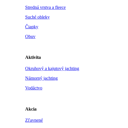
Stredná vrstva a fleece
Suché obleky
Čiapky
Obuv
Aktivita
Okruhový a kajutový jachting
Námorný jachting
Vodáctvo
Akcia
Zľavnené