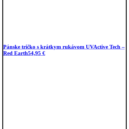
Pánske tričko s krátkym rukávom UVActive Tech –
Red Earth
54,95
€