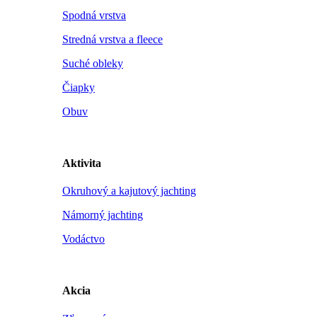
Spodná vrstva
Stredná vrstva a fleece
Suché obleky
Čiapky
Obuv
Aktivita
Okruhový a kajutový jachting
Námorný jachting
Vodáctvo
Akcia