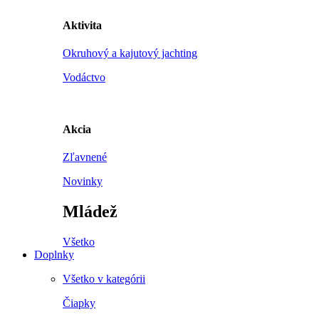
Aktivita
Okruhový a kajutový jachting
Vodáctvo
Akcia
Zľavnené
Novinky
Mládež
Všetko
Doplnky
Všetko v kategórii
Čiapky