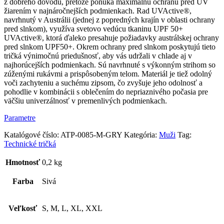
zipsom
z dobrého dôvodu, pretože ponúka maximálnu ochranu pred UV
–
žiarením v najnáročnejších podmienkach. Rad UVActive®,
sivá
navrhnutý v Austrálii (jednej z popredných krajín v oblasti ochrany
pred slnkom), využíva svetovo vedúcu tkaninu UPF 50+
UVActive®, ktorá ďaleko presahuje požiadavky austrálskej ochrany
pred slnkom UPF50+. Okrem ochrany pred slnkom poskytujú tieto
tričká výnimočnú priedušnosť, aby vás udržali v chlade aj v
najhorúcejších podmienkach. Sú navrhnuté s výkonným strihom so
zúženými rukávmi a prispôsobeným telom. Materiál je tiež odolný
voči zachyteniu a suchému zipsom, čo zvyšuje jeho odolnosť a
pohodlie v kombinácii s oblečením do nepriaznivého počasia pre
väčšiu univerzálnosť v premenlivých podmienkach.
Parametre
Katalógové číslo:
ATP-0085-M-GRY
Kategória:
Muži
Tag:
Technické tričká
Hmotnosť
0,2 kg
Farba
Sivá
Veľkosť
S, M, L, XL, XXL