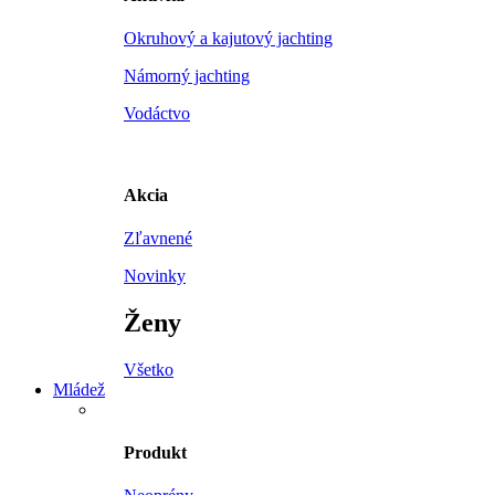
Okruhový a kajutový jachting
Námorný jachting
Vodáctvo
Akcia
Zľavnené
Novinky
Ženy
Všetko
Mládež
Produkt