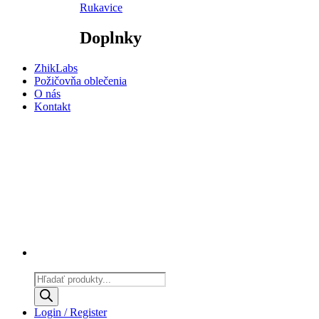
Rukavice
Doplnky
ZhikLabs
Požičovňa oblečenia
O nás
Kontakt
Products
search
Login / Register