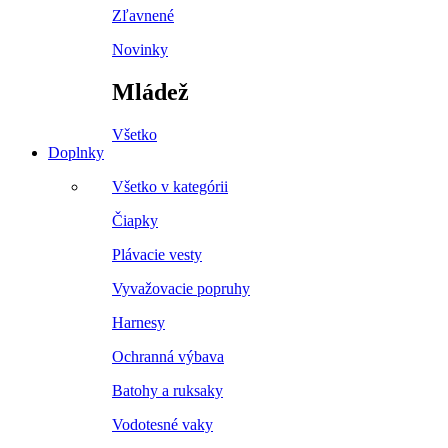
Zľavnené
Novinky
Mládež
Všetko
Doplnky
Všetko v kategórii
Čiapky
Plávacie vesty
Vyvažovacie popruhy
Harnesy
Ochranná výbava
Batohy a ruksaky
Vodotesné vaky