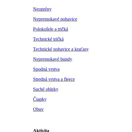
Neoprény
Nepremokavé nohavice
Polokošele a tričká
Technické tričká
Technické nohavice a kraťasy
Nepremokavé bundy
Spodná vrstva
Stredná vrstva a fleece
Suché obleky
Čiapky
Obuv
Aktivita