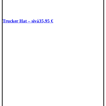
Trucker Hat – sivá
35,95
€