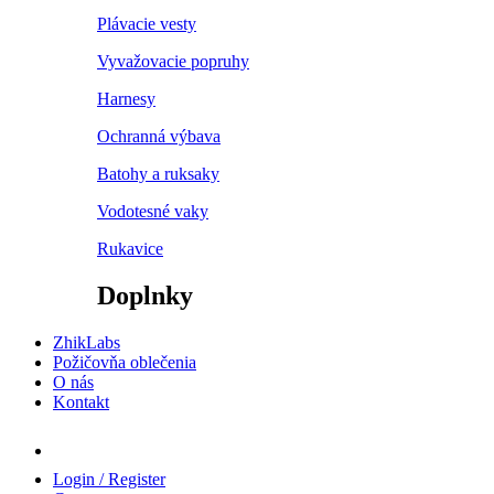
Plávacie vesty
Vyvažovacie popruhy
Harnesy
Ochranná výbava
Batohy a ruksaky
Vodotesné vaky
Rukavice
Doplnky
ZhikLabs
Požičovňa oblečenia
O nás
Kontakt
Login / Register