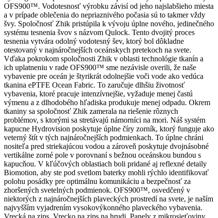
OFS900™. Vodotesnosť výrobku závisí od jeho najslabšieho miesta
a v prípade oblečenia do nepriaznivého počasia sú to takmer vždy
švy. Spoločnosť Zhik pristúpila k vývoju úplne nového, jedinečného
systému tesnenia švov s názvom Qulock. Tento dvojitý proces
tesnenia vytvára odolný vodotesný šev, ktorý bol dôkladne
otestovaný v najnáročnejších oceánskych pretekoch na svete.
Vďaka pokrokom spoločnosti Zhik v oblasti technológie tkanín a
ich uplatneniu v rade OFS900™ sme nezávisle overili, že naše
vybavenie pre oceán je štyrikrát odolnejšie voči vode ako vedúca
tkanina ePTFE Ocean Fabric. To zaručuje dlhšiu životnosť
vybavenia, ktoré pracuje intenzívnejšie, vyžaduje menej častú
výmenu a z dlhodobého hľadiska produkuje menej odpadu. Okrem
tkaniny sa spoločnosť Zhik zamerala na riešenie rôznych
problémov, s ktorými sa stretávajú námorníci na mori. Náš systém
kapucne Hydrovision poskytuje úplne číry zorník, ktorý funguje ako
veterný štít v tých najnáročnejších podmienkach. To úplne chráni
nositeľa pred striekajúcou vodou a zároveň poskytuje dvojnásobné
vertikálne zorné pole v porovnaní s bežnou oceánskou bundou s
kapucňou. V kľúčových oblastiach boli pridané aj reflexné detaily
Biomotion, aby ste pod svetlom baterky mohli rýchlo identifikovať
polohu posádky pre optimálnu komunikáciu a bezpečnosť za
zhoršených svetelných podmienok. OFS900™, osvedčený v
niektorých z najnáročnejších plaveckých prostredí na svete, je naším
najvyšším vyjadrením vysokovýkonného plaveckého vybavenia.
Vrecká na zips. Vrecko na zips na hrudi. Panely z mikrosieťoviny