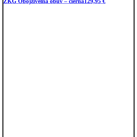
ZKG Obojživelná obuv – čierna
129,95
€