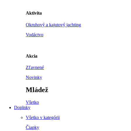
Aktivita
Okruhový a kajutový jachting
Vodáctvo
Akcia
Zľavnené
Novinky
Mládež
Všetko
Doplnky
Všetko v kategórii
Čiapky