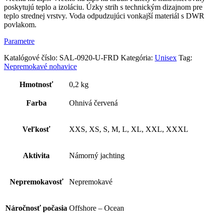
poskytujú teplo a izoláciu. Úzky strih s technickým dizajnom pre
teplo strednej vrstvy. Voda odpudzujúci vonkajší materiál s DWR
povlakom.
Parametre
Katalógové číslo:
SAL-0920-U-FRD
Kategória:
Unisex
Tag:
Nepremokavé nohavice
Hmotnosť
0,2 kg
Farba
Ohnivá červená
Veľkosť
XXS, XS, S, M, L, XL, XXL, XXXL
Aktivita
Námorný jachting
Nepremokavosť
Nepremokavé
Náročnosť počasia
Offshore – Ocean