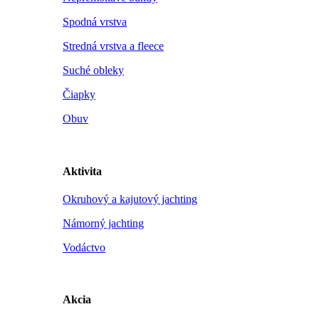
Spodná vrstva
Stredná vrstva a fleece
Suché obleky
Čiapky
Obuv
Aktivita
Okruhový a kajutový jachting
Námorný jachting
Vodáctvo
Akcia