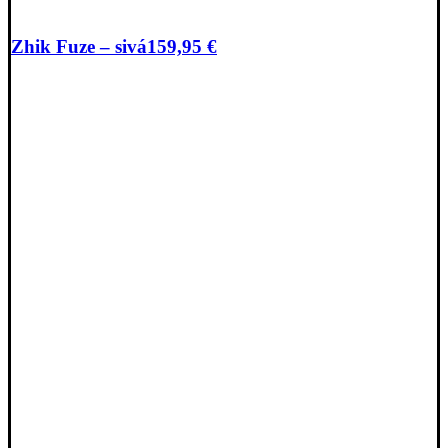
Zhik Fuze – sivá
159,95
€