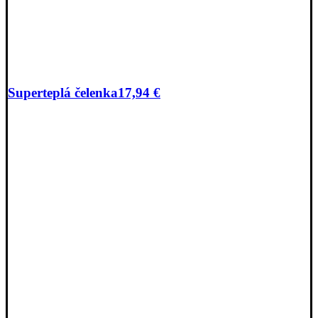
Superteplá čelenka
17,94
€