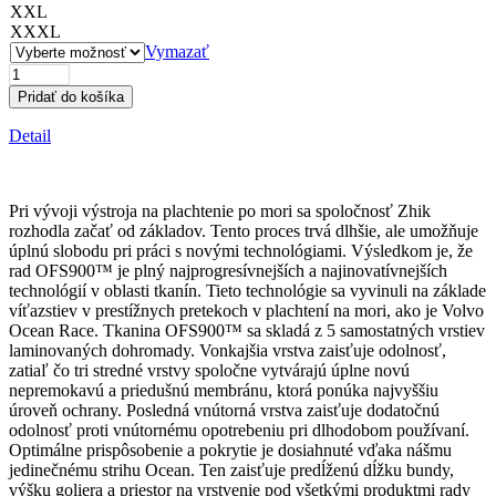
XXL
XXXL
Vymazať
množstvo
OFS900
Pridať do košíka
Salopette
Detail
Pri vývoji výstroja na plachtenie po mori sa spoločnosť Zhik
rozhodla začať od základov. Tento proces trvá dlhšie, ale umožňuje
úplnú slobodu pri práci s novými technológiami. Výsledkom je, že
rad OFS900™ je plný najprogresívnejších a najinovatívnejších
technológií v oblasti tkanín. Tieto technológie sa vyvinuli na základe
víťazstiev v prestížnych pretekoch v plachtení na mori, ako je Volvo
Ocean Race. Tkanina OFS900™ sa skladá z 5 samostatných vrstiev
laminovaných dohromady. Vonkajšia vrstva zaisťuje odolnosť,
zatiaľ čo tri stredné vrstvy spoločne vytvárajú úplne novú
nepremokavú a priedušnú membránu, ktorá ponúka najvyššiu
úroveň ochrany. Posledná vnútorná vrstva zaisťuje dodatočnú
odolnosť proti vnútornému opotrebeniu pri dlhodobom používaní.
Optimálne prispôsobenie a pokrytie je dosiahnuté vďaka nášmu
jedinečnému strihu Ocean. Ten zaisťuje predĺženú dĺžku bundy,
výšku goliera a priestor na vrstvenie pod všetkými produktmi rady