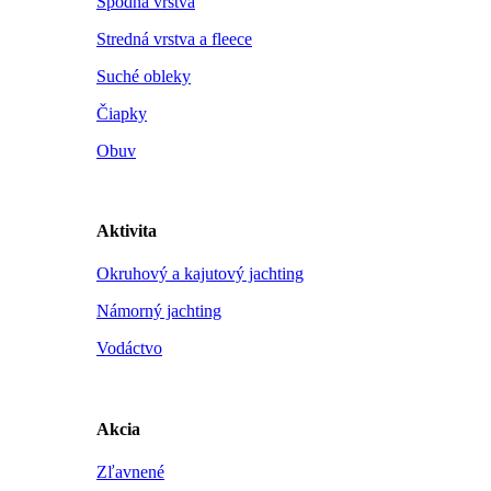
Spodná vrstva
Stredná vrstva a fleece
Suché obleky
Čiapky
Obuv
Aktivita
Okruhový a kajutový jachting
Námorný jachting
Vodáctvo
Akcia
Zľavnené