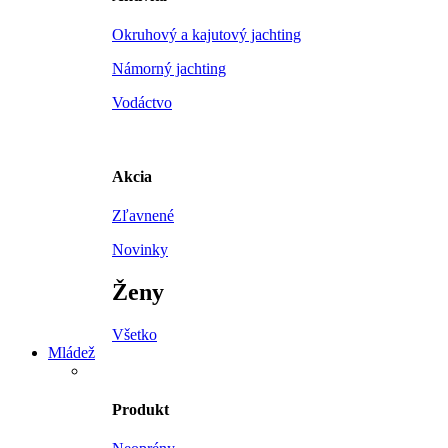
Okruhový a kajutový jachting
Námorný jachting
Vodáctvo
Akcia
Zľavnené
Novinky
Ženy
Všetko
Mládež
Produkt