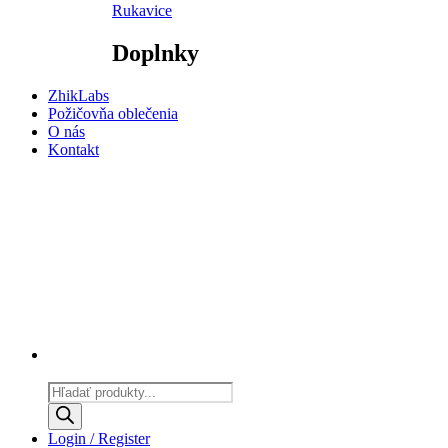
Rukavice
Doplnky
ZhikLabs
Požičovňa oblečenia
O nás
Kontakt
Products
search
Login / Register