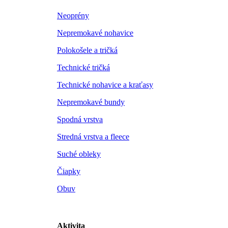
Neoprény
Nepremokavé nohavice
Polokošele a tričká
Technické tričká
Technické nohavice a kraťasy
Nepremokavé bundy
Spodná vrstva
Stredná vrstva a fleece
Suché obleky
Čiapky
Obuv
Aktivita