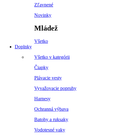
Zľavnené
Novinky
Mládež
Všetko
Doplnky
Všetko v kategórii
Čiapky
Plávacie vesty
Vyvažovacie popruhy
Harnesy
Ochranná výbava
Batohy a ruksaky
Vodotesné vaky