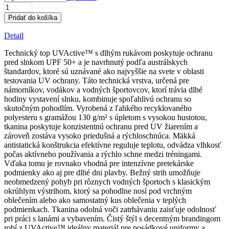
množstvo
Dámsky
Pridať do košíka
tech
top
Detail
s
dlhým
Technický top UVActive™ s dlhým rukávom poskytuje ochranu
rukávom
pred slnkom UPF 50+ a je navrhnutý podľa austrálskych
UVActive
štandardov, ktoré sú uznávané ako najvyššie na svete v oblasti
-
testovania UV ochrany. Táto technická vrstva, určená pre
Red
námorníkov, vodákov a vodných športovcov, ktorí trávia dlhé
Earth
hodiny vystavení slnku, kombinuje spoľahlivú ochranu so
skutočným pohodlím. Vyrobená z ľahkého recyklovaného
polyesteru s gramážou 130 g/m² s úpletom s vysokou hustotou,
tkanina poskytuje konzistentnú ochranu pred UV žiarením a
zároveň zostáva vysoko priedušná a rýchloschnúca. Mäkká
antistatická konštrukcia efektívne reguluje teplotu, odvádza vlhkosť
počas aktívneho používania a rýchlo schne medzi tréningami.
Vďaka tomu je rovnako vhodná pre intenzívne pretekárske
podmienky ako aj pre dlhé dni plavby. Bežný strih umožňuje
neobmedzený pohyb pri rôznych vodných športoch s klasickým
okrúhlym výstrihom, ktorý sa pohodlne nosí pod vrchným
oblečením alebo ako samostatný kus oblečenia v teplých
podmienkach. Tkanina odolná voči zatrhávaniu zaisťuje odolnosť
pri práci s lanámi a vybavením. Čistý štýl s decentným brandingom
robí z UVActive™ ideálny materiál pre posádkové uniformy a