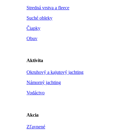
Stredná vrstva a fleece
Suché obleky
Čiapky
Obuv
Aktivita
Okruhový a kajutový jachting
Námorný jachting
Vodáctvo
Akcia
Zľavnené