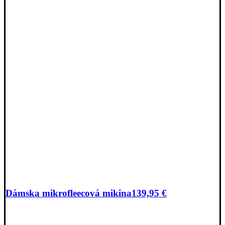
Dámska mikrofleecová mikina
139,95
€