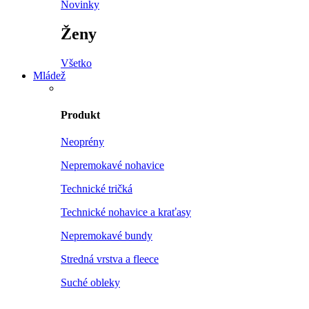
Novinky
Ženy
Všetko
Mládež
Produkt
Neoprény
Nepremokavé nohavice
Technické tričká
Technické nohavice a kraťasy
Nepremokavé bundy
Stredná vrstva a fleece
Suché obleky