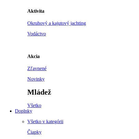
Aktivita
Okruhový a kajutový jachting
Vodáctvo
Akcia
Zľavnené
Novinky
Mládež
Všetko
Doplnky
Všetko v kategórii
Čiapky