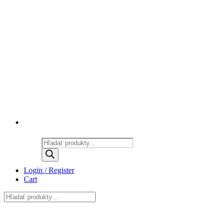
Products
search
Login / Register
Cart