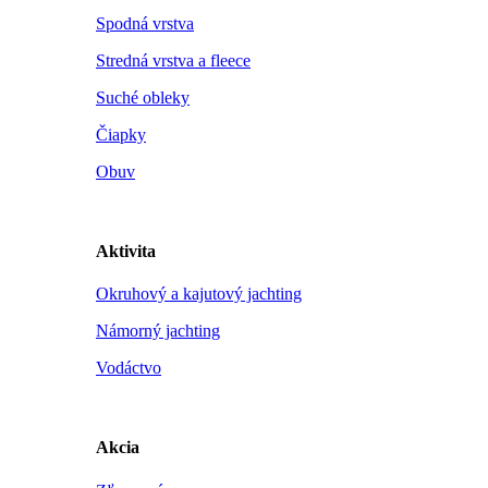
Spodná vrstva
Stredná vrstva a fleece
Suché obleky
Čiapky
Obuv
Aktivita
Okruhový a kajutový jachting
Námorný jachting
Vodáctvo
Akcia