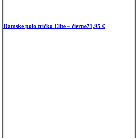
Dámske polo tričko Elite – čierne
71,95
€