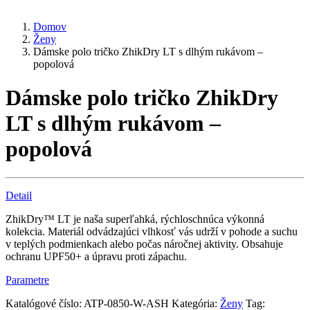
Domov
Ženy
Dámske polo tričko ZhikDry LT s dlhým rukávom –
popolová
Dámske polo tričko ZhikDry
LT s dlhým rukávom –
popolová
Detail
ZhikDry™ LT je naša superľahká, rýchloschnúca výkonná
kolekcia. Materiál odvádzajúci vlhkosť vás udrží v pohode a suchu
v teplých podmienkach alebo počas náročnej aktivity. Obsahuje
ochranu UPF50+ a úpravu proti zápachu.
Parametre
Katalógové číslo:
ATP-0850-W-ASH
Kategória:
Ženy
Tag: