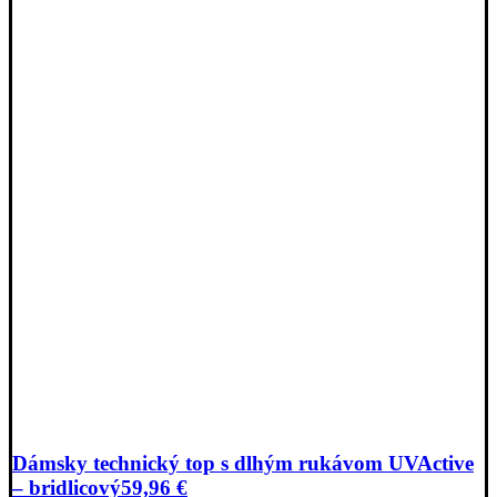
Dámsky technický top s dlhým rukávom UVActive
– bridlicový
59,96
€