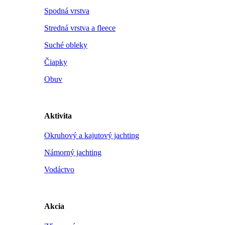
Spodná vrstva
Stredná vrstva a fleece
Suché obleky
Čiapky
Obuv
Aktivita
Okruhový a kajutový jachting
Námorný jachting
Vodáctvo
Akcia