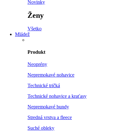
Novinky
Ženy
Všetko
Mládež
Produkt
Neoprény
Nepremokavé nohavice
Technické tričká
Technické nohavice a kraťasy
Nepremokavé bundy
Stredná vrstva a fleece
Suché obleky