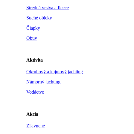
Stredná vrstva a fleece
Suché obleky
Čiapky
Obuv
Aktivita
Okruhový a kajutový jachting
Námorný jachting
Vodáctvo
Akcia
Zľavnené