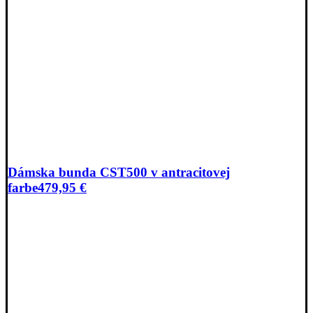
Dámska bunda CST500 v antracitovej
farbe
479,95
€