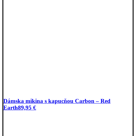
Dámska mikina s kapucňou Carbon – Red
Earth
89,95
€