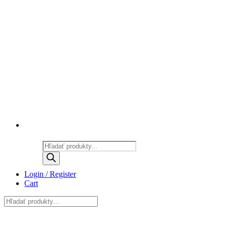
Products
search
Login / Register
Cart