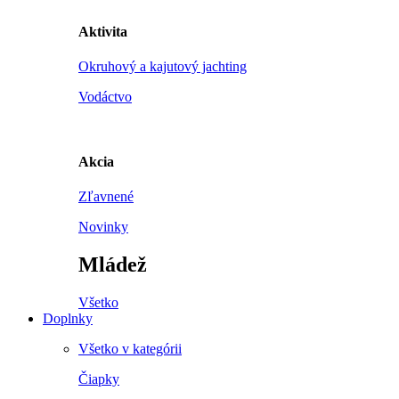
Aktivita
Okruhový a kajutový jachting
Vodáctvo
Akcia
Zľavnené
Novinky
Mládež
Všetko
Doplnky
Všetko v kategórii
Čiapky