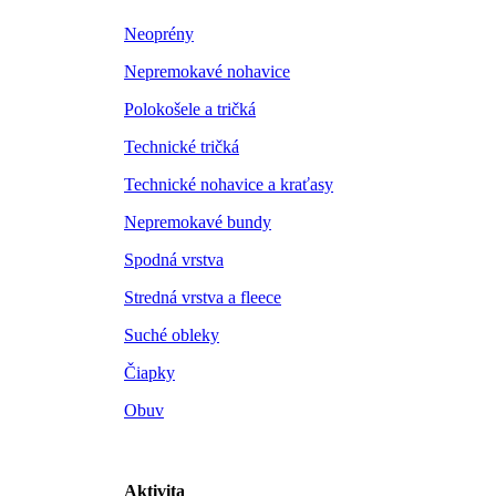
Neoprény
Nepremokavé nohavice
Polokošele a tričká
Technické tričká
Technické nohavice a kraťasy
Nepremokavé bundy
Spodná vrstva
Stredná vrstva a fleece
Suché obleky
Čiapky
Obuv
Aktivita