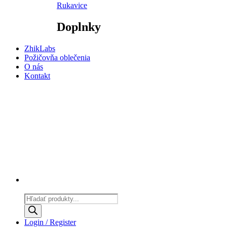
Rukavice
Doplnky
ZhikLabs
Požičovňa oblečenia
O nás
Kontakt
Products
search
Login / Register