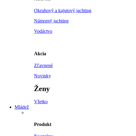
Okruhový a kajutový jachting
Námorný jachting
Vodáctvo
Akcia
Zľavnené
Novinky
Ženy
Všetko
Mládež
Produkt