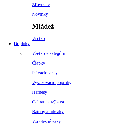
Zľavnené
Novinky
Mládež
Všetko
Doplnky
Všetko v kategórii
Čiapky
Plávacie vesty
Vyvažovacie popruhy
Harnesy
Ochranná výbava
Batohy a ruksaky
Vodotesné vaky