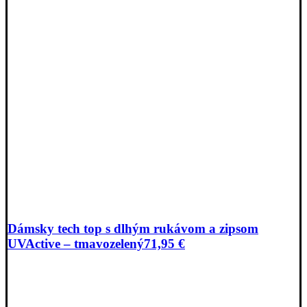
Dámsky tech top s dlhým rukávom a zipsom
UVActive – tmavozelený
71,95
€