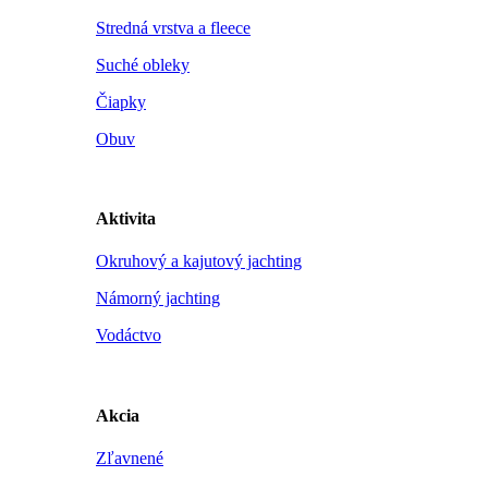
Stredná vrstva a fleece
Suché obleky
Čiapky
Obuv
Aktivita
Okruhový a kajutový jachting
Námorný jachting
Vodáctvo
Akcia
Zľavnené