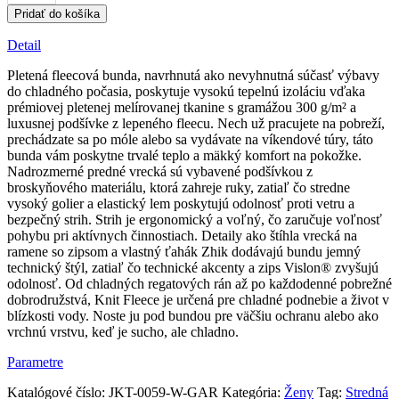
Dámska
Pridať do košíka
pletená
fleecová
Detail
bunda
–
Pletená fleecová bunda, navrhnutá ako nevyhnutná súčasť výbavy
grafitová
do chladného počasia, poskytuje vysokú tepelnú izoláciu vďaka
melírovaná
prémiovej pletenej melírovanej tkanine s gramážou 300 g/m² a
luxusnej podšívke z lepeného fleecu. Nech už pracujete na pobreží,
prechádzate sa po móle alebo sa vydávate na víkendové túry, táto
bunda vám poskytne trvalé teplo a mäkký komfort na pokožke.
Nadrozmerné predné vrecká sú vybavené podšívkou z
broskyňového materiálu, ktorá zahreje ruky, zatiaľ čo stredne
vysoký golier a elastický lem poskytujú odolnosť proti vetru a
bezpečný strih. Strih je ergonomický a voľný, čo zaručuje voľnosť
pohybu pri aktívnych činnostiach. Detaily ako štíhla vrecká na
ramene so zipsom a vlastný ťahák Zhik dodávajú bundu jemný
technický štýl, zatiaľ čo technické akcenty a zips Vislon® zvyšujú
odolnosť. Od chladných regatových rán až po každodenné pobrežné
dobrodružstvá, Knit Fleece je určená pre chladné podnebie a život v
blízkosti vody. Noste ju pod bundou pre väčšiu ochranu alebo ako
vrchnú vrstvu, keď je sucho, ale chladno.
Parametre
Katalógové číslo:
JKT-0059-W-GAR
Kategória:
Ženy
Tag:
Stredná