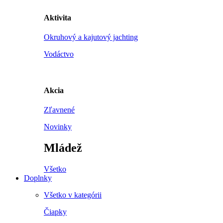
Aktivita
Okruhový a kajutový jachting
Vodáctvo
Akcia
Zľavnené
Novinky
Mládež
Všetko
Doplnky
Všetko v kategórii
Čiapky