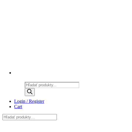
Products
search
Login / Register
Cart