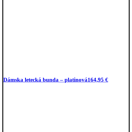
Dámska letecká bunda – platinová
164,95
€