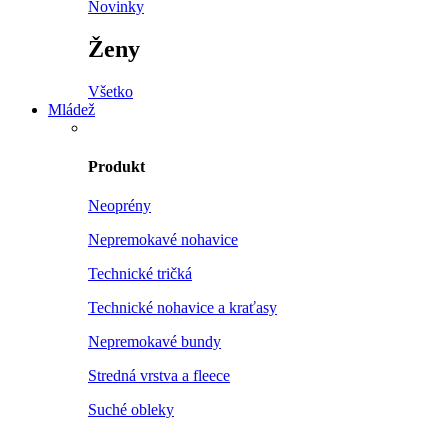
Novinky
Ženy
Všetko
Mládež
Produkt
Neoprény
Nepremokavé nohavice
Technické tričká
Technické nohavice a kraťasy
Nepremokavé bundy
Stredná vrstva a fleece
Suché obleky