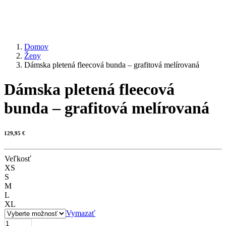
Domov
Ženy
Dámska pletená fleecová bunda – grafitová melírovaná
Dámska pletená fleecová
bunda – grafitová melírovaná
129,95
€
Veľkosť
XS
S
M
L
XL
Vymazať
množstvo