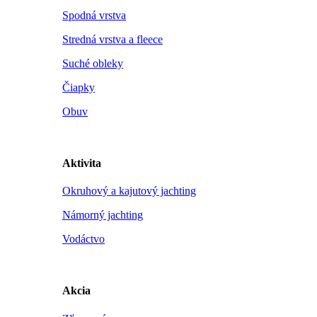
Spodná vrstva
Stredná vrstva a fleece
Suché obleky
Čiapky
Obuv
Aktivita
Okruhový a kajutový jachting
Námorný jachting
Vodáctvo
Akcia