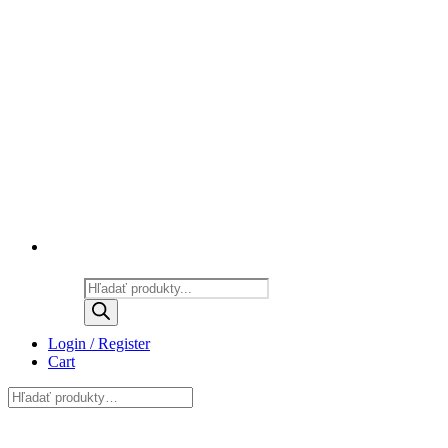
Products
search
Login / Register
Cart