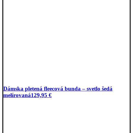
Dámska pletená fleecová bunda – svetlo šedá
melírovaná
129,95
€