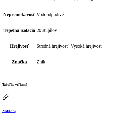
Nepremokavosť
Vodoodpudivé
Tepelná izolácia
20 stupňov
Hrejivosť
Stredná hrejivosť, Vysoká hrejivosť
Značka
Zhik
Tabuľky veľkostí
ZhikLabs