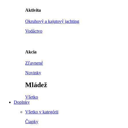
Aktivita
Okruhový a kajutový jachting
Vodáctvo
Akcia
Zľavnené
Novinky
Mládež
Všetko
Doplnky
Všetko v kategórii
Čiapky