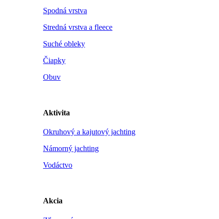
Spodná vrstva
Stredná vrstva a fleece
Suché obleky
Čiapky
Obuv
Aktivita
Okruhový a kajutový jachting
Námorný jachting
Vodáctvo
Akcia