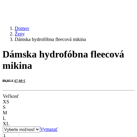
Domov
Ženy
Dámska hydrofóbna fleecová mikina
Dámska hydrofóbna fleecová
mikina
Pôvodná
Aktuálna
89,95
€
67,00
€
cena
cena
bola:
je:
89,95 €.
67,00 €.
Veľkosť
XS
S
M
L
XL
Vymazať
množstvo