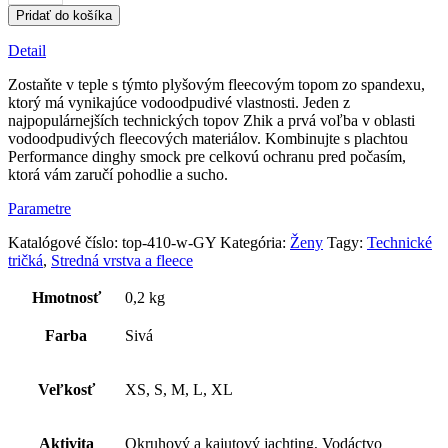
Dámska
Pridať do košíka
hydrofóbna
fleecová
Detail
mikina
Zostaňte v teple s týmto plyšovým fleecovým topom zo spandexu,
ktorý má vynikajúce vodoodpudivé vlastnosti. Jeden z
najpopulárnejších technických topov Zhik a prvá voľba v oblasti
vodoodpudivých fleecových materiálov. Kombinujte s plachtou
Performance dinghy smock pre celkovú ochranu pred počasím,
ktorá vám zaručí pohodlie a sucho.
Parametre
Katalógové číslo:
top-410-w-GY
Kategória:
Ženy
Tagy:
Technické
tričká
,
Stredná vrstva a fleece
Hmotnosť
0,2 kg
Farba
Sivá
Veľkosť
XS, S, M, L, XL
Aktivita
Okruhový a kajutový jachting, Vodáctvo