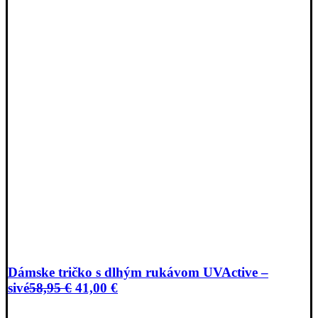
Dámske tričko s dlhým rukávom UVActive –
Pôvodná
Aktuálna
sivé
58,95
€
41,00
€
cena
cena