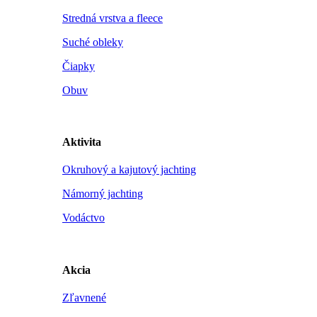
Stredná vrstva a fleece
Suché obleky
Čiapky
Obuv
Aktivita
Okruhový a kajutový jachting
Námorný jachting
Vodáctvo
Akcia
Zľavnené