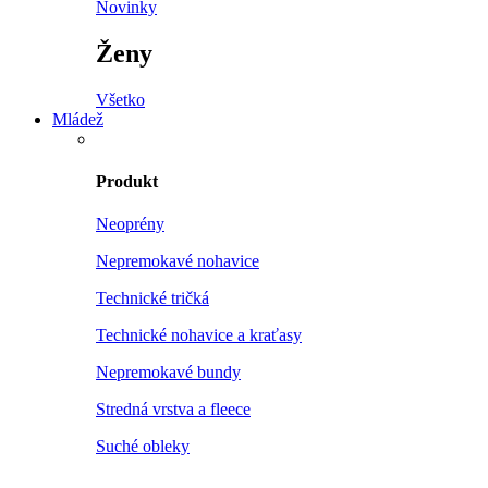
Novinky
Ženy
Všetko
Mládež
Produkt
Neoprény
Nepremokavé nohavice
Technické tričká
Technické nohavice a kraťasy
Nepremokavé bundy
Stredná vrstva a fleece
Suché obleky