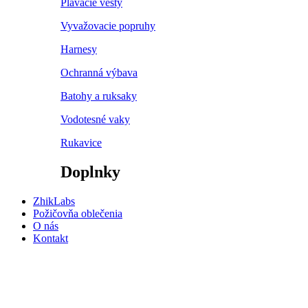
Plávacie vesty
Vyvažovacie popruhy
Harnesy
Ochranná výbava
Batohy a ruksaky
Vodotesné vaky
Rukavice
Doplnky
ZhikLabs
Požičovňa oblečenia
O nás
Kontakt