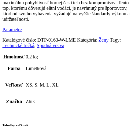
maximálnu pohyblivosť hornej časti tela bez kompromisov. Tento
top, ktorému dôverujú elitní vodáci, je navrhnutý pre športovcov,
ktorí od svojho vybavenia vyžadujú najvyššie štandardy výkonu a
udržateľnosti.
Parametre
Katalógové číslo:
DTP-0163-W-LME
Kategória:
Ženy
Tagy:
Technické tričká
,
Spodná vrstva
Hmotnosť
0,2 kg
Farba
Limetková
Veľkosť
XS, S, M, L, XL
Značka
Zhik
Tabuľky veľkostí