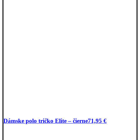
Dámske polo tričko Elite – čierne
71,95
€