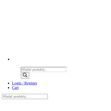
Products
search
Login / Register
Cart