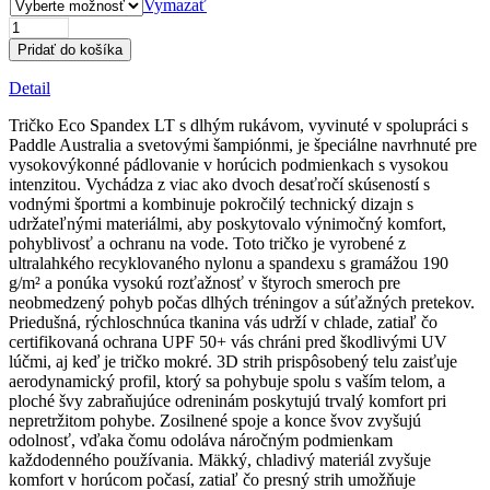
Vymazať
množstvo
Dámska
Pridať do košíka
ekologická
spandexová
Detail
LT
tričko
Tričko Eco Spandex LT s dlhým rukávom, vyvinuté v spolupráci s
s
Paddle Australia a svetovými šampiónmi, je špeciálne navrhnuté pre
dlhým
vysokovýkonné pádlovanie v horúcich podmienkach s vysokou
rukávom
intenzitou. Vychádza z viac ako dvoch desaťročí skúseností s
–
vodnými športmi a kombinuje pokročilý technický dizajn s
limetková
udržateľnými materiálmi, aby poskytovalo výnimočný komfort,
pohyblivosť a ochranu na vode. Toto tričko je vyrobené z
ultralahkého recyklovaného nylonu a spandexu s gramážou 190
g/m² a ponúka vysokú rozťažnosť v štyroch smeroch pre
neobmedzený pohyb počas dlhých tréningov a súťažných pretekov.
Priedušná, rýchloschnúca tkanina vás udrží v chlade, zatiaľ čo
certifikovaná ochrana UPF 50+ vás chráni pred škodlivými UV
lúčmi, aj keď je tričko mokré. 3D strih prispôsobený telu zaisťuje
aerodynamický profil, ktorý sa pohybuje spolu s vaším telom, a
ploché švy zabraňujúce odreninám poskytujú trvalý komfort pri
nepretržitom pohybe. Zosilnené spoje a konce švov zvyšujú
odolnosť, vďaka čomu odoláva náročným podmienkam
každodenného používania. Mäkký, chladivý materiál zvyšuje
komfort v horúcom počasí, zatiaľ čo presný strih umožňuje