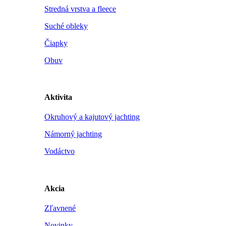
Stredná vrstva a fleece
Suché obleky
Čiapky
Obuv
Aktivita
Okruhový a kajutový jachting
Námorný jachting
Vodáctvo
Akcia
Zľavnené
Novinky