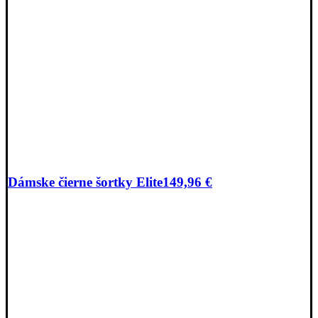
Dámske čierne šortky Elite
149,96
€