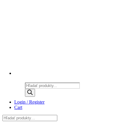
Products
search
Login / Register
Cart