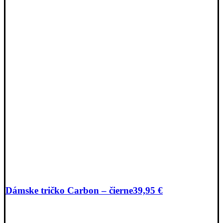
Dámske tričko Carbon – čierne
39,95
€