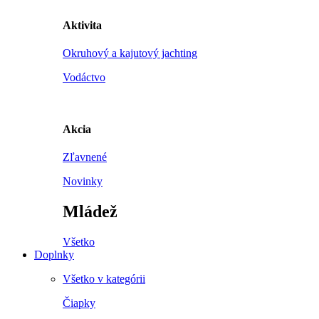
Aktivita
Okruhový a kajutový jachting
Vodáctvo
Akcia
Zľavnené
Novinky
Mládež
Všetko
Doplnky
Všetko v kategórii
Čiapky