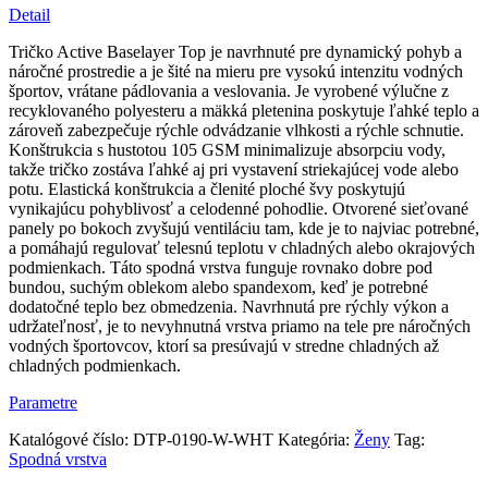
spodná
Detail
vrstva
Tričko Active Baselayer Top je navrhnuté pre dynamický pohyb a
náročné prostredie a je šité na mieru pre vysokú intenzitu vodných
športov, vrátane pádlovania a veslovania. Je vyrobené výlučne z
recyklovaného polyesteru a mäkká pletenina poskytuje ľahké teplo a
zároveň zabezpečuje rýchle odvádzanie vlhkosti a rýchle schnutie.
Konštrukcia s hustotou 105 GSM minimalizuje absorpciu vody,
takže tričko zostáva ľahké aj pri vystavení striekajúcej vode alebo
potu. Elastická konštrukcia a členité ploché švy poskytujú
vynikajúcu pohyblivosť a celodenné pohodlie. Otvorené sieťované
panely po bokoch zvyšujú ventiláciu tam, kde je to najviac potrebné,
a pomáhajú regulovať telesnú teplotu v chladných alebo okrajových
podmienkach. Táto spodná vrstva funguje rovnako dobre pod
bundou, suchým oblekom alebo spandexom, keď je potrebné
dodatočné teplo bez obmedzenia. Navrhnutá pre rýchly výkon a
udržateľnosť, je to nevyhnutná vrstva priamo na tele pre náročných
vodných športovcov, ktorí sa presúvajú v stredne chladných až
chladných podmienkach.
Parametre
Katalógové číslo:
DTP-0190-W-WHT
Kategória:
Ženy
Tag:
Spodná vrstva