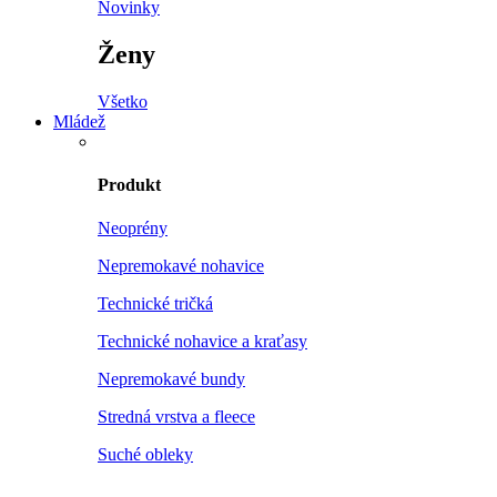
Novinky
Ženy
Všetko
Mládež
Produkt
Neoprény
Nepremokavé nohavice
Technické tričká
Technické nohavice a kraťasy
Nepremokavé bundy
Stredná vrstva a fleece
Suché obleky