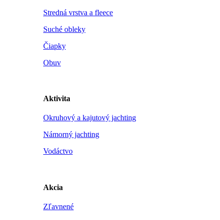
Stredná vrstva a fleece
Suché obleky
Čiapky
Obuv
Aktivita
Okruhový a kajutový jachting
Námorný jachting
Vodáctvo
Akcia
Zľavnené