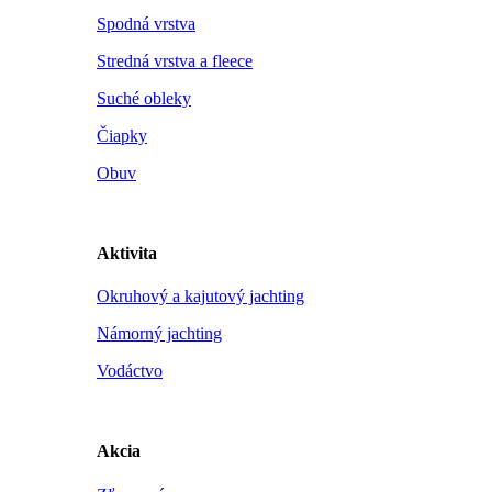
Spodná vrstva
Stredná vrstva a fleece
Suché obleky
Čiapky
Obuv
Aktivita
Okruhový a kajutový jachting
Námorný jachting
Vodáctvo
Akcia