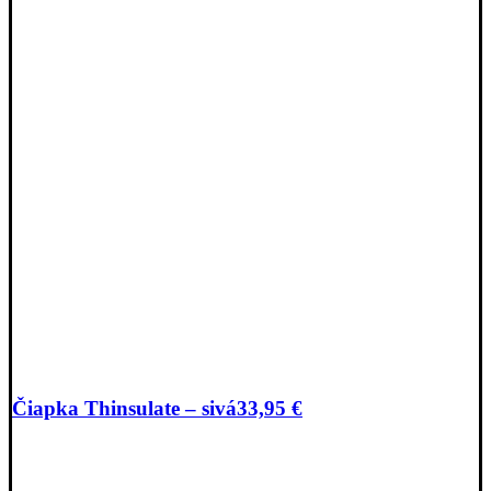
Čiapka Thinsulate – sivá
33,95
€