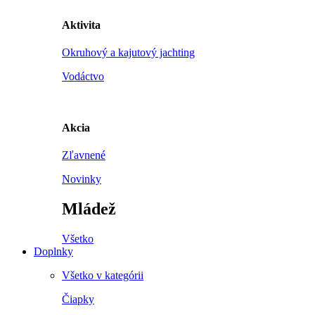
Aktivita
Okruhový a kajutový jachting
Vodáctvo
Akcia
Zľavnené
Novinky
Mládež
Všetko
Doplnky
Všetko v kategórii
Čiapky