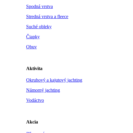
Spodná vrstva
Stredná vrstva a fleece
Suché obleky
Čiapky
Obuv
Aktivita
Okruhový a kajutový jachting
Námorný jachting
Vodáctvo
Akcia