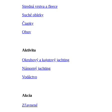
Stredná vrstva a fleece
Suché obleky
Čiapky
Obuv
Aktivita
Okruhový a kajutový jachting
Námorný jachting
Vodáctvo
Akcia
Zľavnené