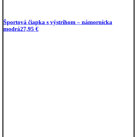
Športová čiapka s výstrihom – námornícka
modrá
27,95
€