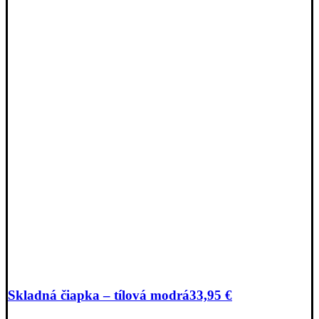
Skladná čiapka – tílová modrá
33,95
€