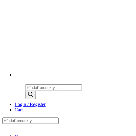
Products
search
Login / Register
Cart