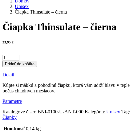
Domov
Unisex
Čiapka Thinsulate – čierna
Čiapka Thinsulate – čierna
33,95
€
množstvo
Čiapka
Pridať do košíka
Thinsulate
–
Detail
čierna
Kúpte si mäkkú a pohodlnú čiapku, ktorá vám udrží hlavu v teple
počas chladných mesiacov.
Parametre
Katalógové číslo:
BNI-0100-U-ANT-000
Kategória:
Unisex
Tag:
Čiapky
Hmotnosť
0,14 kg