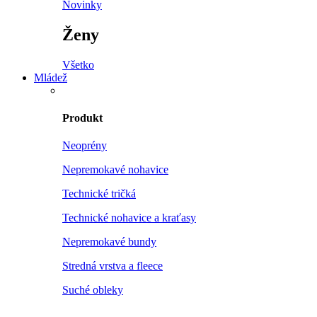
Novinky
Ženy
Všetko
Mládež
Produkt
Neoprény
Nepremokavé nohavice
Technické tričká
Technické nohavice a kraťasy
Nepremokavé bundy
Stredná vrstva a fleece
Suché obleky