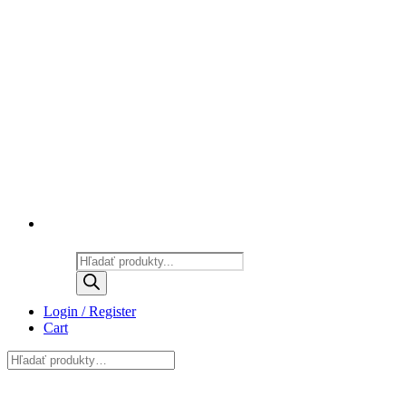
Products
search
Login / Register
Cart