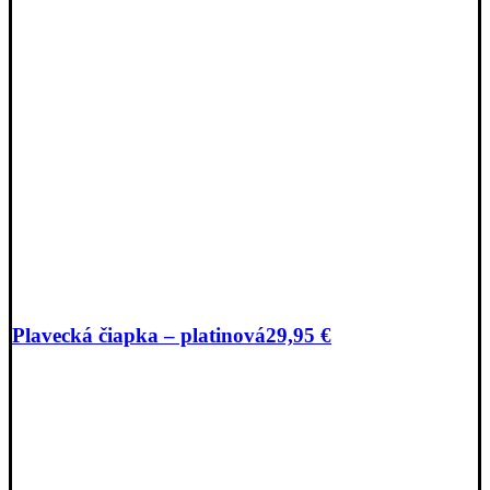
Plavecká čiapka – platinová
29,95
€