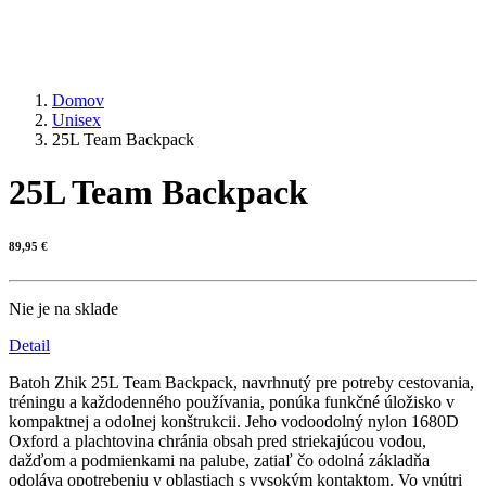
Domov
Unisex
25L Team Backpack
25L Team Backpack
89,95
€
Nie je na sklade
Detail
Batoh Zhik 25L Team Backpack, navrhnutý pre potreby cestovania,
tréningu a každodenného používania, ponúka funkčné úložisko v
kompaktnej a odolnej konštrukcii. Jeho vodoodolný nylon 1680D
Oxford a plachtovina chránia obsah pred striekajúcou vodou,
dažďom a podmienkami na palube, zatiaľ čo odolná základňa
odoláva opotrebeniu v oblastiach s vysokým kontaktom. Vo vnútri