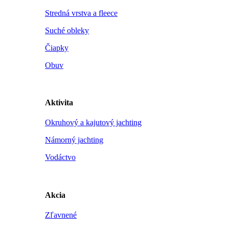
Stredná vrstva a fleece
Suché obleky
Čiapky
Obuv
Aktivita
Okruhový a kajutový jachting
Námorný jachting
Vodáctvo
Akcia
Zľavnené