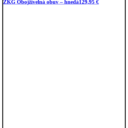
ZKG Obojživelná obuv – hnedá
129,95
€