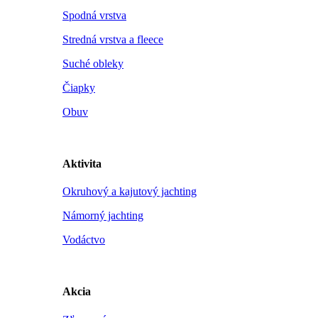
Spodná vrstva
Stredná vrstva a fleece
Suché obleky
Čiapky
Obuv
Aktivita
Okruhový a kajutový jachting
Námorný jachting
Vodáctvo
Akcia