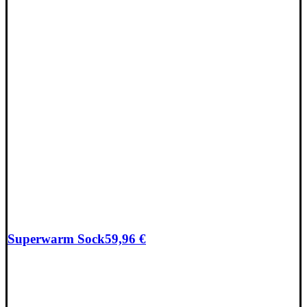
Superwarm Sock
59,96
€