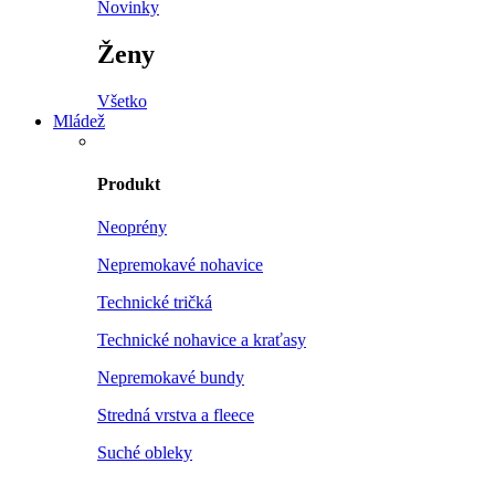
Novinky
Ženy
Všetko
Mládež
Produkt
Neoprény
Nepremokavé nohavice
Technické tričká
Technické nohavice a kraťasy
Nepremokavé bundy
Stredná vrstva a fleece
Suché obleky