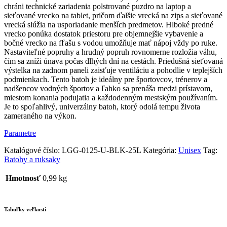
chráni technické zariadenia polstrované puzdro na laptop a
sieťované vrecko na tablet, pričom ďalšie vrecká na zips a sieťované
vrecká slúžia na usporiadanie menších predmetov. Hlboké predné
vrecko ponúka dostatok priestoru pre objemnejšie vybavenie a
bočné vrecko na fľašu s vodou umožňuje mať nápoj vždy po ruke.
Nastaviteľné popruhy a hrudný popruh rovnomerne rozložia váhu,
čím sa zníži únava počas dlhých dní na cestách. Priedušná sieťovaná
výstelka na zadnom paneli zaisťuje ventiláciu a pohodlie v teplejších
podmienkach. Tento batoh je ideálny pre športovcov, trénerov a
nadšencov vodných športov a ľahko sa prenáša medzi prístavom,
miestom konania podujatia a každodenným mestským používaním.
Je to spoľahlivý, univerzálny batoh, ktorý odolá tempu života
zameraného na výkon.
Parametre
Katalógové číslo:
LGG-0125-U-BLK-25L
Kategória:
Unisex
Tag:
Batohy a ruksaky
Hmotnosť
0,99 kg
Tabuľky veľkostí