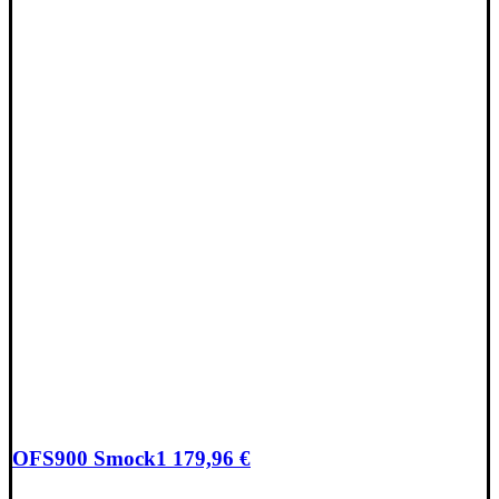
OFS900 Smock
1 179,96
€