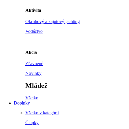
Aktivita
Okruhový a kajutový jachting
Vodáctvo
Akcia
Zľavnené
Novinky
Mládež
Všetko
Doplnky
Všetko v kategórii
Čiapky